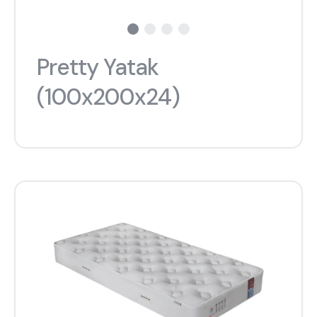
Hakkımızda
Kataloglar
Kurulum & Teslimat
İnsan Kaynakları
İş Ortaklığı
Öneriler
Pretty Yatak
(100x200x24)
444 8 543