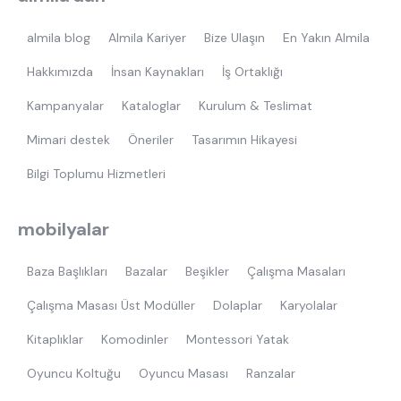
almila blog
Almila Kariyer
Bize Ulaşın
En Yakın Almila
Hakkımızda
İnsan Kaynakları
İş Ortaklığı
Kampanyalar
Kataloglar
Kurulum & Teslimat
Mimari destek
Öneriler
Tasarımın Hikayesi
Bilgi Toplumu Hizmetleri
mobilyalar
Baza Başlıkları
Bazalar
Beşikler
Çalışma Masaları
Çalışma Masası Üst Modüller
Dolaplar
Karyolalar
Kitaplıklar
Komodinler
Montessori Yatak
Oyuncu Koltuğu
Oyuncu Masası
Ranzalar