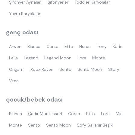
Şifonyer Aynaları
Şifonyerler
Toddler Karyolalar
Yavru Karyolalar
genç odası
Arwen
Bianca
Corso
Etto
Heren
Irony
Karin
Laila
Legend
Legend Moon
Lora
Monte
Origami
Roox Raven
Sento
Sento Moon
Story
Vena
çocuk/bebek odası
Bianca
Çadır Montessori
Corso
Etto
Lora
Mia
Monte
Sento
Sento Moon
Sofy Sallanır Beşik