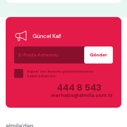
Güncel Kal!
E-
Posta
Adresiniz
Kişisel Veri Kanunu yükümlülüklerini
kabul ediyorum.
444 8 543
merhaba@almila.com.tr
almila'dan