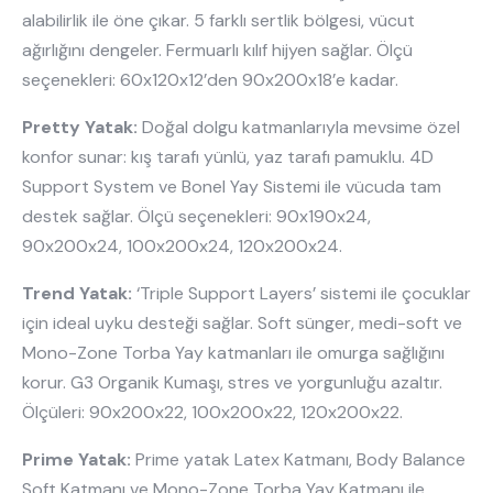
alabilirlik ile öne çıkar. 5 farklı sertlik bölgesi, vücut
ağırlığını dengeler. Fermuarlı kılıf hijyen sağlar. Ölçü
seçenekleri: 60x120x12’den 90x200x18’e kadar.
Pretty Yatak:
Doğal dolgu katmanlarıyla mevsime özel
konfor sunar: kış tarafı yünlü, yaz tarafı pamuklu. 4D
Support System ve Bonel Yay Sistemi ile vücuda tam
destek sağlar. Ölçü seçenekleri: 90x190x24,
90x200x24, 100x200x24, 120x200x24.
Trend Yatak:
‘Triple Support Layers’ sistemi ile çocuklar
için ideal uyku desteği sağlar. Soft sünger, medi-soft ve
Mono-Zone Torba Yay katmanları ile omurga sağlığını
korur. G3 Organik Kumaşı, stres ve yorgunluğu azaltır.
Ölçüleri: 90x200x22, 100x200x22, 120x200x22.
Prime Yatak:
Prime yatak Latex Katmanı, Body Balance
Soft Katmanı ve Mono-Zone Torba Yay Katmanı ile