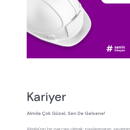
Kariyer
Almila Çok Güzel, Sen De Gelsene!
Almila'nın bir parçası olmak; paylaşmanın, sevginin