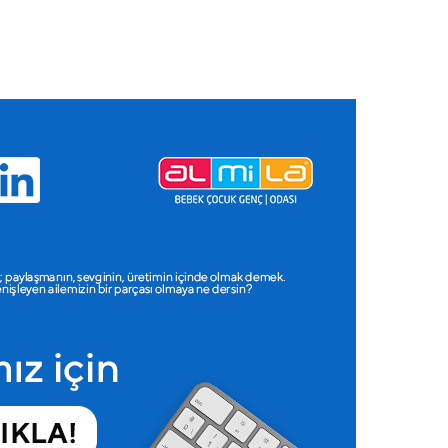
sası
Ranzalar
Toddler Karyolalar