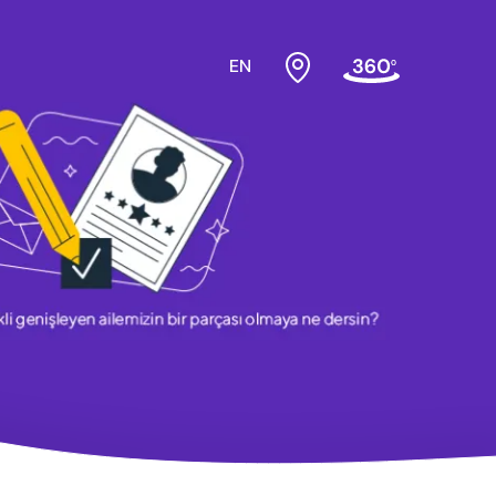
EN
bek odası
Beşikler
sası Üst
Dolaplar
Karyolalar
Montessori Yatak