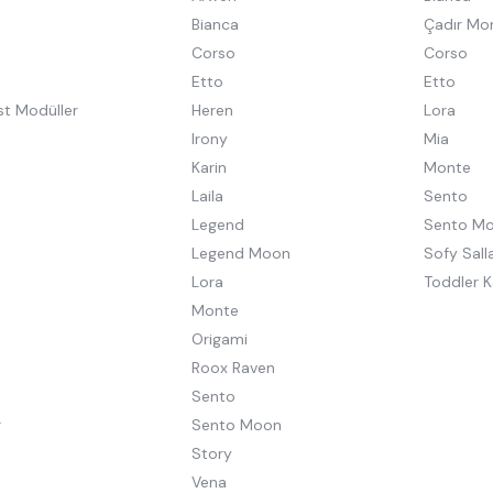
Bianca
Çadır Mo
Corso
Corso
Etto
Etto
st Modüller
Heren
Lora
Irony
Mia
Karin
Monte
Laila
Sento
Legend
Sento M
Legend Moon
Sofy Salla
Lora
Toddler K
Monte
Origami
Roox Raven
Sento
r
Sento Moon
Story
Vena