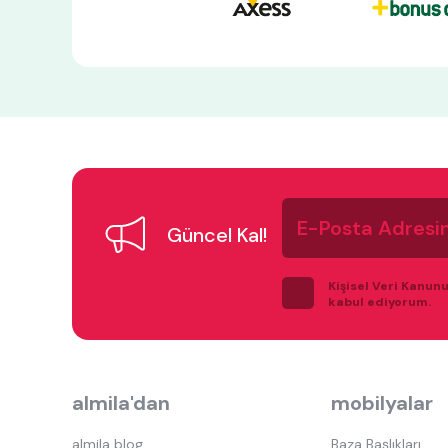
E-
Posta
Güncel Kal!
Adresiniz
Kişisel Veri Kanun
kabul ediyorum.
almila'dan
mobilyalar
almila blog
Baza Başlıkları