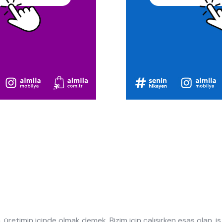
, üretimin içinde olmak demek. Bizim için çalışırken esas olan, i