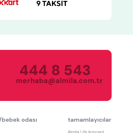
444 8 543
merhaba@almila.com.tr
/bebek odası
tamamlayıcılar
Almila Life koncept