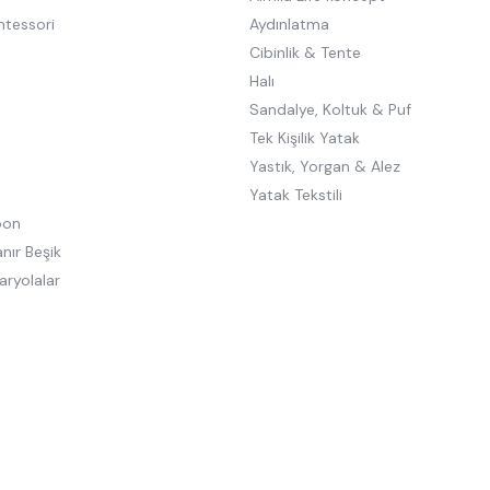
ntessori
Aydınlatma
Cibinlik & Tente
Halı
Sandalye, Koltuk & Puf
Tek Kişilik Yatak
Yastık, Yorgan & Alez
Yatak Tekstili
oon
nır Beşik
aryolalar