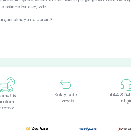
a aslında bir aileyizdir.
 parçası olmaya ne dersin?
Kolay İade
444 8 543
limat &
Hizmeti
İletiş
urulum
cretsiz