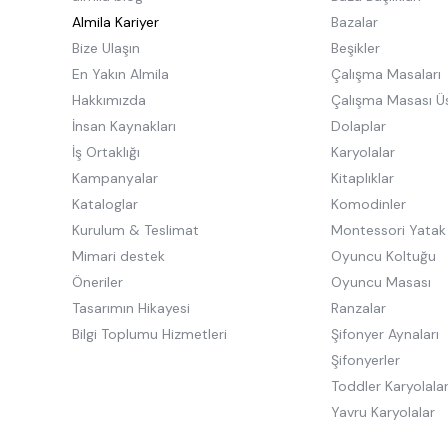
Almila Kariyer
Bazalar
Bize Ulaşın
Beşikler
En Yakın Almila
Çalışma Masaları
Hakkımızda
Çalışma Masası Ü
İnsan Kaynakları
Dolaplar
İş Ortaklığı
Karyolalar
Kampanyalar
Kitaplıklar
Kataloglar
Komodinler
Kurulum & Teslimat
Montessori Yatak
Mimari destek
Oyuncu Koltuğu
Öneriler
Oyuncu Masası
Tasarımın Hikayesi
Ranzalar
Bilgi Toplumu Hizmetleri
Şifonyer Aynaları
Şifonyerler
Toddler Karyolala
Yavru Karyolalar