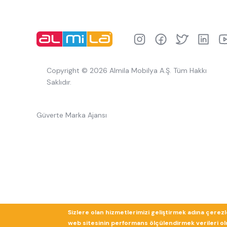
Copyright © 2026 Almila Mobilya A.Ş. Tüm Hakkı
Saklıdır.
Güverte Marka Ajansı
Sizlere olan hizmetlerimizi geliştirmek adına çerez
web sitesinin performans ölçülendirmek verileri olup