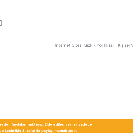
İnternet Sitesi Gizlilik Politikası
Kişisel
lerden faydalanmaktayız. Elde edilen veriler sadece
 kesinlikle 3. taraf ile paylaşılmamaktadır.