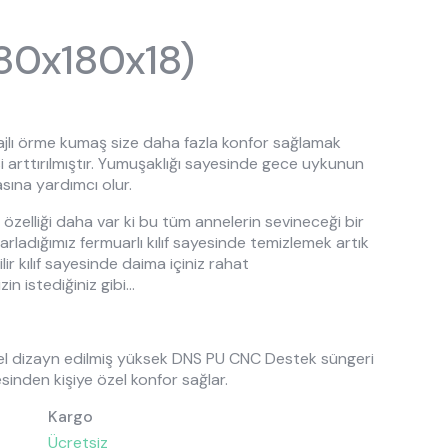
sası
Ranzalar
(80x180x18)
Toddler Karyolalar
ajlı örme kumaş size daha fazla konfor sağlamak
i arttırılmıştır. Yumuşaklığı sayesinde gece uykunun
ına yardımcı olur.
r özelliği daha var ki bu tüm annelerin sevineceği bir
asarladığımız fermuarlı kılıf sayesinde temizlemek artık
ir kılıf sayesinde daima içiniz rahat
in istediğiniz gibi...
özel dizayn edilmiş yüksek DNS PU CNC Destek süngeri
esinden kişiye özel konfor sağlar.
Kargo
Ücretsiz