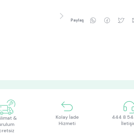
WhatsApp
Faceboo
Tw
Paylaş
Kolay İade
444 8 543
limat &
Hizmeti
İletiş
urulum
cretsiz