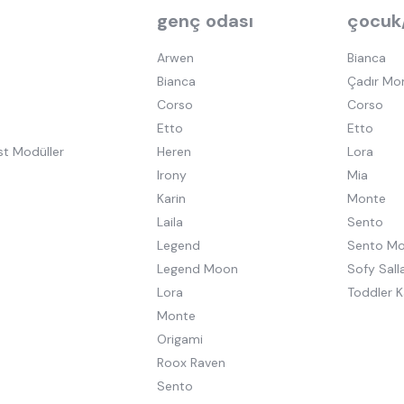
genç odası
çocuk
Arwen
Bianca
Bianca
Çadır Mo
Corso
Corso
Etto
Etto
st Modüller
Heren
Lora
Irony
Mia
Karin
Monte
Laila
Sento
Legend
Sento M
Legend Moon
Sofy Salla
Lora
Toddler K
Monte
Origami
Roox Raven
Sento