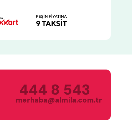
444 8 543
merhaba@almila.com.tr