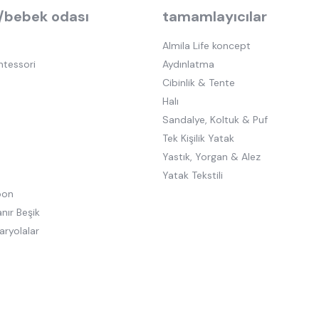
/bebek odası
tamamlayıcılar
Almila Life koncept
ntessori
Aydınlatma
Cibinlik & Tente
Halı
Sandalye, Koltuk & Puf
Tek Kişilik Yatak
Yastık, Yorgan & Alez
Yatak Tekstili
oon
nır Beşik
aryolalar