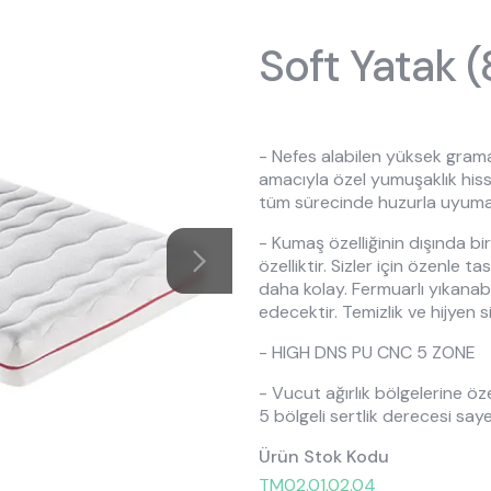
ptions
kın Almila
Origami
Öneriler
Oyuncu Koltuğu
Oyuncu Ma
Soft Yatak 
 Ranza
ye, Koltuk & Puf
ımızda
Roox Raven
Tasarımın Hikayesi
Şifonyer Aynaları
Şifonyerler
ilik Yatak
 Kaynakları
Sento
Bilgi Toplumu Hizmetleri
Yavru Karyolalar
- Nefes alabilen yüksek gram
, Yorgan & Alez
aklığı
Sento Moon
amacıyla özel yumuşaklık hiss
tüm sürecinde huzurla uyumas
ekstili
anyalar
Story
- Kumaş özelliğinin dışında bi
d
 Moon
Vena
özelliktir. Sizler için özenle t
daha kolay. Fermuarlı yıkanabil
edecektir. Temizlik ve hijyen siz
- HIGH DNS PU CNC 5 ZONE
- Vucut ağırlık bölgelerine 
5 bölgeli sertlik derecesi say
Ürün Stok Kodu
TM02.01.02.04