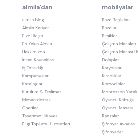
almila'dan
mobilyalar
almila blog
Baza Başlıkları
Almila Kariyer
Bazalar
Bize Ulaşın
Beşikler
En Yakın Almila
Çalışma Masaları
Hakkımızda
Çalışma Masası Ü
İnsan Kaynakları
Dolaplar
İş Ortaklığı
Karyolalar
Kampanyalar
Kitaplıklar
Kataloglar
Komodinler
Kurulum & Teslimat
Montessori Yatak
Mimari destek
Oyuncu Koltuğu
Öneriler
Oyuncu Masası
Tasarımın Hikayesi
Ranzalar
Bilgi Toplumu Hizmetleri
Şifonyer Aynaları
Şifonyerler