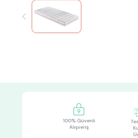
100% Güvenli
Tes
Alışveriş
K
Ü