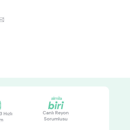
k
itter
Email
Canlı Reyon
 Hızlı
Sorumlusu
im