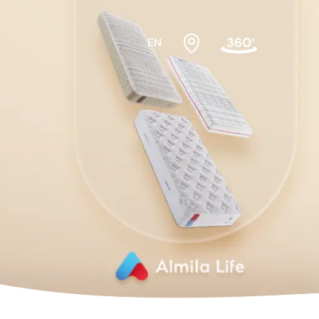
EN
bek odası
Beşikler
sası Üst
Dolaplar
Karyolalar
Montessori Yatak