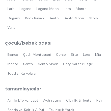
Laila
Legend
Legend Moon
Lora
Monte
Origami
Roox Raven
Sento
Sento Moon
Story
Vena
çocuk/bebek odası
Bianca
Çadır Montessori
Corso
Etto
Lora
Mia
Monte
Sento
Sento Moon
Sofy Sallanır Beşik
Toddler Karyolalar
tamamlayıcılar
Almila Life koncept
Aydınlatma
Cibinlik & Tente
Halı
Sandalye, Koltuk & Puf
Tek Kişilik Yatak