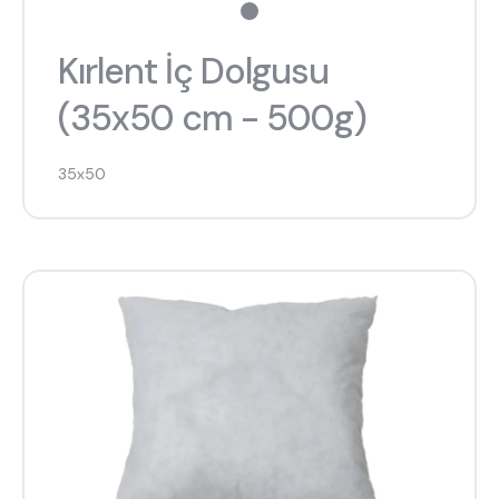
tek kişilik yatak
gamer
monte
beşik
toddler yatak
puf
Kırlent İç Dolgusu
çocuk odası
oyuncu sandalyesi
(35x50 cm - 500g)
35x50