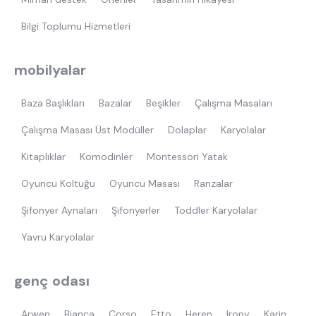
Bilgi Toplumu Hizmetleri
mobilyalar
Baza Başlıkları
Bazalar
Beşikler
Çalışma Masaları
Çalışma Masası Üst Modüller
Dolaplar
Karyolalar
Kitaplıklar
Komodinler
Montessori Yatak
Oyuncu Koltuğu
Oyuncu Masası
Ranzalar
Şifonyer Aynaları
Şifonyerler
Toddler Karyolalar
Yavru Karyolalar
genç odası
Arwen
Bianca
Corso
Etto
Heren
Irony
Karin