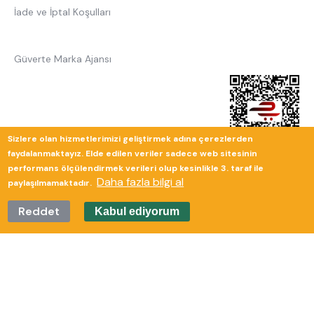
İade ve İptal Koşulları
Güverte Marka Ajansı
Sizlere olan hizmetlerimizi geliştirmek adına çerezlerden
faydalanmaktayız. Elde edilen veriler sadece web sitesinin
performans ölçülendirmek verileri olup kesinlikle 3. taraf ile
Daha fazla bilgi al
paylaşılmamaktadır.
Reddet
Kabul ediyorum