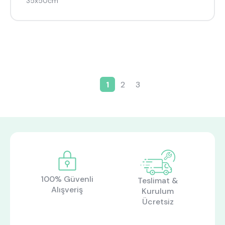
35x50cm
1
2
3
Şu an kullanılan sayfa
Page
Page
Sayfalama
100% Güvenli
Teslimat &
Alışveriş
Kurulum
Ücretsiz