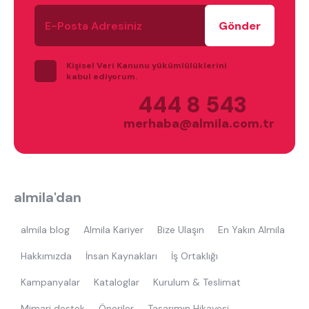
E-
Posta
Adresiniz
Kişisel Veri Kanunu yükümlülüklerini
kabul ediyorum.
444 8 543
merhaba@almila.com.tr
almila'dan
almila blog
Almila Kariyer
Bize Ulaşın
En Yakın Almila
Hakkımızda
İnsan Kaynakları
İş Ortaklığı
Kampanyalar
Kataloglar
Kurulum & Teslimat
Mimari destek
Öneriler
Tasarımın Hikayesi