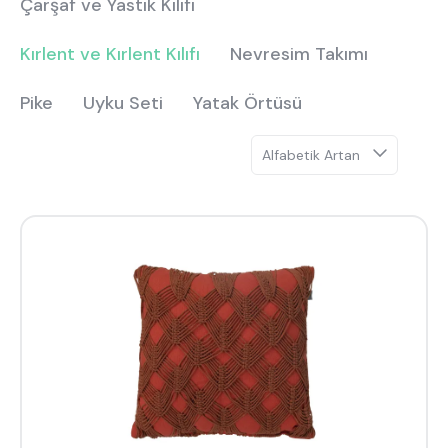
Hakkımızda
Kataloglar
Çarşaf ve Yastık Kılıfı
Yastık, Yorgan & Alez
Kurulum & Teslimat
İnsan Kaynakları
Yatak Tekstili
Kırlent ve Kırlent Kılıfı
Nevresim Takımı
İş Ortaklığı
Öneriler
Pike
Uyku Seti
Yatak Örtüsü
444 8 543