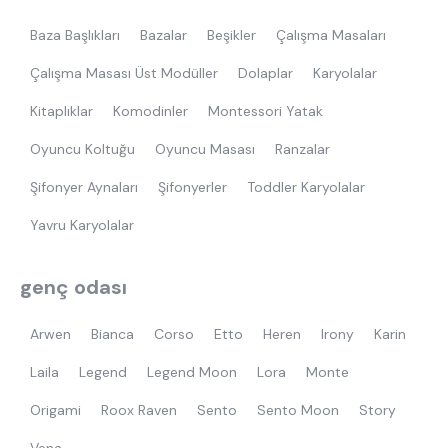
Baza Başlıkları
Bazalar
Beşikler
Çalışma Masaları
Çalışma Masası Üst Modüller
Dolaplar
Karyolalar
Kitaplıklar
Komodinler
Montessori Yatak
Oyuncu Koltuğu
Oyuncu Masası
Ranzalar
Şifonyer Aynaları
Şifonyerler
Toddler Karyolalar
Yavru Karyolalar
genç odası
Arwen
Bianca
Corso
Etto
Heren
Irony
Karin
Laila
Legend
Legend Moon
Lora
Monte
Origami
Roox Raven
Sento
Sento Moon
Story