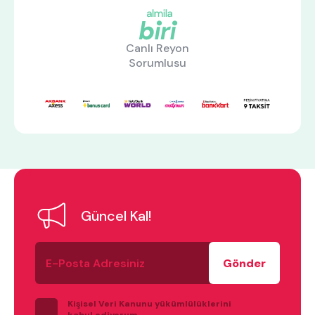
Canlı Reyon
Sorumlusu
ne aramıştınız?
Güncel Kal!
En çok ziyaret edilenler
E-
Posta
Adresiniz
tek kişilik yatak
gamer
monte
Kişisel Veri Kanunu yükümlülüklerini
beşik
toddler yatak
puf