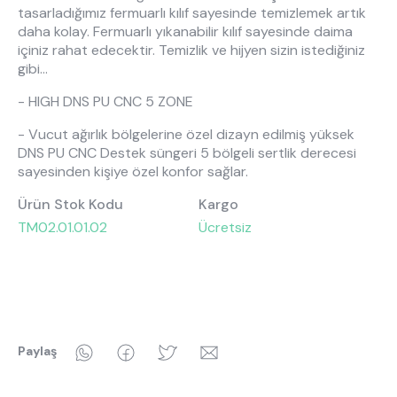
tasarladığımız fermuarlı kılıf sayesinde temizlemek artık
daha kolay. Fermuarlı yıkanabilir kılıf sayesinde daima
içiniz rahat edecektir. Temizlik ve hijyen sizin istediğiniz
gibi...
- HIGH DNS PU CNC 5 ZONE
- Vucut ağırlık bölgelerine özel dizayn edilmiş yüksek
DNS PU CNC Destek süngeri 5 bölgeli sertlik derecesi
sayesinden kişiye özel konfor sağlar.
Ürün Stok Kodu
Kargo
TM02.01.01.02
Ücretsiz
WhatsApp
Facebook
Twitter
Email
Paylaş