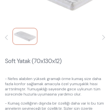
Hakkımızda
Kataloglar
Kurulum & Teslimat
İnsan Kaynakları
İş Ortaklığı
Öneriler
444 8 543
Soft Yatak (70x130x12)
- Nefes alabilen yüksek gramajlı örme kumaş size daha
fazla konfor sağlamak amacıyla özel yumuşaklık hissi
arttırılmıştır. Yumuşaklığı sayesinde gece uykunun tüm
sürecinde huzurla uyumasına yardımcı olur.
- Kumaş özelliğinin dışında bir özelliği daha var ki bu tüm
annelerin sevineceği bir özelliktir. Sizler için özenle