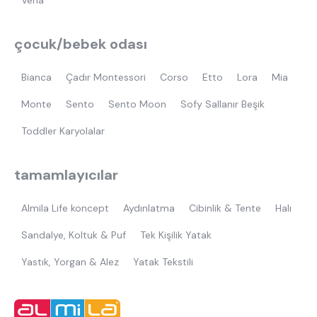
Vena
çocuk/bebek odası
Bianca
Çadır Montessori
Corso
Etto
Lora
Mia
Monte
Sento
Sento Moon
Sofy Sallanır Beşik
Toddler Karyolalar
tamamlayıcılar
Almila Life koncept
Aydınlatma
Cibinlik & Tente
Halı
Sandalye, Koltuk & Puf
Tek Kişilik Yatak
Yastık, Yorgan & Alez
Yatak Tekstili