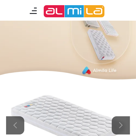
mobilyalar
genç odası
çocuk/bebek odası
akıllı mobilyalar
tamamlayıcılar
Almila Blog
Almila Kariyer
Almila Life Concept
Bilgi Toplumu Hizmetleri
Bize Ulaşın
En Yakın Almila