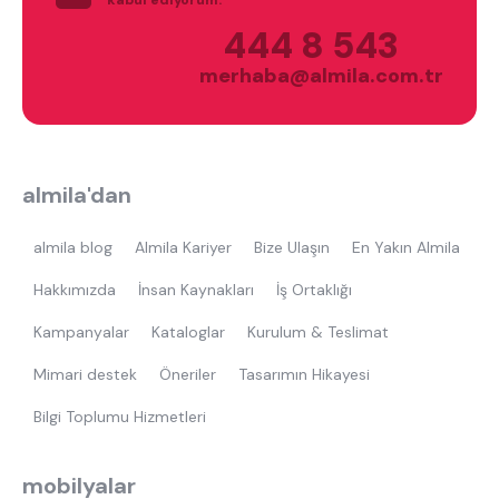
kabul ediyorum.
çocuk odası
oyuncu sandalyesi
444 8 543
merhaba@almila.com.tr
almila'dan
almila blog
Almila Kariyer
Bize Ulaşın
En Yakın Almila
Hakkımızda
İnsan Kaynakları
İş Ortaklığı
Kampanyalar
Kataloglar
Kurulum & Teslimat
Mimari destek
Öneriler
Tasarımın Hikayesi
Bilgi Toplumu Hizmetleri
mobilyalar