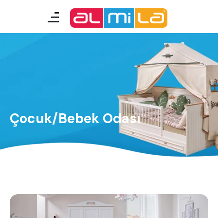
mobilyalar
genç odası
çocuk/bebek odası
akıllı mobilyalar
Çocuk/Bebek Odası
tamamlayıcılar
Almila Blog
Almila Kariyer
Almila Life Concept
Bilgi Toplumu Hizmetleri
Bize Ulaşın
En Yakın Almila