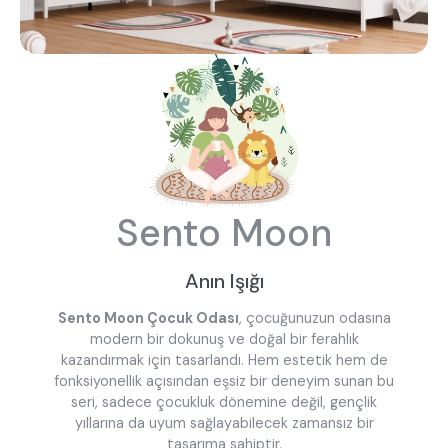
En çok ziyaret edilenler
tek kişilik yatak
gamer
monte
beşik
toddler yatak
puf
çocuk odası
oyuncu sandalyesi
Sento Moon
Anın Işığı
Sento Moon Çocuk Odası
, çocuğunuzun odasına
modern bir dokunuş ve doğal bir ferahlık
kazandırmak için tasarlandı. Hem estetik hem de
fonksiyonellik açısından eşsiz bir deneyim sunan bu
seri, sadece çocukluk dönemine değil, gençlik
yıllarına da uyum sağlayabilecek zamansız bir
tasarıma sahiptir.