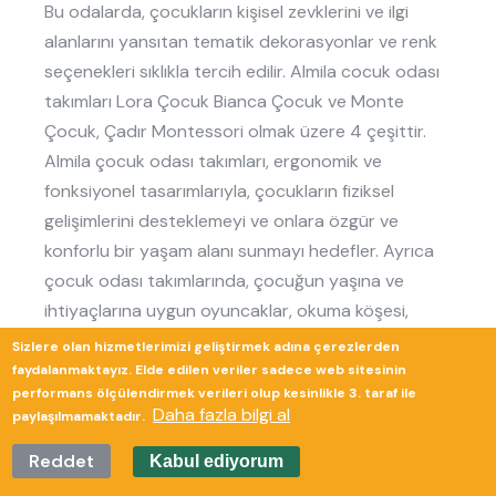
Bu odalarda, çocukların kişisel zevklerini ve ilgi
alanlarını yansıtan tematik dekorasyonlar ve renk
seçenekleri sıklıkla tercih edilir. Almila cocuk odası
takımları Lora Çocuk Bianca Çocuk ve Monte
Çocuk, Çadır Montessori olmak üzere 4 çeşittir.
Almila çocuk odası takımları, ergonomik ve
fonksiyonel tasarımlarıyla, çocukların fiziksel
gelişimlerini desteklemeyi ve onlara özgür ve
konforlu bir yaşam alanı sunmayı hedefler. Ayrıca
çocuk odası takımlarında, çocuğun yaşına ve
ihtiyaçlarına uygun oyuncaklar, okuma köşesi,
sanatsal aktiviteler için gereken malzemeler ve
Sizlere olan hizmetlerimizi geliştirmek adına çerezlerden
organizasyonu kolaylaştıracak çekmeceler ve
faydalanmaktayız. Elde edilen veriler sadece web sitesinin
performans ölçülendirmek verileri olup kesinlikle 3. taraf ile
raflar da bulunur. Çocuk odası takımları, kullanılan
Daha fazla bilgi al
paylaşılmamaktadır.
malzemenin kalitesinden renk ve tasarım
seçeneklerine kadar, çocuğun sağlığı, güvenliği ve
Reddet
Kabul ediyorum
kişisel gelişimi göz önünde bulundurularak