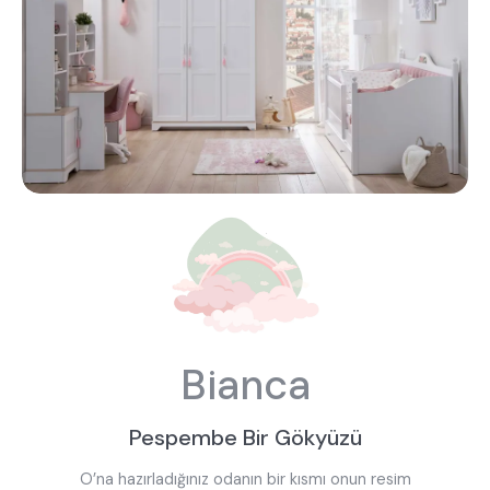
Hakkımızda
Kataloglar
Kurulum & Teslimat
İnsan Kaynakları
İş Ortaklığı
Öneriler
444 8 543
Bianca
Pespembe Bir Gökyüzü
O’na hazırladığınız odanın bir kısmı onun resim