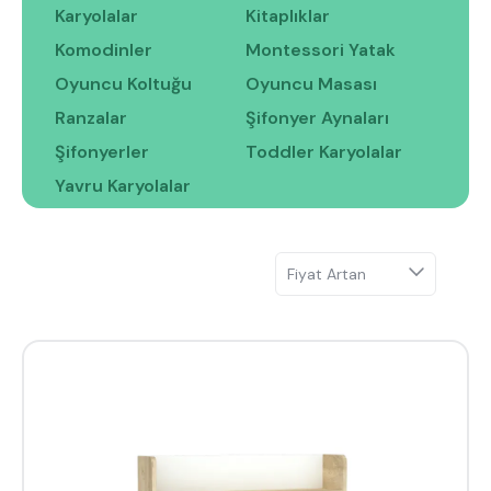
Hakkımızda
Kataloglar
Karyolalar
Kitaplıklar
Kurulum & Teslimat
İnsan Kaynakları
Komodinler
Montessori Yatak
İş Ortaklığı
Öneriler
Oyuncu Koltuğu
Oyuncu Masası
Ranzalar
Şifonyer Aynaları
Şifonyerler
Toddler Karyolalar
444 8 543
Yavru Karyolalar