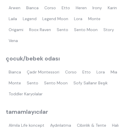
Arwen
Bianca
Corso
Etto
Heren
Irony
Karin
Laila
Legend
Legend Moon
Lora
Monte
Origami
Roox Raven
Sento
Sento Moon
Story
Vena
çocuk/bebek odası
Bianca
Çadır Montessori
Corso
Etto
Lora
Mia
Monte
Sento
Sento Moon
Sofy Sallanır Beşik
Toddler Karyolalar
tamamlayıcılar
Almila Life koncept
Aydınlatma
Cibinlik & Tente
Halı