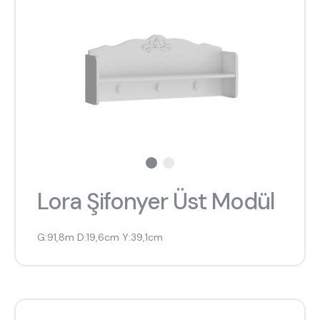
Lora Şifonyer Üst Modül
G:91,8m D:19,6cm Y:39,1cm