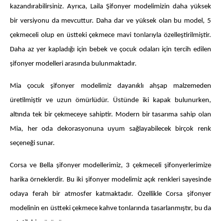
kazandırabilirsiniz. Ayrıca, Laila Şifonyer modelimizin daha yüksek
tek kişilik yatak
gamer
monte
bir versiyonu da mevcuttur. Daha dar ve yüksek olan bu model, 5
beşik
toddler yatak
puf
çekmeceli olup en üstteki çekmece mavi tonlarıyla özelleştirilmiştir.
çocuk odası
oyuncu sandalyesi
Daha az yer kapladığı için bebek ve çocuk odaları için tercih edilen
şifonyer modelleri arasında bulunmaktadır.
Mia çocuk şifonyer modelimiz dayanıklı ahşap malzemeden
üretilmiştir ve uzun ömürlüdür. Üstünde iki kapak bulunurken,
altında tek bir çekmeceye sahiptir. Modern bir tasarıma sahip olan
Mia, her oda dekorasyonuna uyum sağlayabilecek birçok renk
seçeneği sunar.
Corsa ve Bella şifonyer modellerimiz, 3 çekmeceli şifonyerlerimize
harika örneklerdir. Bu iki şifonyer modelimiz açık renkleri sayesinde
odaya ferah bir atmosfer katmaktadır. Özellikle Corsa şifonyer
modelinin en üstteki çekmece kahve tonlarında tasarlanmıştır, bu da