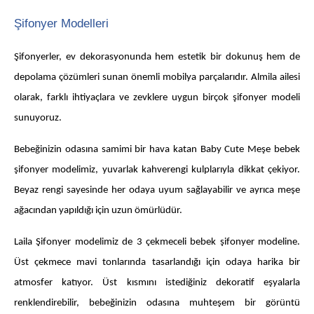
Şifonyer Modelleri
Şifonyerler, ev dekorasyonunda hem estetik bir dokunuş hem de
depolama çözümleri sunan önemli mobilya parçalarıdır. Almila ailesi
olarak, farklı ihtiyaçlara ve zevklere uygun birçok şifonyer modeli
sunuyoruz.
Bebeğinizin odasına samimi bir hava katan Baby Cute Meşe bebek
şifonyer modelimiz, yuvarlak kahverengi kulplarıyla dikkat çekiyor.
ne aramıştınız?
Beyaz rengi sayesinde her odaya uyum sağlayabilir ve ayrıca meşe
ağacından yapıldığı için uzun ömürlüdür.
Laila Şifonyer modelimiz de 3 çekmeceli bebek şifonyer modeline.
Üst çekmece mavi tonlarında tasarlandığı için odaya harika bir
atmosfer katıyor. Üst kısmını istediğiniz dekoratif eşyalarla
En çok ziyaret edilenler
renklendirebilir, bebeğinizin odasına muhteşem bir görüntü