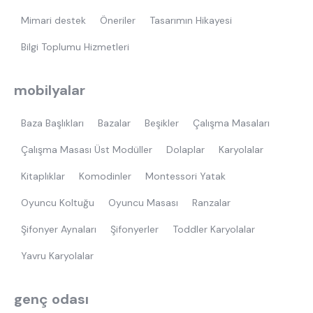
Mimari destek
Öneriler
Tasarımın Hikayesi
Bilgi Toplumu Hizmetleri
mobilyalar
Baza Başlıkları
Bazalar
Beşikler
Çalışma Masaları
Çalışma Masası Üst Modüller
Dolaplar
Karyolalar
Kitaplıklar
Komodinler
Montessori Yatak
Oyuncu Koltuğu
Oyuncu Masası
Ranzalar
Şifonyer Aynaları
Şifonyerler
Toddler Karyolalar
Yavru Karyolalar
genç odası