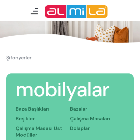
mobilyalar
genç odası
Şifonyerler
Şifonyerler
çocuk/bebek odası
akıllı mobilyalar
mobilyalar
tamamlayıcılar
Baza Başlıkları
Bazalar
Almila Blog
Almila Kariyer
Beşikler
Çalışma Masaları
Almila Life Concept
Bilgi Toplumu Hizmetleri
Çalışma Masası Üst
Dolaplar
Bize Ulaşın
En Yakın Almila
Modüller