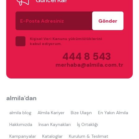
Güncel Kal!
E-
Posta
Adresiniz
Kişisel Veri Kanunu yükümlülüklerini
kabul ediyorum.
444 8 543
merhaba@almila.com.tr
almila'dan
almila blog
Almila Kariyer
Bize Ulaşın
En Yakın Almila
Hakkımızda
İnsan Kaynakları
İş Ortaklığı
Kampanyalar
Kataloglar
Kurulum & Teslimat