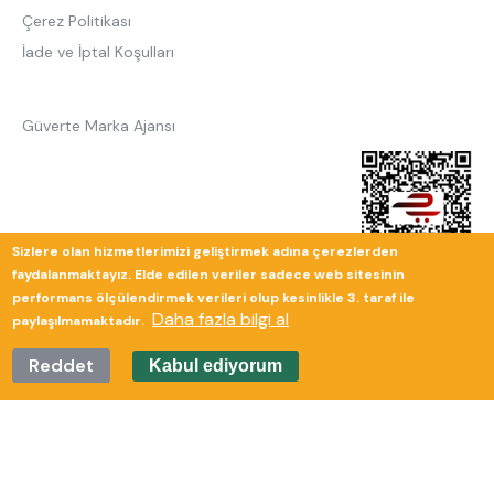
Çerez Politikası
İade ve İptal Koşulları
Güverte Marka Ajansı
Sizlere olan hizmetlerimizi geliştirmek adına çerezlerden
faydalanmaktayız. Elde edilen veriler sadece web sitesinin
performans ölçülendirmek verileri olup kesinlikle 3. taraf ile
Daha fazla bilgi al
paylaşılmamaktadır.
Reddet
Kabul ediyorum