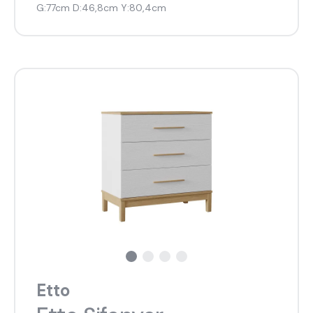
G:77cm D:46,8cm Y:80,4cm
Etto