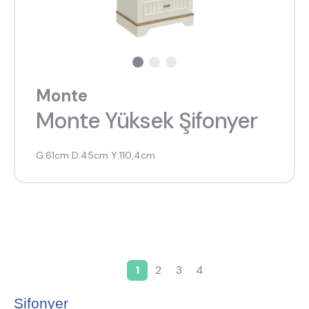
Monte
Monte Yüksek Şifonyer
G:61cm D:45cm Y:110,4cm
1
2
3
4
Şu an kullanılan sayfa
Page
Page
Page
Sayfalama
Şifonyer