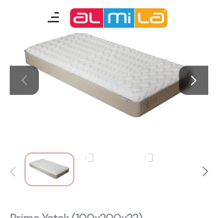
mobilyalar
genç odası
çocuk/bebek odası
akıllı mobilyalar
tamamlayıcılar
Almila Blog
Almila Kariyer
Almila Life Concept
Bilgi Toplumu Hizmetleri
Bize Ulaşın
En Yakın Almila