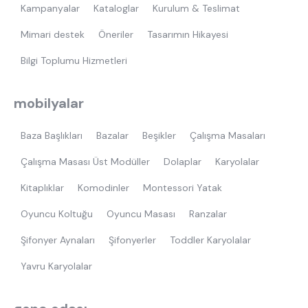
Kampanyalar
Kataloglar
Kurulum & Teslimat
Mimari destek
Öneriler
Tasarımın Hikayesi
Bilgi Toplumu Hizmetleri
mobilyalar
Baza Başlıkları
Bazalar
Beşikler
Çalışma Masaları
Çalışma Masası Üst Modüller
Dolaplar
Karyolalar
Kitaplıklar
Komodinler
Montessori Yatak
Oyuncu Koltuğu
Oyuncu Masası
Ranzalar
Şifonyer Aynaları
Şifonyerler
Toddler Karyolalar
Yavru Karyolalar