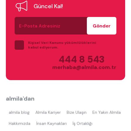
Güncel Kal!
tek kişilik yatak
gamer
monte
E-
beşik
toddler yatak
puf
Posta
çocuk odası
oyuncu sandalyesi
Adresiniz
Kişisel Veri Kanunu yükümlülüklerini
kabul ediyorum.
444 8 543
merhaba@almila.com.tr
almila'dan
almila blog
Almila Kariyer
Bize Ulaşın
En Yakın Almila
Hakkımızda
İnsan Kaynakları
İş Ortaklığı