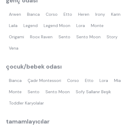
genç odası
Arwen
Bianca
Corso
Etto
Heren
Irony
Karin
Laila
Legend
Legend Moon
Lora
Monte
Origami
Roox Raven
Sento
Sento Moon
Story
Vena
çocuk/bebek odası
Bianca
Çadır Montessori
Corso
Etto
Lora
Mia
Monte
Sento
Sento Moon
Sofy Sallanır Beşik
Toddler Karyolalar
tamamlayıcılar