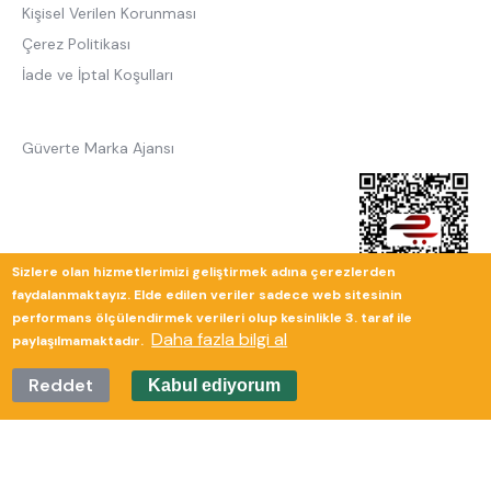
Kişisel Verilen Korunması
Çerez Politikası
İade ve İptal Koşulları
Güverte Marka Ajansı
Sizlere olan hizmetlerimizi geliştirmek adına çerezlerden
faydalanmaktayız. Elde edilen veriler sadece web sitesinin
performans ölçülendirmek verileri olup kesinlikle 3. taraf ile
Daha fazla bilgi al
paylaşılmamaktadır.
Reddet
Kabul ediyorum