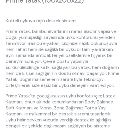
Prime Yatak (100x200x22)
Hakkımızda
Kataloglar
Kurulum & Teslimat
İnsan Kaynakları
İş Ortaklığı
Öneriler
Kaliteli uykuya üçlü destek sistemi
Prime Yatak, bambu elyaflarının nefes alabilir yapısı ve
doğal yumuşaklığı sayesinde uyku konforunu yeniden
tanımlıyor. Bambu elyafları, cildinize nazik dokunuşuyla
444 8 543
hem rahat hem de sağlıklı bir uyku ortamı yaratırken,
aynı zamanda antibakteriyel özellikleriyle hijyenik bir
deneyim sunuyor. Çevre dostu yapısıyla
sürdürülebilirliğe katkı sağlayan bu yatak, hem doğanın
hem de kişisel sağlığınızın dostu olmayı başarıyor. Prime
Yatak, doğal malzemelerin zarafetiyle teknolojiyi
birleştirerek size eşsiz bir uyku deneyimi vaat ediyor.
Prime Yatak'ta çocuğunuzun uyku konforu için; Latex
Katmanı, onun altında konumlandırılan Body Balance
Soft Katmanı ve Mono-Zone Bağımsız Torba Yay
Katmanı ile mükemmel bir destek sistemi tasarladık.
Uyku halindeyken vücuda verdiği destek ile ağırlığın
dengeli bir şekilde dağılmasını sağlayan bu sisteme