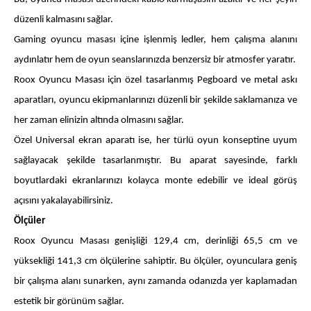
düzenli kalmasını sağlar.
ne aramıştınız?
Gaming oyuncu masası içine işlenmiş ledler, hem çalışma alanını
aydınlatır hem de oyun seanslarınızda benzersiz bir atmosfer yaratır.
Roox Oyuncu Masası için özel tasarlanmış Pegboard ve metal askı
aparatları, oyuncu ekipmanlarınızı düzenli bir şekilde saklamanıza ve
her zaman elinizin altında olmasını sağlar.
Özel Universal ekran aparatı ise, her türlü oyun konseptine uyum
En çok ziyaret edilenler
sağlayacak şekilde tasarlanmıştır. Bu aparat sayesinde, farklı
boyutlardaki ekranlarınızı kolayca monte edebilir ve ideal görüş
tek kişilik yatak
gamer
monte
açısını yakalayabilirsiniz.
beşik
toddler yatak
puf
Ölçüler
çocuk odası
oyuncu sandalyesi
Roox Oyuncu Masası genişliği 129,4 cm, derinliği 65,5 cm ve
yüksekliği 141,3 cm ölçülerine sahiptir. Bu ölçüler, oyunculara geniş
bir çalışma alanı sunarken, aynı zamanda odanızda yer kaplamadan
estetik bir görünüm sağlar.