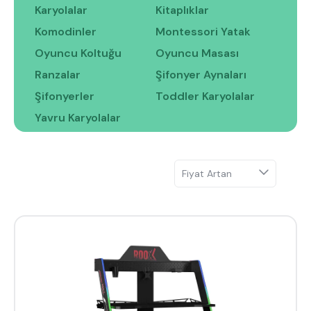
Hakkımızda
Kataloglar
Karyolalar
Kitaplıklar
Kurulum & Teslimat
İnsan Kaynakları
Komodinler
Montessori Yatak
İş Ortaklığı
Öneriler
Oyuncu Koltuğu
Oyuncu Masası
Ranzalar
Şifonyer Aynaları
Şifonyerler
Toddler Karyolalar
444 8 543
Yavru Karyolalar