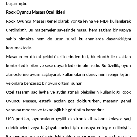
başarmıştır.
Roox Oyuncu Masası Özellikleri
Roox Oyuncu Masası genel olarak yonga levha ve MDF kullanılarak
üretilmiştir. Bu malzemeler sayesinde masa, hem sağlam bir yapıya
sahip olmakta hem de uzun süreli kullanımlarda dayanıklılığını
korumaktadır.
Masanın en dikkat çekici özelliklerinden biri, bluetooth ile uzaktan
kontrol edilebilen ve sese duyarlı ledlerin olmasıdır. Bu özellik, oyun
atmosferine uyum sağlayarak kullanıcıların deneyimini zenginleştirir
ve onlara benzersiz bir oyun ortamı sunar.
Özel tasarım sac levha ve aydınlatmalı pleksilerin kullanıldığı Roox
Oyuncu Masası, estetik açıdan göz doldururken, masanın genel
yapısına modern ve teknolojik bir görünüm kazandırır.
USB portları, oyuncuların çeşitli elektronik cihazlarını kolayca şarj
edebilmeleri veya bağlayabilmeleri için masaya entegre edilmiştir.
Bu, oyuncu masası üzerindeki kablo karmaşasını azaltır ve her şeyin