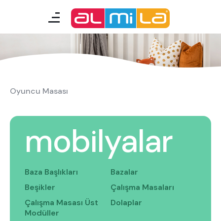
mobilyalar
genç odası
Oyuncu Masası
Oyuncu Masası
çocuk/bebek odası
akıllı mobilyalar
mobilyalar
tamamlayıcılar
Baza Başlıkları
Bazalar
Almila Blog
Almila Kariyer
Beşikler
Çalışma Masaları
Almila Life Concept
Bilgi Toplumu Hizmetleri
Çalışma Masası Üst
Dolaplar
Bize Ulaşın
En Yakın Almila
Modüller