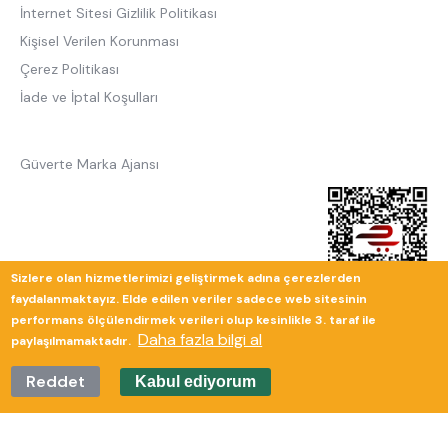
İnternet Sitesi Gizlilik Politikası
Kişisel Verilen Korunması
Çerez Politikası
İade ve İptal Koşulları
Güverte Marka Ajansı
Sizlere olan hizmetlerimizi geliştirmek adına çerezlerden
faydalanmaktayız. Elde edilen veriler sadece web sitesinin
performans ölçülendirmek verileri olup kesinlikle 3. taraf ile
Daha fazla bilgi al
paylaşılmamaktadır.
Reddet
Kabul ediyorum