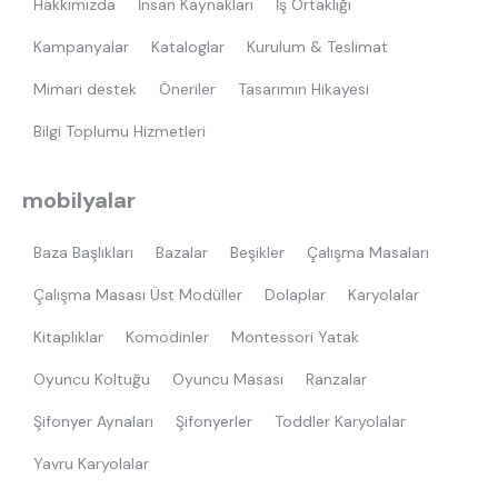
Hakkımızda
İnsan Kaynakları
İş Ortaklığı
Kampanyalar
Kataloglar
Kurulum & Teslimat
Mimari destek
Öneriler
Tasarımın Hikayesi
Bilgi Toplumu Hizmetleri
mobilyalar
Baza Başlıkları
Bazalar
Beşikler
Çalışma Masaları
Çalışma Masası Üst Modüller
Dolaplar
Karyolalar
Kitaplıklar
Komodinler
Montessori Yatak
Oyuncu Koltuğu
Oyuncu Masası
Ranzalar
Şifonyer Aynaları
Şifonyerler
Toddler Karyolalar
Yavru Karyolalar