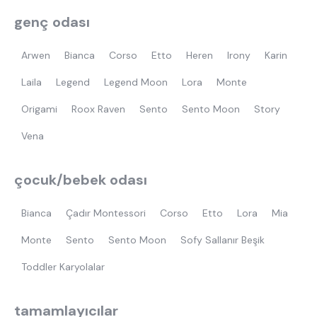
genç odası
Arwen
Bianca
Corso
Etto
Heren
Irony
Karin
Laila
Legend
Legend Moon
Lora
Monte
Origami
Roox Raven
Sento
Sento Moon
Story
Vena
çocuk/bebek odası
Bianca
Çadır Montessori
Corso
Etto
Lora
Mia
Monte
Sento
Sento Moon
Sofy Sallanır Beşik
Toddler Karyolalar
tamamlayıcılar