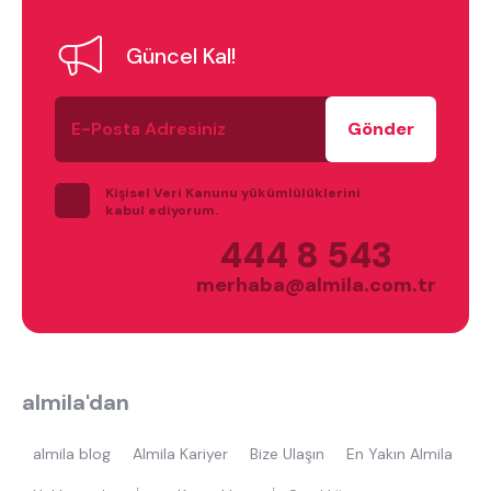
Güncel Kal!
E-
Posta
Adresiniz
Kişisel Veri Kanunu yükümlülüklerini
kabul ediyorum.
444 8 543
merhaba@almila.com.tr
almila'dan
almila blog
Almila Kariyer
Bize Ulaşın
En Yakın Almila