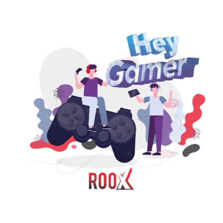
Hakkımızda
Kataloglar
Kurulum & Teslimat
İnsan Kaynakları
İş Ortaklığı
Öneriler
444 8 543