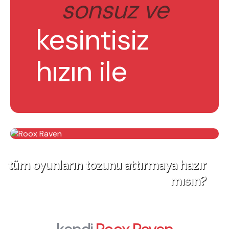
sonsuz ve
kesintisiz
hızın ile
tüm oyunların tozunu attırmaya hazır
mısın?