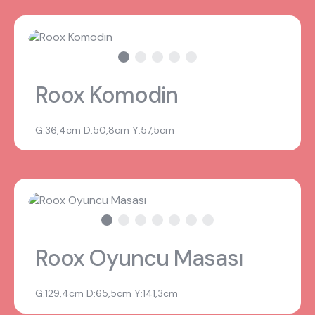
Roox Komodin
G:36,4cm D:50,8cm Y:57,5cm
Roox Oyuncu Masası
G:129,4cm D:65,5cm Y:141,3cm