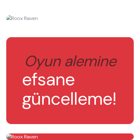
Oyun alemine
efsane
güncelleme!
ne aramıştınız?