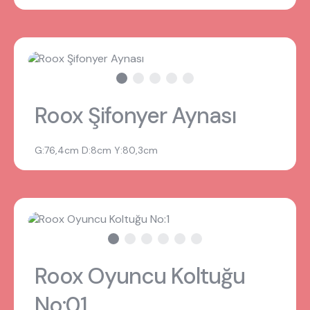
Roox Şifonyer Aynası
G:76,4cm D:8cm Y:80,3cm
Roox Oyuncu Koltuğu
No:01