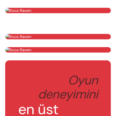
En çok ziyaret edilenler
tek kişilik yatak
gamer
monte
beşik
toddler yatak
puf
çocuk odası
oyuncu sandalyesi
Oyun
deneyimini
en üst