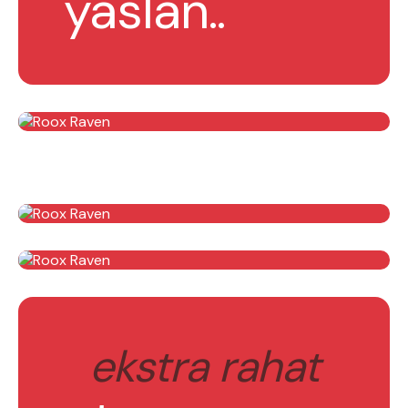
yaslan..
ekstra rahat