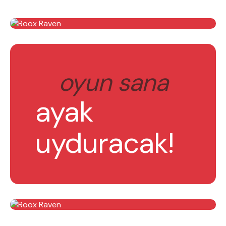
oyun sana
ayak
uyduracak!