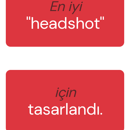
En iyi
"headshot"
için
tasarlandı.