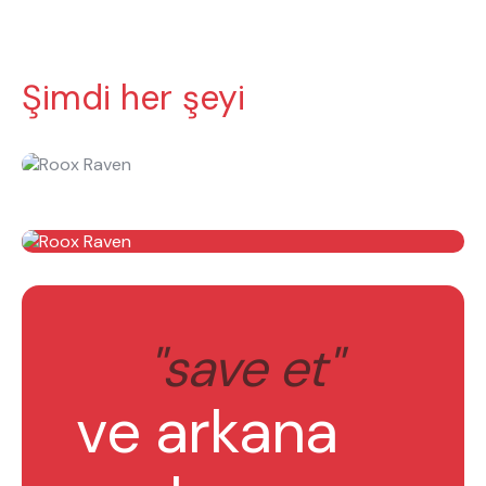
Şimdi her şeyi
"save et"
ve arkana