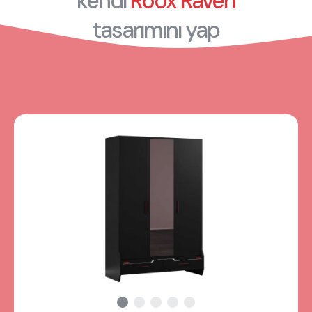
kendi
Roox Raven
tasarımını yap