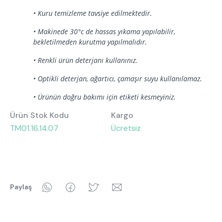
Hakkımızda
Kataloglar
• Kuru temizleme tavsiye edilmektedir.
Kurulum & Teslimat
İnsan Kaynakları
İş Ortaklığı
• Makinede 30°c de hassas yıkama yapılabilir,
Öneriler
bekletilmeden kurutma yapılmalıdır.
• Renkli ürün deterjanı kullanınız.
444 8 543
• Optikli deterjan, ağartıcı, çamaşır suyu kullanılamaz.
• Ürünün doğru bakımı için etiketi kesmeyiniz.
Ürün Stok Kodu
Kargo
TM01.16.14.07
Ücretsiz
WhatsApp
Facebook
Twitter
Email
Paylaş