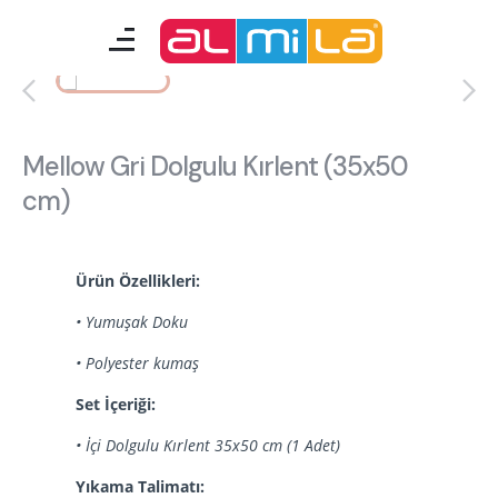
mobilyalar
genç odası
Mellow Gri Dolgulu Kırlent (35x50
cm)
çocuk/bebek odası
akıllı mobilyalar
Ürün Özellikleri:
tamamlayıcılar
• Yumuşak Doku
• Polyester kumaş
Almila Blog
Almila Kariyer
Set İçeriği:
Almila Life Concept
Bilgi Toplumu Hizmetleri
• İçi Dolgulu Kırlent 35x50 cm (1 Adet)
Bize Ulaşın
En Yakın Almila
Yıkama Talimatı: