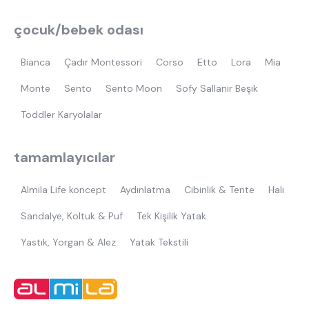
çocuk/bebek odası
Bianca
Çadır Montessori
Corso
Etto
Lora
Mia
Monte
Sento
Sento Moon
Sofy Sallanır Beşik
Toddler Karyolalar
tamamlayıcılar
Almila Life koncept
Aydınlatma
Cibinlik & Tente
Halı
Sandalye, Koltuk & Puf
Tek Kişilik Yatak
Yastık, Yorgan & Alez
Yatak Tekstili