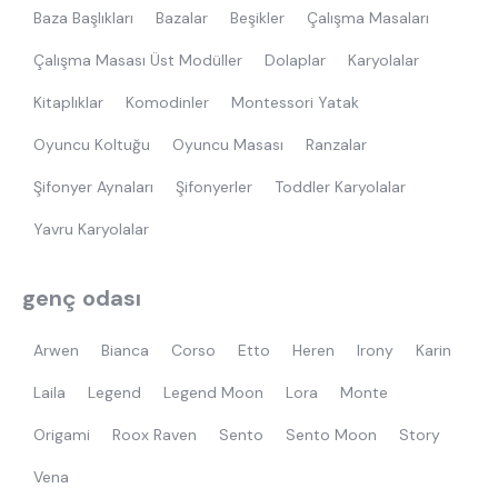
Baza Başlıkları
Bazalar
Beşikler
Çalışma Masaları
Çalışma Masası Üst Modüller
Dolaplar
Karyolalar
Kitaplıklar
Komodinler
Montessori Yatak
Oyuncu Koltuğu
Oyuncu Masası
Ranzalar
Şifonyer Aynaları
Şifonyerler
Toddler Karyolalar
Yavru Karyolalar
genç odası
Arwen
Bianca
Corso
Etto
Heren
Irony
Karin
Laila
Legend
Legend Moon
Lora
Monte
Origami
Roox Raven
Sento
Sento Moon
Story
Vena