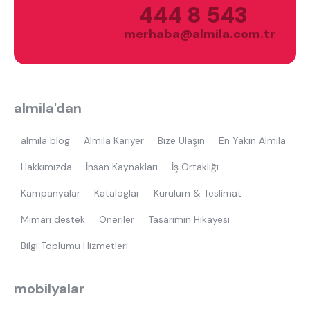
444 8 543
merhaba@almila.com.tr
En çok ziyaret edilenler
almila'dan
tek kişilik yatak
gamer
monte
almila blog
Almila Kariyer
Bize Ulaşın
En Yakın Almila
beşik
toddler yatak
puf
çocuk odası
oyuncu sandalyesi
Hakkımızda
İnsan Kaynakları
İş Ortaklığı
Kampanyalar
Kataloglar
Kurulum & Teslimat
Mimari destek
Öneriler
Tasarımın Hikayesi
Bilgi Toplumu Hizmetleri
mobilyalar