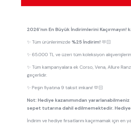
2026'nın En Büyük İndirimlerini Kaçırmayın! 
✨ Tüm ürünlerimizde
%25 İndirim!
🫶🏻
✨ 65.000 TL ve üzeri tüm koleksiyon alışverişler
✨ Tüm kampanyalara ek Corso, Vena, Allure Ranza
geçerlidir.
✨ Peşin fiyatına 9 taksit imkanı! 🫶🏻
Not: Hediye kazanımından yararlanabilmeniz i
sepet tutarına dahil edilmemektedir. Hediye
İndirim ve hediye fırsatlarını kaçırmamak için en 