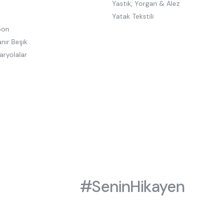
Yastık, Yorgan & Alez
Yatak Tekstili
oon
nır Beşik
aryolalar
#SeninHikayen