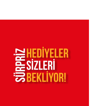
sası
Ranzalar
Toddler Karyolalar