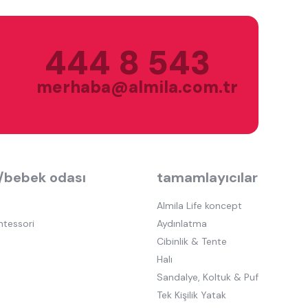
444 8 543
merhaba@almila.com.tr
/bebek odası
tamamlayıcılar
Almila Life koncept
ntessori
Aydınlatma
Cibinlik & Tente
Halı
Sandalye, Koltuk & Puf
Tek Kişilik Yatak