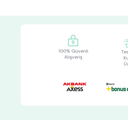
100% Güvenli
Tes
Alışveriş
K
Ü