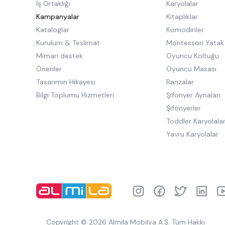
İş Ortaklığı
Karyolalar
Kampanyalar
Kitaplıklar
Kataloglar
Komodinler
Kurulum & Teslimat
Montessori Yatak
Mimari destek
Oyuncu Koltuğu
Öneriler
Oyuncu Masası
Tasarımın Hikayesi
Ranzalar
Bilgi Toplumu Hizmetleri
Şifonyer Aynaları
Şifonyerler
Toddler Karyolala
Yavru Karyolalar
Copyright © 2026 Almila Mobilya A.Ş. Tüm Hakkı