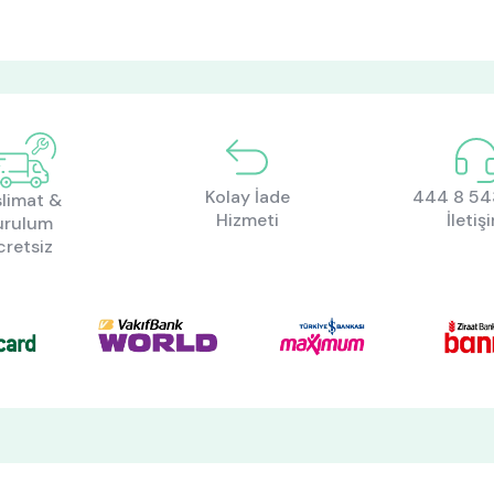
Kolay İade
444 8 543
limat &
Hizmeti
İletiş
urulum
cretsiz