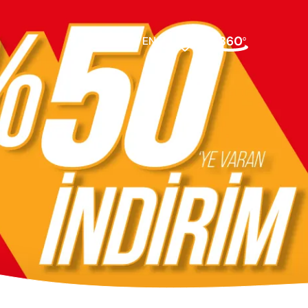
EN
bek odası
Beşikler
sası Üst
Dolaplar
Karyolalar
Montessori Yatak