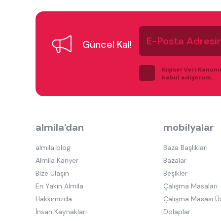
E-
Posta
Güncel Kal!
Adresiniz
Kişisel Veri Kanun
kabul ediyorum.
almila'dan
mobilyalar
almila blog
Baza Başlıkları
Almila Kariyer
Bazalar
Bize Ulaşın
Beşikler
En Yakın Almila
Çalışma Masaları
Hakkımızda
Çalışma Masası Ü
İnsan Kaynakları
Dolaplar