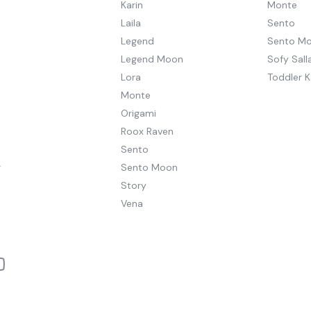
Karin
Monte
Laila
Sento
Legend
Sento M
Legend Moon
Sofy Salla
Lora
Toddler K
Monte
Origami
Roox Raven
Sento
r
Sento Moon
Story
Vena