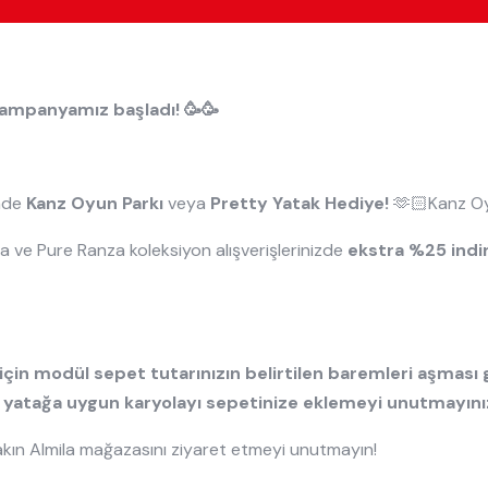
kampanyamız başladı! 🥳🥳
inde
Kanz Oyun Parkı
veya
Pretty Yatak Hediye!
🫶🏻Kanz Oyun
 ve Pure Ranza koleksiyon alışverişlerinizde
ekstra %25 indi
çin modül sepet tutarınızın belirtilen baremleri aşması g
 yatağa uygun karyolayı sepetinize eklemeyi unutmayınız
yakın Almila mağazasını ziyaret etmeyi unutmayın!