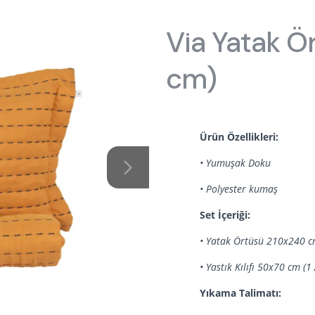
ptions
kın Almila
Origami
Öneriler
Oyuncu Koltuğu
Oyuncu Ma
Via Yatak Ö
 Ranza
ye, Koltuk & Puf
ımızda
Roox Raven
Tasarımın Hikayesi
Şifonyer Aynaları
Şifonyerler
cm)
ilik Yatak
 Kaynakları
Sento
Bilgi Toplumu Hizmetleri
Yavru Karyolalar
, Yorgan & Alez
aklığı
Sento Moon
ekstili
anyalar
Story
Ürün Özellikleri:
• Yumuşak Doku
d
 Moon
Vena
• Polyester kumaş
Set İçeriği:
• Yatak Örtüsü 210x240 c
• Yastık Kılıfı 50x70 cm (1
Yıkama Talimatı: