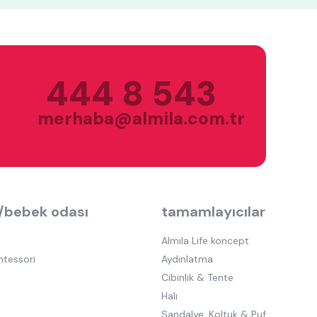
444 8 543
merhaba@almila.com.tr
/bebek odası
tamamlayıcılar
Almila Life koncept
ntessori
Aydınlatma
Cibinlik & Tente
Halı
Sandalye, Koltuk & Puf