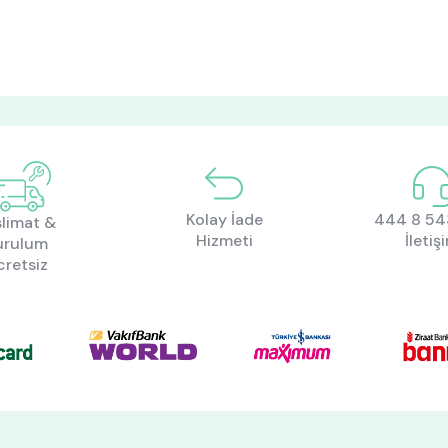
Kolay İade
444 8 543
limat &
Hizmeti
İletiş
urulum
cretsiz