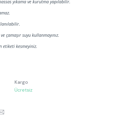
assas yıkama ve kurutma yapılabilir.
lamaz.
lanılabilir.
cı ve çamaşır suyu kullanmayınız.
 etiketi kesmeyiniz.
Kargo
Ücretsiz
k
itter
Email