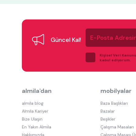
E-
Posta
Güncel Kal!
Adresiniz
Kişisel Veri Kanun
kabul ediyorum.
almila'dan
mobilyalar
almila blog
Baza Başlıkları
Almila Kariyer
Bazalar
Bize Ulaşın
Beşikler
En Yakın Almila
Çalışma Masaları
Hakkımızda
Çalışma Masası Ü