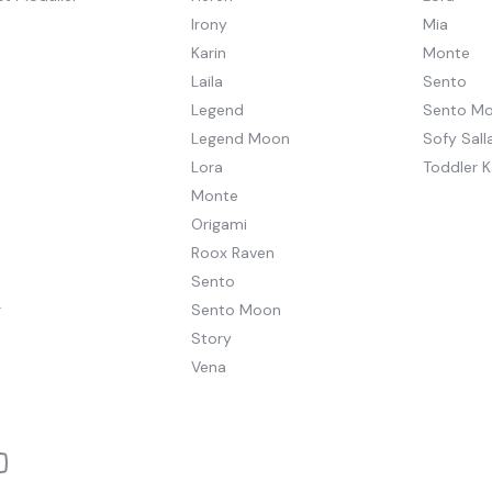
Irony
Mia
Karin
Monte
Laila
Sento
Legend
Sento M
Legend Moon
Sofy Salla
Lora
Toddler K
Monte
Origami
Roox Raven
Sento
r
Sento Moon
Story
Vena