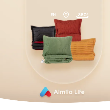
EN
bek odası
Beşikler
sası Üst
Dolaplar
Karyolalar
Montessori Yatak