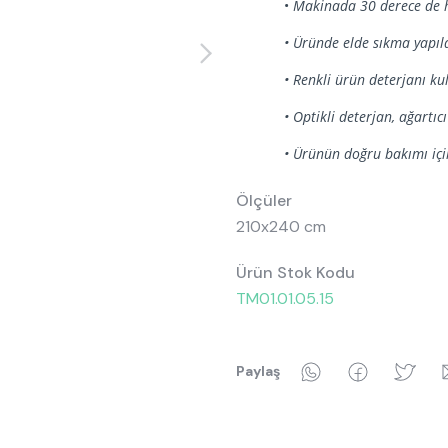
•
Makinada 30 derece de h
• Üründe elde sıkma yapı
• Renkli ürün deterjanı kul
• Optikli deterjan, ağartı
• Ürünün doğru bakımı için
Ölçüler
210x240 cm
Ürün Stok Kodu
TM01.01.05.15
WhatsApp
Faceboo
Tw
Paylaş