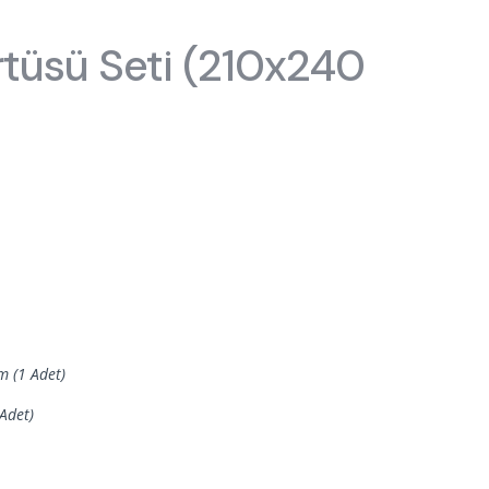
sası
Ranzalar
rtüsü Seti (210x240
Toddler Karyolalar
m (1 Adet)
 Adet)