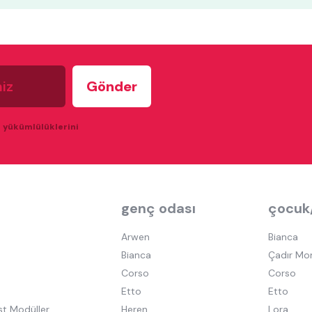
u yükümlülüklerini
genç odası
çocuk
Arwen
Bianca
Bianca
Çadır Mo
Corso
Corso
Etto
Etto
st Modüller
Heren
Lora