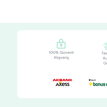
100% Güvenli
Tes
Alışveriş
K
Ü