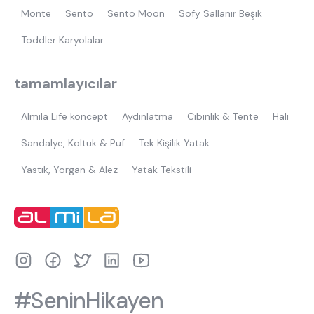
Monte
Sento
Sento Moon
Sofy Sallanır Beşik
Toddler Karyolalar
tamamlayıcılar
Almila Life koncept
Aydınlatma
Cibinlik & Tente
Halı
Sandalye, Koltuk & Puf
Tek Kişilik Yatak
Yastık, Yorgan & Alez
Yatak Tekstili
#SeninHikayen