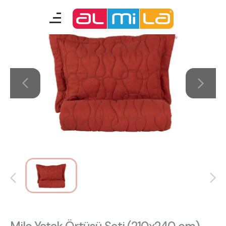
mobilyalar
genç odası
çocuk/bebek odası
akıllı mobilyalar
tamamlayıcılar
Almila Blog
Almila Kariyer
Almila Life Concept
Bilgi Toplumu Hizmetleri
Bize Ulaşın
En Yakın Almila