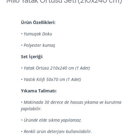
Milo Yatak Örtüsü Seti (210x240 cm)
Hakkımızda
Kataloglar
Kurulum & Teslimat
İnsan Kaynakları
İş Ortaklığı
Öneriler
Ürün Özellikleri:
• Yumuşak Doku
• Polyester kumaş
444 8 543
Set İçeriği:
• Yatak Örtüsü 210x240 cm (1 Adet)
• Yastık Kılıfı 50x70 cm (1 Adet)
Yıkama Talimatı:
•
Makinada 30 derece de hassas yıkama ve kurutma
yapılabilir.
• Üründe elde sıkma yapılamaz.
• Renkli ürün deterjanı kullanılabilir.