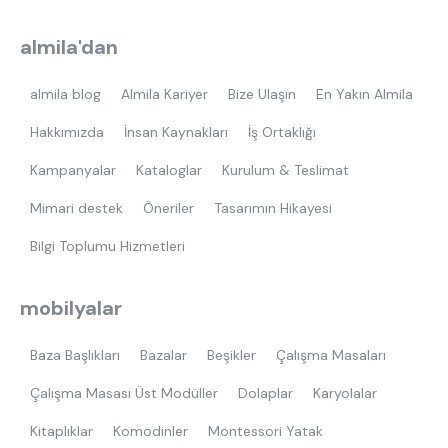
almila'dan
almila blog
Almila Kariyer
Bize Ulaşın
En Yakın Almila
Hakkımızda
İnsan Kaynakları
İş Ortaklığı
Kampanyalar
Kataloglar
Kurulum & Teslimat
Mimari destek
Öneriler
Tasarımın Hikayesi
Bilgi Toplumu Hizmetleri
mobilyalar
Baza Başlıkları
Bazalar
Beşikler
Çalışma Masaları
Çalışma Masası Üst Modüller
Dolaplar
Karyolalar
Kitaplıklar
Komodinler
Montessori Yatak