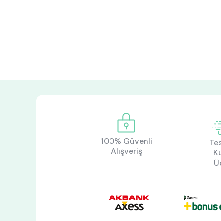
100% Güvenli
Tes
Alışveriş
K
Ü