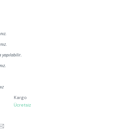
nız.
nız.
 yapılabilir.
nız.
nız
Kargo
Ücretsiz
k
itter
Email