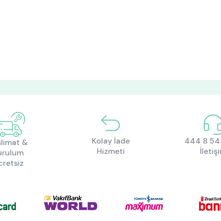
Kolay İade
444 8 543
limat &
Hizmeti
İletiş
urulum
cretsiz