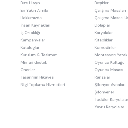
Bize Ulaşın
Beşikler
En Yakın Almila
Çalışma Masaları
Hakkımızda
Çalışma Masası Ü
İnsan Kaynakları
Dolaplar
İş Ortaklığı
Karyolalar
Kampanyalar
Kitaplıklar
Kataloglar
Komodinler
Kurulum & Teslimat
Montessori Yatak
Mimari destek
Oyuncu Koltuğu
Öneriler
Oyuncu Masası
Tasarımın Hikayesi
Ranzalar
Bilgi Toplumu Hizmetleri
Şifonyer Aynaları
Şifonyerler
Toddler Karyolala
Yavru Karyolalar