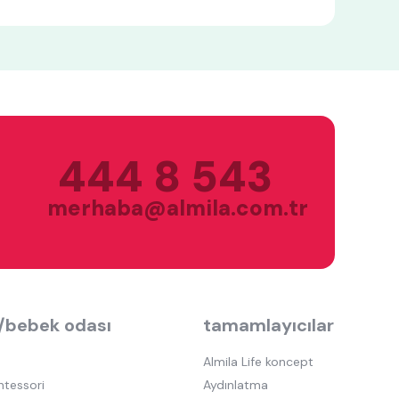
444 8 543
merhaba@almila.com.tr
/bebek odası
tamamlayıcılar
Almila Life koncept
ntessori
Aydınlatma