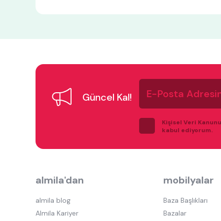
E-
Posta
Güncel Kal!
Adresiniz
Kişisel Veri Kanun
kabul ediyorum.
almila'dan
mobilyalar
almila blog
Baza Başlıkları
Almila Kariyer
Bazalar