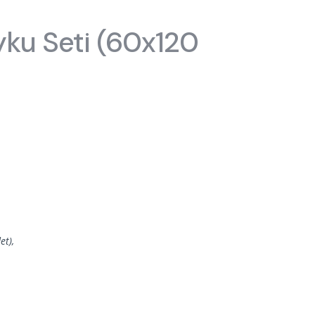
sası
Ranzalar
yku Seti (60x120
Toddler Karyolalar
et),