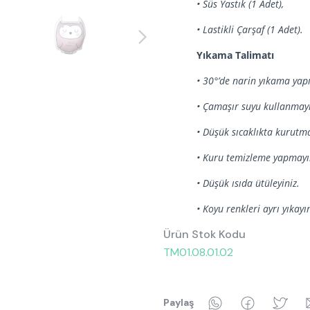
• Süs Yastık (1 Adet),
• Lastikli Çarşaf (1 Adet).
Yıkama Talimatı
• 30°’de narin yıkama yapı
• Çamaşır suyu kullanmayı
• Düşük sıcaklıkta kurutma
• Kuru temizleme yapmayı
• Düşük ısıda ütüleyiniz.
• Koyu renkleri ayrı yıkayı
Ürün Stok Kodu
TM01.08.01.02
WhatsApp
Faceboo
Tw
Paylaş