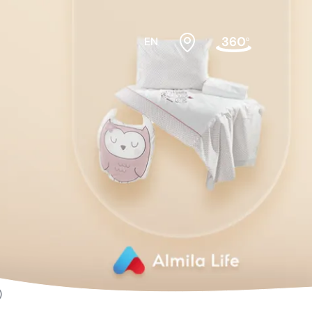
EN
bek odası
Beşikler
sası Üst
Dolaplar
Karyolalar
)
Montessori Yatak