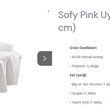
ptions
kın Almila
Origami
Öneriler
Oyuncu Koltuğu
Oyuncu Ma
Sofy Pink U
 Ranza
ye, Koltuk & Puf
ımızda
Roox Raven
Tasarımın Hikayesi
Şifonyer Aynaları
Şifonyerler
cm)
ilik Yatak
 Kaynakları
Sento
Bilgi Toplumu Hizmetleri
Yavru Karyolalar
, Yorgan & Alez
aklığı
Sento Moon
ekstili
anyalar
Story
Ürün Özellikleri:
• %100 Pamuk kumaş
d
 Moon
Vena
• Polyester iç dolgu
Set İçeriği
• Baş ve Yan Koruma (1 Ad
• Yorgan (1 Adet),
• Yastık Kılıfı (1 Adet),