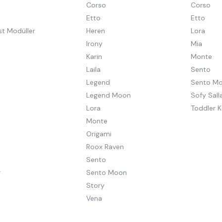
Corso
Corso
Etto
Etto
st Modüller
Heren
Lora
Irony
Mia
Karin
Monte
Laila
Sento
Legend
Sento M
Legend Moon
Sofy Salla
Lora
Toddler K
Monte
Origami
Roox Raven
Sento
r
Sento Moon
Story
Vena