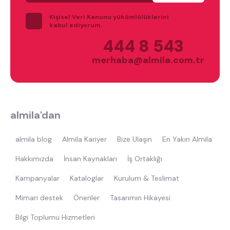
beşik
toddler yatak
puf
Kişisel Veri Kanunu yükümlülüklerini
çocuk odası
oyuncu sandalyesi
kabul ediyorum.
444 8 543
merhaba@almila.com.tr
almila'dan
almila blog
Almila Kariyer
Bize Ulaşın
En Yakın Almila
Hakkımızda
İnsan Kaynakları
İş Ortaklığı
Kampanyalar
Kataloglar
Kurulum & Teslimat
Mimari destek
Öneriler
Tasarımın Hikayesi
Bilgi Toplumu Hizmetleri