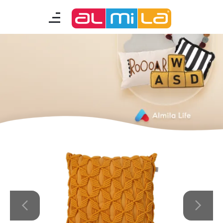
mobilyalar
genç odası
çocuk/bebek odası
akıllı mobilyalar
tamamlayıcılar
Almila Blog
Almila Kariyer
Almila Life Concept
Bilgi Toplumu Hizmetleri
Bize Ulaşın
En Yakın Almila