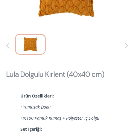
Hakkımızda
Kataloglar
Kurulum & Teslimat
İnsan Kaynakları
İş Ortaklığı
Öneriler
444 8 543
Lula Dolgulu Kırlent (40x40 cm)
Ürün Özellikleri:
• Yumuşak Doku
• %100 Pamuk Kumaş + Polyester İç Dolgu
Set İçeriği: