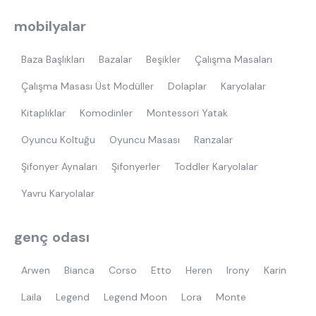
mobilyalar
Baza Başlıkları
Bazalar
Beşikler
Çalışma Masaları
Çalışma Masası Üst Modüller
Dolaplar
Karyolalar
Kitaplıklar
Komodinler
Montessori Yatak
Oyuncu Koltuğu
Oyuncu Masası
Ranzalar
Şifonyer Aynaları
Şifonyerler
Toddler Karyolalar
Yavru Karyolalar
genç odası
Arwen
Bianca
Corso
Etto
Heren
Irony
Karin
Laila
Legend
Legend Moon
Lora
Monte