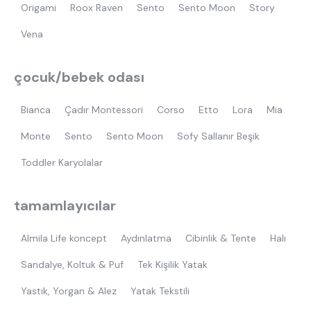
Origami
Roox Raven
Sento
Sento Moon
Story
Vena
çocuk/bebek odası
Bianca
Çadır Montessori
Corso
Etto
Lora
Mia
Monte
Sento
Sento Moon
Sofy Sallanır Beşik
Toddler Karyolalar
tamamlayıcılar
Almila Life koncept
Aydınlatma
Cibinlik & Tente
Halı
Sandalye, Koltuk & Puf
Tek Kişilik Yatak
Yastık, Yorgan & Alez
Yatak Tekstili