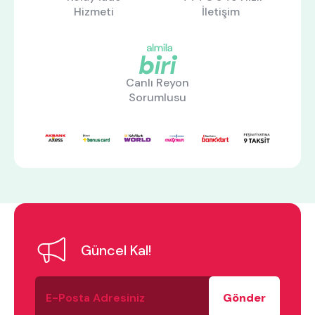
Hizmeti
İletişim
Canlı Reyon
Sorumlusu
ne aramıştınız?
Güncel Kal!
En çok ziyaret edilenler
E-
Posta
tek kişilik yatak
gamer
monte
Adresiniz