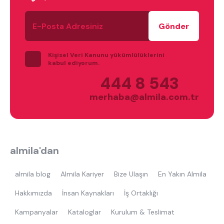
tek kişilik yatak
gamer
monte
E-
Posta
beşik
toddler yatak
puf
Adresiniz
çocuk odası
oyuncu sandalyesi
Kişisel Veri Kanunu yükümlülüklerini
kabul ediyorum.
444 8 543
merhaba@almila.com.tr
almila'dan
almila blog
Almila Kariyer
Bize Ulaşın
En Yakın Almila
Hakkımızda
İnsan Kaynakları
İş Ortaklığı
Kampanyalar
Kataloglar
Kurulum & Teslimat