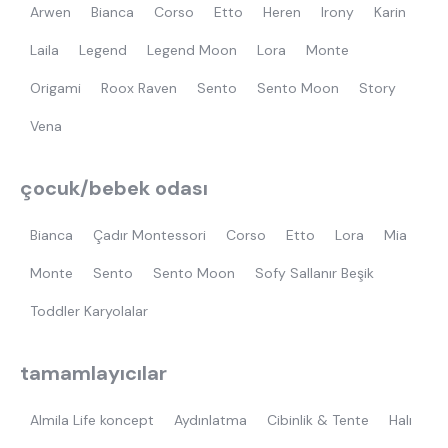
Arwen
Bianca
Corso
Etto
Heren
Irony
Karin
Laila
Legend
Legend Moon
Lora
Monte
Origami
Roox Raven
Sento
Sento Moon
Story
Vena
çocuk/bebek odası
Bianca
Çadır Montessori
Corso
Etto
Lora
Mia
Monte
Sento
Sento Moon
Sofy Sallanır Beşik
Toddler Karyolalar
tamamlayıcılar
Almila Life koncept
Aydınlatma
Cibinlik & Tente
Halı