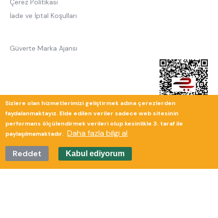
Çerez Politikası
İade ve İptal Koşulları
Güverte Marka Ajansı
Sizlere olan hizmetlerimizi geliştirmek adına çerezlerden
faydalanmaktayız. Elde edilen veriler sadece web sitesinin
performans ölçülendirmek verileri olup kesinlikle 3. taraf ile
Daha fazla bilgi al
paylaşılmamaktadır.
Reddet
Kabul ediyorum