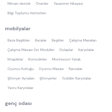
Mimari destek
Öneriler
Tasarımın Hikayesi
Bilgi Toplumu Hizmetleri
mobilyalar
Baza Başlıkları
Bazalar
Beşikler
Çalışma Masaları
Çalışma Masası Üst Modüller
Dolaplar
Karyolalar
Kitaplıklar
Komodinler
Montessori Yatak
Oyuncu Koltuğu
Oyuncu Masası
Ranzalar
Şifonyer Aynaları
Şifonyerler
Toddler Karyolalar
Yavru Karyolalar
genç odası