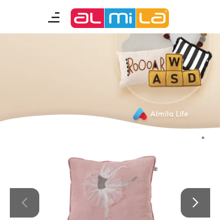
mobilyalar
genç odası
çocuk/bebek odası
akıllı mobilyalar
tamamlayıcılar
Almila Blog
Almila Kariyer
Almila Life Concept
Bilgi Toplumu Hizmetleri
Bize Ulaşın
En Yakın Almila