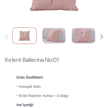
Hakkımızda
Kataloglar
Kurulum & Teslimat
İnsan Kaynakları
İş Ortaklığı
Öneriler
444 8 543
Kırlent Ballerina No:01
Ürün Özellikleri:
• Yumuşak Doku
• %100 Polyester Kumaş + İç Dolgu
Set İçeriği: