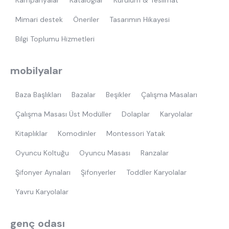
Kampanyalar
Kataloglar
Kurulum & Teslimat
Mimari destek
Öneriler
Tasarımın Hikayesi
Bilgi Toplumu Hizmetleri
mobilyalar
Baza Başlıkları
Bazalar
Beşikler
Çalışma Masaları
Çalışma Masası Üst Modüller
Dolaplar
Karyolalar
Kitaplıklar
Komodinler
Montessori Yatak
Oyuncu Koltuğu
Oyuncu Masası
Ranzalar
Şifonyer Aynaları
Şifonyerler
Toddler Karyolalar
Yavru Karyolalar
genç odası