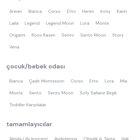
Arwen
Bianca
Corso
Etto
Heren
Irony
Karin
Laila
Legend
Legend Moon
Lora
Monte
Origami
Roox Raven
Sento
Sento Moon
Story
Vena
çocuk/bebek odası
Bianca
Çadır Montessori
Corso
Etto
Lora
Mia
Monte
Sento
Sento Moon
Sofy Sallanır Beşik
Toddler Karyolalar
tamamlayıcılar
Almila Life koncept
Aydınlatma
Cibinlik & Tente
Halı