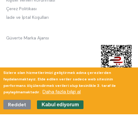
Kişisel Verilen Korunması
Çerez Politikası
İade ve İptal Koşulları
Güverte Marka Ajansı
Sizlere olan hizmetlerimizi geliştirmek adına çerezlerden
faydalanmaktayız. Elde edilen veriler sadece web sitesinin
performans ölçülendirmek verileri olup kesinlikle 3. taraf ile
Daha fazla bilgi al
paylaşılmamaktadır.
Reddet
Kabul ediyorum