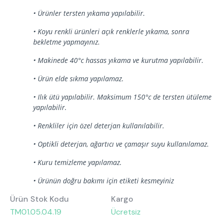
Hakkımızda
Kataloglar
• Ürünler tersten yıkama yapılabilir.
Kurulum & Teslimat
İnsan Kaynakları
İş Ortaklığı
• Koyu renkli ürünleri açık renklerle yıkama, sonra
Öneriler
bekletme yapmayınız.
• Makinede 40°c hassas yıkama ve kurutma yapılabilir.
444 8 543
• Ürün elde sıkma yapılamaz.
• Ilık ütü yapılabilir. Maksimum 150°c de tersten ütüleme
yapılabilir.
• Renkliler için özel deterjan kullanılabilir.
• Optikli deterjan, ağartıcı ve çamaşır suyu kullanılamaz.
• Kuru temizleme yapılamaz.
• Ürünün doğru bakımı için etiketi kesmeyiniz
Ürün Stok Kodu
Kargo
TM01.05.04.19
Ücretsiz