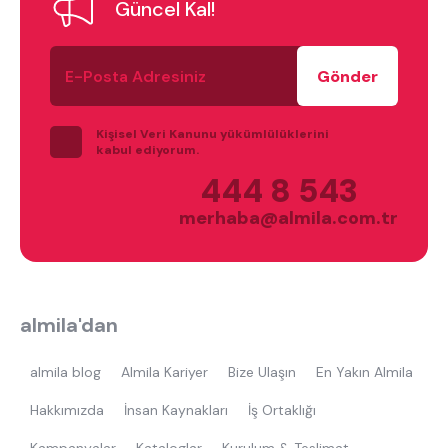
Güncel Kal!
ne aramıştınız?
E-
Posta
Adresiniz
Kişisel Veri Kanunu yükümlülüklerini
kabul ediyorum.
444 8 543
En çok ziyaret edilenler
merhaba@almila.com.tr
tek kişilik yatak
gamer
monte
beşik
toddler yatak
puf
almila'dan
çocuk odası
oyuncu sandalyesi
almila blog
Almila Kariyer
Bize Ulaşın
En Yakın Almila
Hakkımızda
İnsan Kaynakları
İş Ortaklığı