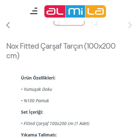
mobilyalar
genç odası
Nox Fitted Çarşaf Tarçın (100x200
cm)
çocuk/bebek odası
akıllı mobilyalar
Ürün Özellikleri:
tamamlayıcılar
• Yumuşak Doku
• %100 Pamuk
Almila Blog
Almila Kariyer
Set İçeriği:
Almila Life Concept
Bilgi Toplumu Hizmetleri
• Fitted Çarşaf 100x200 cm (1 Adet)
Bize Ulaşın
En Yakın Almila
Yıkama Talimatı: