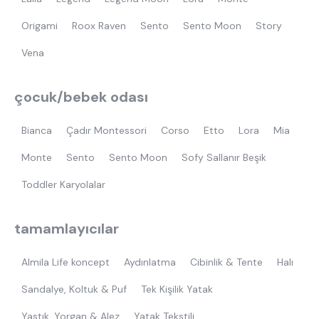
Origami
Roox Raven
Sento
Sento Moon
Story
Vena
çocuk/bebek odası
Bianca
Çadır Montessori
Corso
Etto
Lora
Mia
Monte
Sento
Sento Moon
Sofy Sallanır Beşik
Toddler Karyolalar
tamamlayıcılar
Almila Life koncept
Aydınlatma
Cibinlik & Tente
Halı
Sandalye, Koltuk & Puf
Tek Kişilik Yatak
Yastık, Yorgan & Alez
Yatak Tekstili