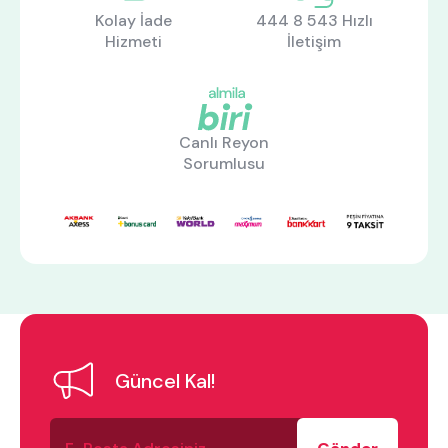
Kolay İade
444 8 543 Hızlı
Hizmeti
İletişim
Canlı Reyon
Sorumlusu
Güncel Kal!
E-
ne aramıştınız?