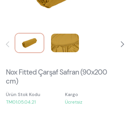
Hakkımızda
Kataloglar
Kurulum & Teslimat
İnsan Kaynakları
İş Ortaklığı
Öneriler
444 8 543
Nox Fitted Çarşaf Safran (90x200
cm)
Ürün Stok Kodu
Kargo
TM01.05.04.21
Ücretsiz