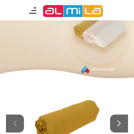
mobilyalar
genç odası
çocuk/bebek odası
akıllı mobilyalar
tamamlayıcılar
Almila Blog
Almila Kariyer
Almila Life Concept
Bilgi Toplumu Hizmetleri
Bize Ulaşın
En Yakın Almila