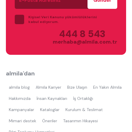
Posta
Adresiniz
Kişisel Veri Kanunu yükümlülüklerini
kabul ediyorum.
444 8 543
merhaba@almila.com.tr
En çok ziyaret edilenler
tek kişilik yatak
gamer
monte
almila'dan
beşik
toddler yatak
puf
çocuk odası
oyuncu sandalyesi
almila blog
Almila Kariyer
Bize Ulaşın
En Yakın Almila
Hakkımızda
İnsan Kaynakları
İş Ortaklığı
Kampanyalar
Kataloglar
Kurulum & Teslimat
Mimari destek
Öneriler
Tasarımın Hikayesi