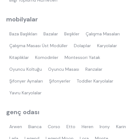
Bilgi Toplumu Hizmetleri
mobilyalar
Baza Başlıkları
Bazalar
Beşikler
Çalışma Masaları
Çalışma Masası Üst Modüller
Dolaplar
Karyolalar
Kitaplıklar
Komodinler
Montessori Yatak
Oyuncu Koltuğu
Oyuncu Masası
Ranzalar
Şifonyer Aynaları
Şifonyerler
Toddler Karyolalar
Yavru Karyolalar
genç odası
Arwen
Bianca
Corso
Etto
Heren
Irony
Karin
Laila
Legend
Legend Moon
Lora
Monte