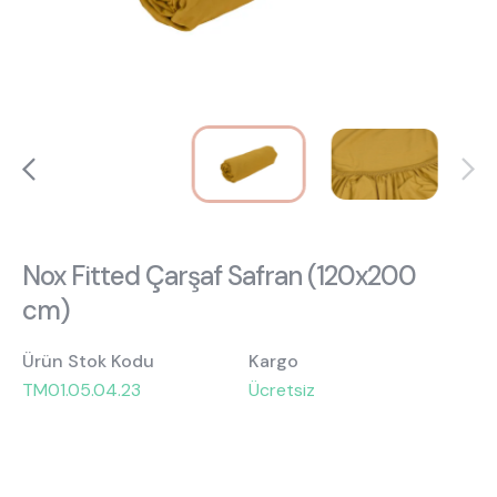
Hakkımızda
Kataloglar
Kurulum & Teslimat
İnsan Kaynakları
İş Ortaklığı
Öneriler
444 8 543
Nox Fitted Çarşaf Safran (120x200
cm)
Ürün Stok Kodu
Kargo
TM01.05.04.23
Ücretsiz