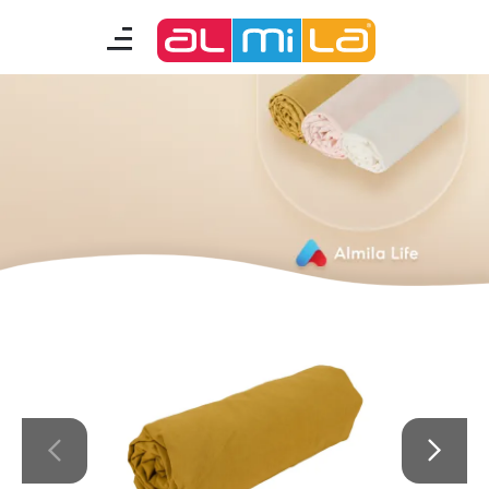
mobilyalar
genç odası
çocuk/bebek odası
akıllı mobilyalar
tamamlayıcılar
Almila Blog
Almila Kariyer
Almila Life Concept
Bilgi Toplumu Hizmetleri
Bize Ulaşın
En Yakın Almila