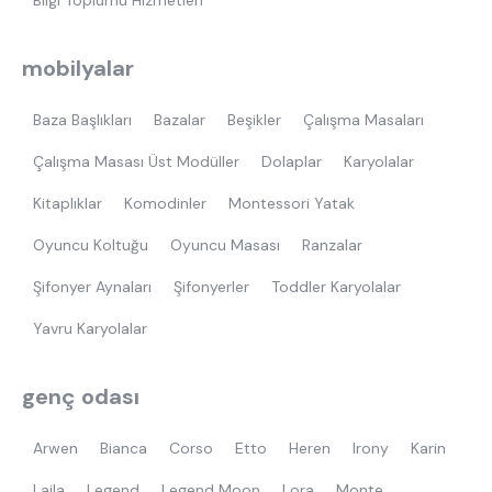
Bilgi Toplumu Hizmetleri
mobilyalar
Baza Başlıkları
Bazalar
Beşikler
Çalışma Masaları
Çalışma Masası Üst Modüller
Dolaplar
Karyolalar
Kitaplıklar
Komodinler
Montessori Yatak
Oyuncu Koltuğu
Oyuncu Masası
Ranzalar
Şifonyer Aynaları
Şifonyerler
Toddler Karyolalar
Yavru Karyolalar
genç odası
Arwen
Bianca
Corso
Etto
Heren
Irony
Karin
Laila
Legend
Legend Moon
Lora
Monte