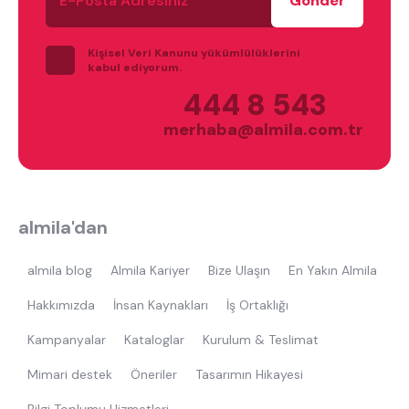
Posta
Adresiniz
Kişisel Veri Kanunu yükümlülüklerini
kabul ediyorum.
444 8 543
merhaba@almila.com.tr
En çok ziyaret edilenler
tek kişilik yatak
gamer
monte
almila'dan
beşik
toddler yatak
puf
çocuk odası
oyuncu sandalyesi
almila blog
Almila Kariyer
Bize Ulaşın
En Yakın Almila
Hakkımızda
İnsan Kaynakları
İş Ortaklığı
Kampanyalar
Kataloglar
Kurulum & Teslimat
Mimari destek
Öneriler
Tasarımın Hikayesi