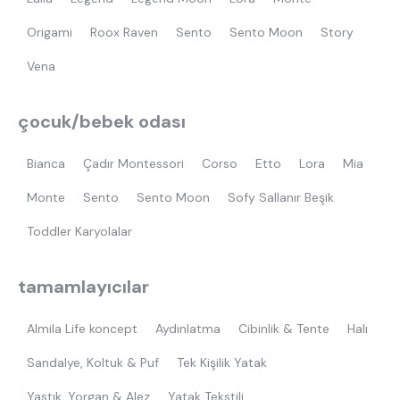
Origami
Roox Raven
Sento
Sento Moon
Story
Vena
çocuk/bebek odası
Bianca
Çadır Montessori
Corso
Etto
Lora
Mia
Monte
Sento
Sento Moon
Sofy Sallanır Beşik
Toddler Karyolalar
tamamlayıcılar
Almila Life koncept
Aydınlatma
Cibinlik & Tente
Halı
Sandalye, Koltuk & Puf
Tek Kişilik Yatak
Yastık, Yorgan & Alez
Yatak Tekstili