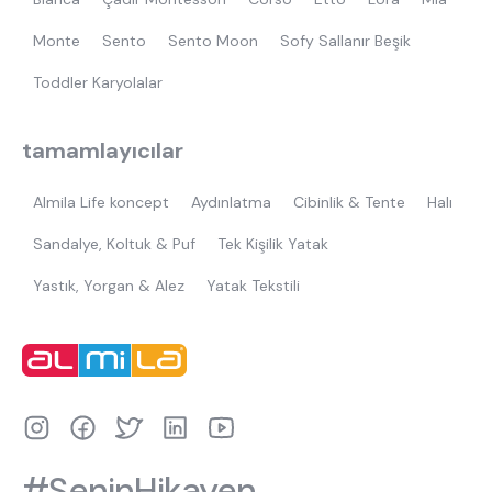
Monte
Sento
Sento Moon
Sofy Sallanır Beşik
Toddler Karyolalar
tamamlayıcılar
Almila Life koncept
Aydınlatma
Cibinlik & Tente
Halı
Sandalye, Koltuk & Puf
Tek Kişilik Yatak
Yastık, Yorgan & Alez
Yatak Tekstili
#SeninHikayen