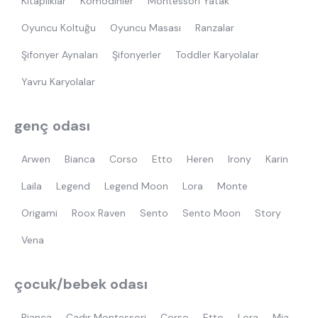
Kitaplıklar
Komodinler
Montessori Yatak
Oyuncu Koltuğu
Oyuncu Masası
Ranzalar
Şifonyer Aynaları
Şifonyerler
Toddler Karyolalar
Yavru Karyolalar
genç odası
Arwen
Bianca
Corso
Etto
Heren
Irony
Karin
Laila
Legend
Legend Moon
Lora
Monte
Origami
Roox Raven
Sento
Sento Moon
Story
Vena
çocuk/bebek odası
Bianca
Çadır Montessori
Corso
Etto
Lora
Mia