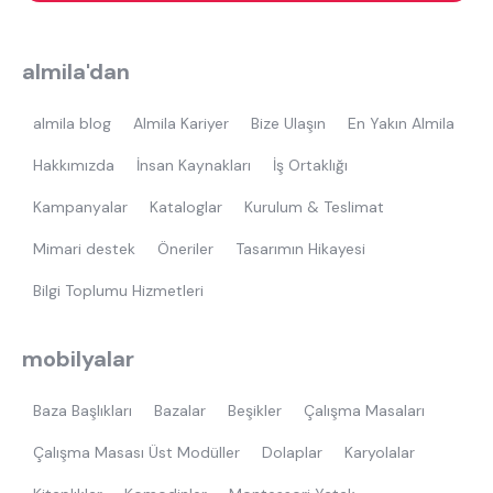
almila'dan
almila blog
Almila Kariyer
Bize Ulaşın
En Yakın Almila
Hakkımızda
İnsan Kaynakları
İş Ortaklığı
Kampanyalar
Kataloglar
Kurulum & Teslimat
Mimari destek
Öneriler
Tasarımın Hikayesi
Bilgi Toplumu Hizmetleri
mobilyalar
Baza Başlıkları
Bazalar
Beşikler
Çalışma Masaları
Çalışma Masası Üst Modüller
Dolaplar
Karyolalar