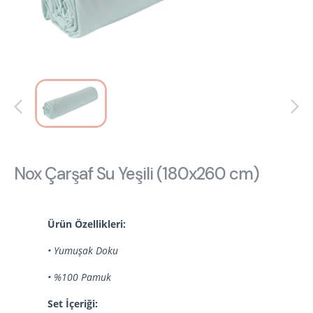
Hakkımızda
Kataloglar
Kurulum & Teslimat
İnsan Kaynakları
İş Ortaklığı
Öneriler
444 8 543
Nox Çarşaf Su Yeşili (180x260 cm)
Ürün Özellikleri:
• Yumuşak Doku
• %100 Pamuk
Set İçeriği: