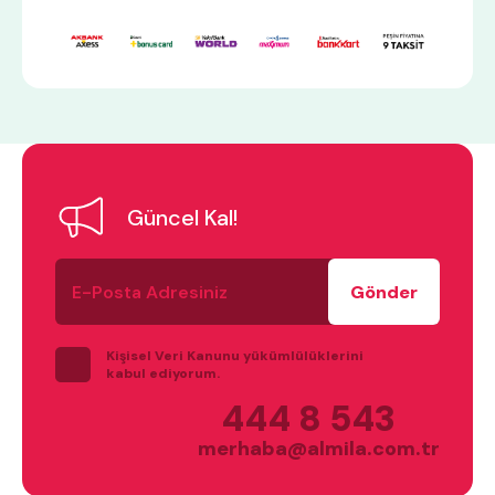
En çok ziyaret edilenler
tek kişilik yatak
gamer
monte
beşik
toddler yatak
puf
Güncel Kal!
çocuk odası
oyuncu sandalyesi
E-
Posta
Adresiniz
Kişisel Veri Kanunu yükümlülüklerini
kabul ediyorum.
444 8 543
merhaba@almila.com.tr