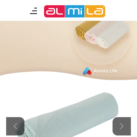
mobilyalar
genç odası
çocuk/bebek odası
akıllı mobilyalar
tamamlayıcılar
Almila Blog
Almila Kariyer
Almila Life Concept
Bilgi Toplumu Hizmetleri
Bize Ulaşın
En Yakın Almila