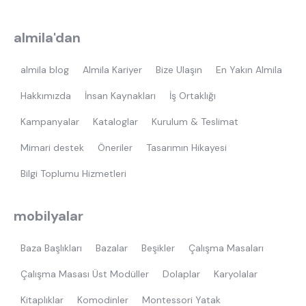
almila'dan
almila blog
Almila Kariyer
Bize Ulaşın
En Yakın Almila
Hakkımızda
İnsan Kaynakları
İş Ortaklığı
Kampanyalar
Kataloglar
Kurulum & Teslimat
Mimari destek
Öneriler
Tasarımın Hikayesi
Bilgi Toplumu Hizmetleri
mobilyalar
Baza Başlıkları
Bazalar
Beşikler
Çalışma Masaları
Çalışma Masası Üst Modüller
Dolaplar
Karyolalar
Kitaplıklar
Komodinler
Montessori Yatak