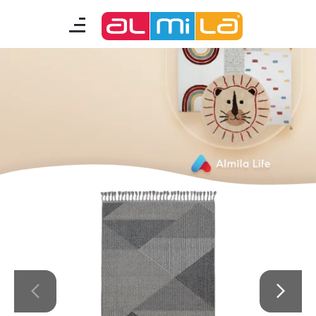
mobilyalar
genç odası
çocuk/bebek odası
akıllı mobilyalar
tamamlayıcılar
Almila Blog
Almila Kariyer
Almila Life Concept
Bilgi Toplumu Hizmetleri
Bize Ulaşın
En Yakın Almila