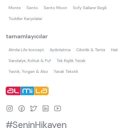
Monte
Sento
Sento Moon
Sofy Sallanır Beşik
Toddler Karyolalar
tamamlayıcılar
Almila Life koncept
Aydınlatma
Cibinlik & Tente
Halı
Sandalye, Koltuk & Puf
Tek Kişilik Yatak
Yastık, Yorgan & Alez
Yatak Tekstili
#SeninHikayen