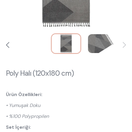
Hakkımızda
Kataloglar
Kurulum & Teslimat
İnsan Kaynakları
İş Ortaklığı
Öneriler
444 8 543
Poly Halı (120x180 cm)
Ürün Özellikleri:
• Yumuşak Doku
• %100 Polypropilen
Set İçeriği: