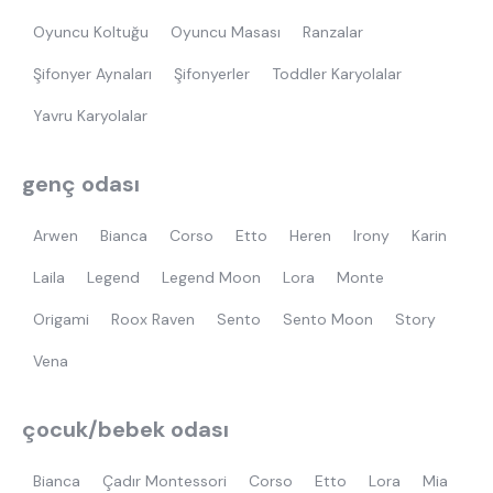
Oyuncu Koltuğu
Oyuncu Masası
Ranzalar
Şifonyer Aynaları
Şifonyerler
Toddler Karyolalar
Yavru Karyolalar
genç odası
Arwen
Bianca
Corso
Etto
Heren
Irony
Karin
Laila
Legend
Legend Moon
Lora
Monte
Origami
Roox Raven
Sento
Sento Moon
Story
Vena
çocuk/bebek odası
Bianca
Çadır Montessori
Corso
Etto
Lora
Mia