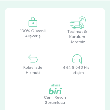
ne aramıştınız?
100% Güvenli
Teslimat &
Alışveriş
Kurulum
Ücretsiz
Kolay İade
444 8 543 Hızlı
En çok ziyaret edilenler
Hizmeti
İletişim
tek kişilik yatak
gamer
monte
beşik
toddler yatak
puf
Canlı Reyon
çocuk odası
oyuncu sandalyesi
Sorumlusu