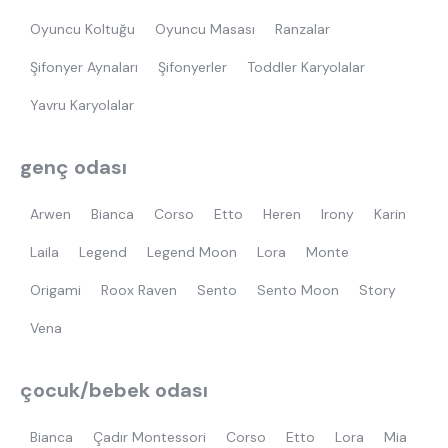
Oyuncu Koltuğu
Oyuncu Masası
Ranzalar
Şifonyer Aynaları
Şifonyerler
Toddler Karyolalar
Yavru Karyolalar
genç odası
Arwen
Bianca
Corso
Etto
Heren
Irony
Karin
Laila
Legend
Legend Moon
Lora
Monte
Origami
Roox Raven
Sento
Sento Moon
Story
Vena
çocuk/bebek odası
Bianca
Çadır Montessori
Corso
Etto
Lora
Mia