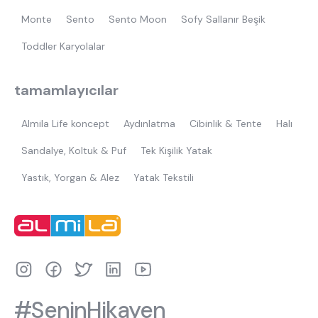
Monte
Sento
Sento Moon
Sofy Sallanır Beşik
Toddler Karyolalar
tamamlayıcılar
Almila Life koncept
Aydınlatma
Cibinlik & Tente
Halı
Sandalye, Koltuk & Puf
Tek Kişilik Yatak
Yastık, Yorgan & Alez
Yatak Tekstili
#SeninHikayen