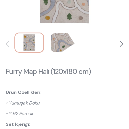
Hakkımızda
Kataloglar
Kurulum & Teslimat
İnsan Kaynakları
İş Ortaklığı
Öneriler
444 8 543
Furry Map Halı (120x180 cm)
Ürün Özellikleri:
• Yumuşak Doku
• %92 Pamuk
Set İçeriği: