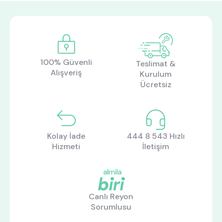
ne aramıştınız?
100% Güvenli
Teslimat &
Alışveriş
Kurulum
Ücretsiz
Kolay İade
444 8 543 Hızlı
En çok ziyaret edilenler
Hizmeti
İletişim
tek kişilik yatak
gamer
monte
beşik
toddler yatak
puf
Canlı Reyon
çocuk odası
oyuncu sandalyesi
Sorumlusu