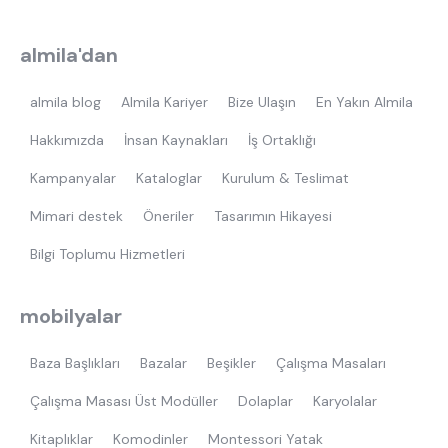
almila'dan
almila blog
Almila Kariyer
Bize Ulaşın
En Yakın Almila
Hakkımızda
İnsan Kaynakları
İş Ortaklığı
Kampanyalar
Kataloglar
Kurulum & Teslimat
Mimari destek
Öneriler
Tasarımın Hikayesi
Bilgi Toplumu Hizmetleri
mobilyalar
Baza Başlıkları
Bazalar
Beşikler
Çalışma Masaları
Çalışma Masası Üst Modüller
Dolaplar
Karyolalar
Kitaplıklar
Komodinler
Montessori Yatak