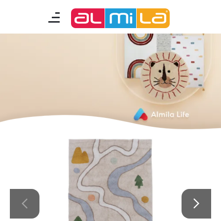
mobilyalar
genç odası
çocuk/bebek odası
akıllı mobilyalar
tamamlayıcılar
Almila Blog
Almila Kariyer
Almila Life Concept
Bilgi Toplumu Hizmetleri
Bize Ulaşın
En Yakın Almila