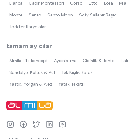
Bianca
Çadır Montessori
Corso
Etto
Lora
Mia
Monte
Sento
Sento Moon
Sofy Sallanır Beşik
Toddler Karyolalar
tamamlayıcılar
Almila Life koncept
Aydınlatma
Cibinlik & Tente
Halı
Sandalye, Koltuk & Puf
Tek Kişilik Yatak
Yastık, Yorgan & Alez
Yatak Tekstili