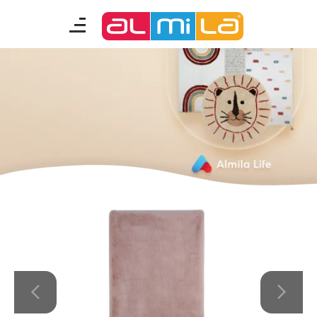
mobilyalar
genç odası
çocuk/bebek odası
akıllı mobilyalar
tamamlayıcılar
Almila Blog
Almila Kariyer
Almila Life Concept
Bilgi Toplumu Hizmetleri
Bize Ulaşın
En Yakın Almila