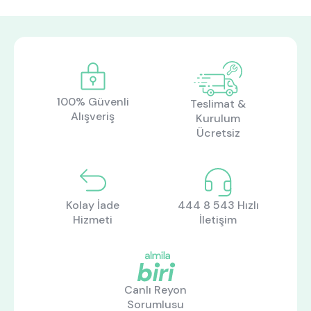
ne aramıştınız?
100% Güvenli
Teslimat &
Alışveriş
Kurulum
Ücretsiz
Kolay İade
444 8 543 Hızlı
En çok ziyaret edilenler
Hizmeti
İletişim
tek kişilik yatak
gamer
monte
beşik
toddler yatak
puf
Canlı Reyon
çocuk odası
oyuncu sandalyesi
Sorumlusu