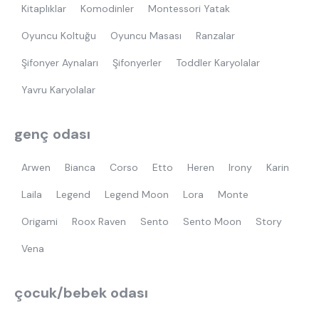
Kitaplıklar
Komodinler
Montessori Yatak
Oyuncu Koltuğu
Oyuncu Masası
Ranzalar
Şifonyer Aynaları
Şifonyerler
Toddler Karyolalar
Yavru Karyolalar
genç odası
Arwen
Bianca
Corso
Etto
Heren
Irony
Karin
Laila
Legend
Legend Moon
Lora
Monte
Origami
Roox Raven
Sento
Sento Moon
Story
Vena
çocuk/bebek odası