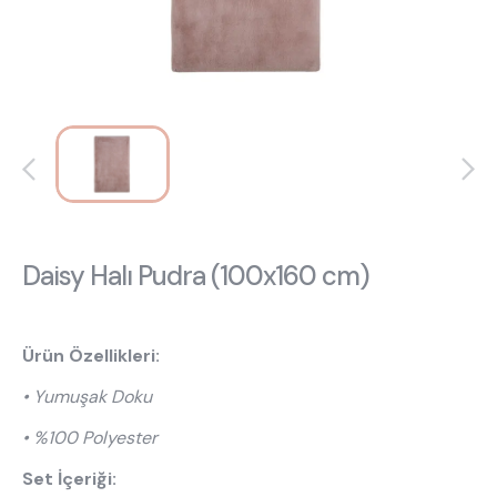
Hakkımızda
Kataloglar
Kurulum & Teslimat
İnsan Kaynakları
İş Ortaklığı
Öneriler
444 8 543
Daisy Halı Pudra (100x160 cm)
Ürün Özellikleri:
• Yumuşak Doku
• %100 Polyester
Set İçeriği: