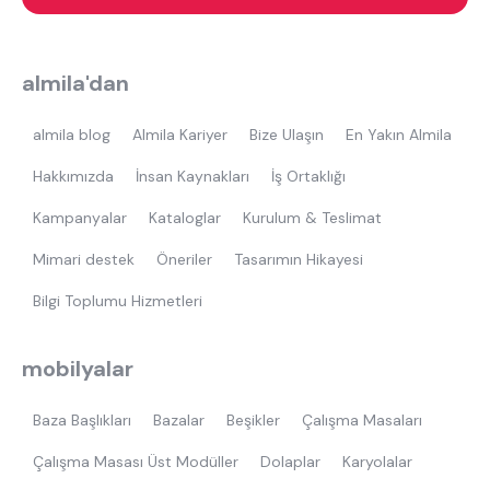
almila'dan
almila blog
Almila Kariyer
Bize Ulaşın
En Yakın Almila
Hakkımızda
İnsan Kaynakları
İş Ortaklığı
Kampanyalar
Kataloglar
Kurulum & Teslimat
Mimari destek
Öneriler
Tasarımın Hikayesi
Bilgi Toplumu Hizmetleri
mobilyalar
Baza Başlıkları
Bazalar
Beşikler
Çalışma Masaları
Çalışma Masası Üst Modüller
Dolaplar
Karyolalar