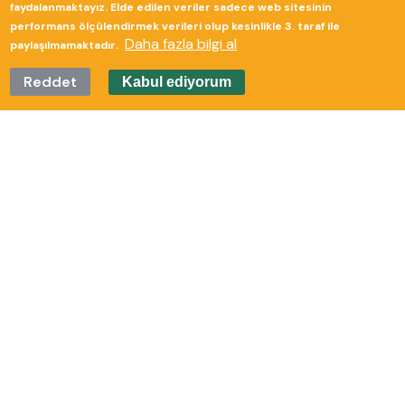
faydalanmaktayız. Elde edilen veriler sadece web sitesinin
performans ölçülendirmek verileri olup kesinlikle 3. taraf ile
Daha fazla bilgi al
paylaşılmamaktadır.
Reddet
Kabul ediyorum