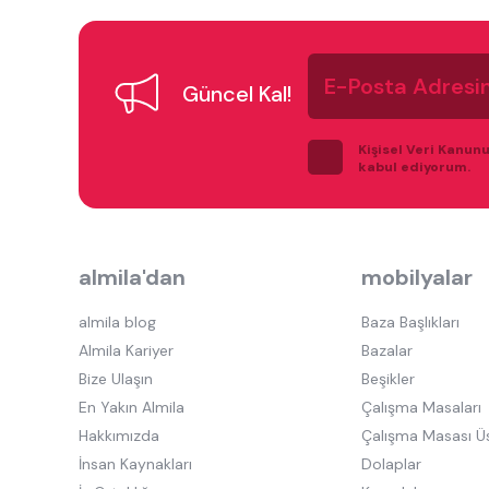
E-
Posta
Güncel Kal!
Adresiniz
Kişisel Veri Kanun
kabul ediyorum.
almila'dan
mobilyalar
almila blog
Baza Başlıkları
Almila Kariyer
Bazalar
Bize Ulaşın
Beşikler
En Yakın Almila
Çalışma Masaları
Hakkımızda
Çalışma Masası Ü
İnsan Kaynakları
Dolaplar