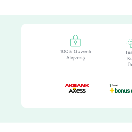
100% Güvenli
Tes
Alışveriş
K
Ü