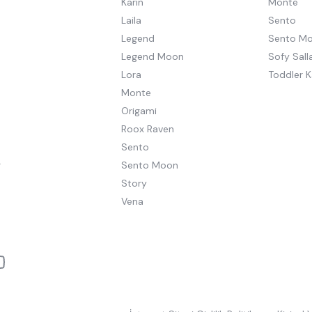
Karin
Monte
Laila
Sento
Legend
Sento M
Legend Moon
Sofy Salla
Lora
Toddler K
Monte
Origami
Roox Raven
Sento
r
Sento Moon
Story
Vena