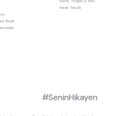
Yastık, Yorgan & Alez
Yatak Tekstili
oon
nır Beşik
aryolalar
#SeninHikayen