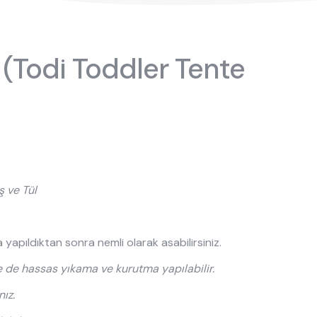
EN
 (Todi Toddler Tente
bek odası
 ve Tül
Beşikler
yapıldıktan sonra nemli olarak asabilirsiniz.
sası Üst
Dolaplar
de hassas yıkama ve kurutma yapılabilir.
Karyolalar
ız.
Montessori Yatak