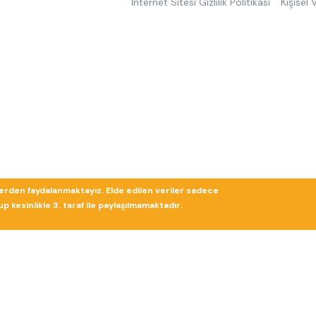
İnternet Sitesi Gizlilik Politikası
Kişisel
lerden faydalanmaktayız. Elde edilen veriler sadece
 kesinlikle 3. taraf ile paylaşılmamaktadır.