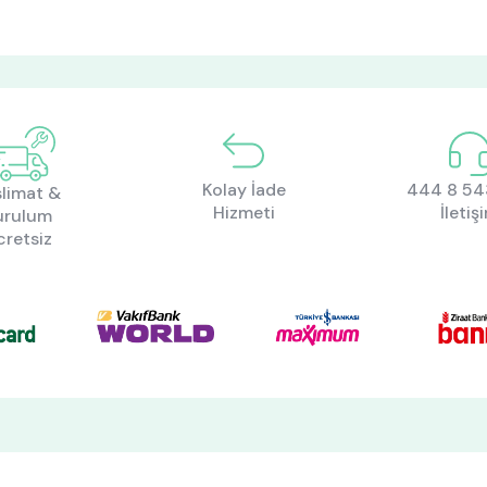
Kolay İade
444 8 543
limat &
Hizmeti
İletiş
urulum
cretsiz