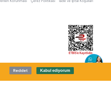
 Verilen Korunması
Çerez Politikası
İade ve İptal Koşulları
Reddet
Kabul ediyorum