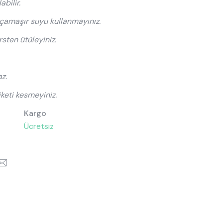
abilir.
sası
Ranzalar
e çamaşır suyu kullanmayınız.
Toddler Karyolalar
ten ütüleyiniz.
z.
keti kesmeyiniz.
Kargo
Ücretsiz
k
itter
Email