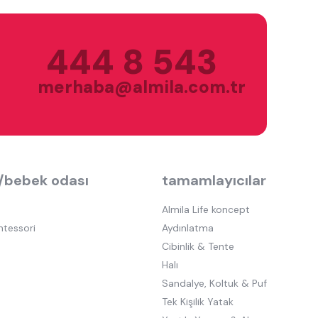
444 8 543
merhaba@almila.com.tr
/bebek odası
tamamlayıcılar
Almila Life koncept
ntessori
Aydınlatma
Cibinlik & Tente
Halı
Sandalye, Koltuk & Puf
Tek Kişilik Yatak