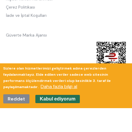
Çerez Politikası
İade ve İptal Koşulları
Güverte Marka Ajansı
Sizlere olan hizmetlerimizi geliştirmek adına çerezlerden
faydalanmaktayız. Elde edilen veriler sadece web sitesinin
performans ölçülendirmek verileri olup kesinlikle 3. taraf ile
Daha fazla bilgi al
paylaşılmamaktadır.
Reddet
Kabul ediyorum