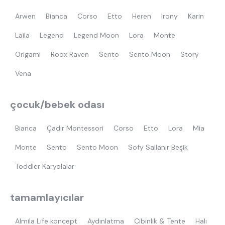
Arwen
Bianca
Corso
Etto
Heren
Irony
Karin
Laila
Legend
Legend Moon
Lora
Monte
Origami
Roox Raven
Sento
Sento Moon
Story
Vena
çocuk/bebek odası
Bianca
Çadır Montessori
Corso
Etto
Lora
Mia
Monte
Sento
Sento Moon
Sofy Sallanır Beşik
Toddler Karyolalar
tamamlayıcılar
Almila Life koncept
Aydınlatma
Cibinlik & Tente
Halı