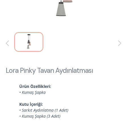
Hakkımızda
Kataloglar
Kurulum & Teslimat
İnsan Kaynakları
İş Ortaklığı
Öneriler
444 8 543
Lora Pinky Tavan Aydınlatması
Ürün Özellikleri:
• Kumaş Şapka
Kutu İçeriği:
• Sarkıt Aydınlatma (1 Adet)
• Kumaş Şapka (3 Adet)