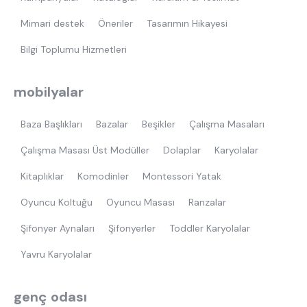
Mimari destek
Öneriler
Tasarımın Hikayesi
Bilgi Toplumu Hizmetleri
mobilyalar
Baza Başlıkları
Bazalar
Beşikler
Çalışma Masaları
Çalışma Masası Üst Modüller
Dolaplar
Karyolalar
Kitaplıklar
Komodinler
Montessori Yatak
Oyuncu Koltuğu
Oyuncu Masası
Ranzalar
Şifonyer Aynaları
Şifonyerler
Toddler Karyolalar
Yavru Karyolalar
genç odası