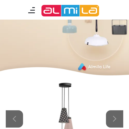
mobilyalar
genç odası
çocuk/bebek odası
akıllı mobilyalar
tamamlayıcılar
Almila Blog
Almila Kariyer
Almila Life Concept
Bilgi Toplumu Hizmetleri
Bize Ulaşın
En Yakın Almila