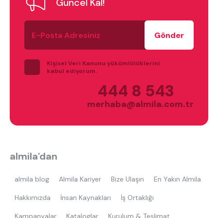
Güncel Kal!
tek kişilik yatak
gamer
monte
E-
beşik
toddler yatak
puf
Posta
Adresiniz
çocuk odası
oyuncu sandalyesi
Kişisel Veri Kanunu yükümlülüklerini
kabul ediyorum.
444 8 543
merhaba@almila.com.tr
almila'dan
almila blog
Almila Kariyer
Bize Ulaşın
En Yakın Almila
Hakkımızda
İnsan Kaynakları
İş Ortaklığı
Kampanyalar
Kataloglar
Kurulum & Teslimat