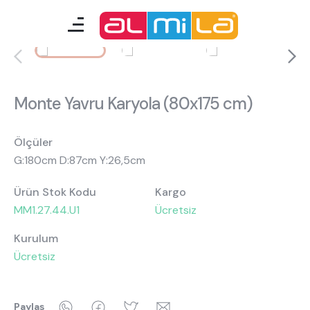
mobilyalar
genç odası
Monte Yavru Karyola (80x175 cm)
çocuk/bebek odası
akıllı mobilyalar
Ölçüler
G:180cm D:87cm Y:26,5cm
Ürün Stok Kodu
Kargo
tamamlayıcılar
MM1.27.44.U1
Ücretsiz
Kurulum
Almila Blog
Almila Kariyer
Ücretsiz
Almila Life Concept
Bilgi Toplumu Hizmetleri
Bize Ulaşın
En Yakın Almila
WhatsApp
Facebook
Twitter
Email
Paylaş