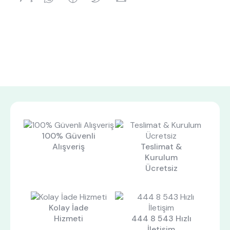
Hakkımızda
Kataloglar
Kurulum & Teslimat
İnsan Kaynakları
İş Ortaklığı
Öneriler
444 8 543
100% Güvenli
Alışveriş
Teslimat &
Kurulum
Ücretsiz
Kolay İade
Hizmeti
444 8 543 Hızlı
İletişim