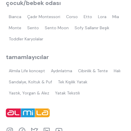
çocuk/bebek odası
Bianca
Çadır Montessori
Corso
Etto
Lora
Mia
Monte
Sento
Sento Moon
Sofy Sallanır Beşik
Toddler Karyolalar
tamamlayıcılar
Almila Life koncept
Aydınlatma
Cibinlik & Tente
Halı
Sandalye, Koltuk & Puf
Tek Kişilik Yatak
Yastık, Yorgan & Alez
Yatak Tekstili