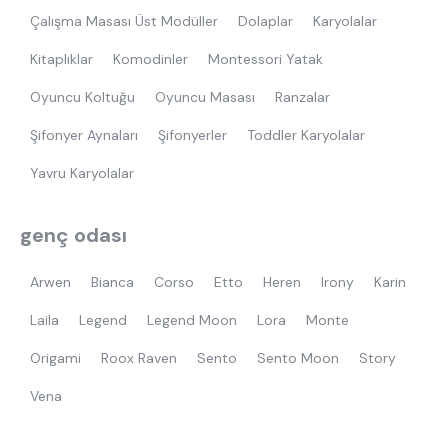
çocuk odası
oyuncu sandalyesi
Çalışma Masası Üst Modüller
Dolaplar
Karyolalar
Kitaplıklar
Komodinler
Montessori Yatak
Oyuncu Koltuğu
Oyuncu Masası
Ranzalar
Şifonyer Aynaları
Şifonyerler
Toddler Karyolalar
Yavru Karyolalar
genç odası
Arwen
Bianca
Corso
Etto
Heren
Irony
Karin
Laila
Legend
Legend Moon
Lora
Monte
Origami
Roox Raven
Sento
Sento Moon
Story
Vena