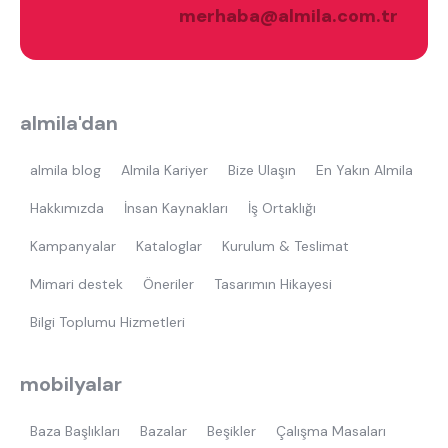
merhaba@almila.com.tr
almila'dan
ne aramıştınız?
almila blog
Almila Kariyer
Bize Ulaşın
En Yakın Almila
Hakkımızda
İnsan Kaynakları
İş Ortaklığı
Kampanyalar
Kataloglar
Kurulum & Teslimat
Mimari destek
Öneriler
Tasarımın Hikayesi
Bilgi Toplumu Hizmetleri
En çok ziyaret edilenler
tek kişilik yatak
gamer
monte
mobilyalar
beşik
toddler yatak
puf
Baza Başlıkları
Bazalar
Beşikler
Çalışma Masaları