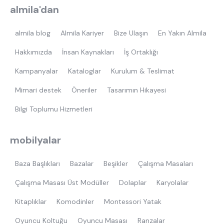
almila'dan
almila blog
Almila Kariyer
Bize Ulaşın
En Yakın Almila
Hakkımızda
İnsan Kaynakları
İş Ortaklığı
Kampanyalar
Kataloglar
Kurulum & Teslimat
Mimari destek
Öneriler
Tasarımın Hikayesi
Bilgi Toplumu Hizmetleri
mobilyalar
Baza Başlıkları
Bazalar
Beşikler
Çalışma Masaları
Çalışma Masası Üst Modüller
Dolaplar
Karyolalar
Kitaplıklar
Komodinler
Montessori Yatak
Oyuncu Koltuğu
Oyuncu Masası
Ranzalar