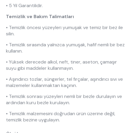
Hakkımızda
Kataloglar
• 5 Yıl Garantilidir.
Kurulum & Teslimat
İnsan Kaynakları
Temizlik ve Bakım Talimatları
İş Ortaklığı
Öneriler
• Temizlik öncesi yüzeyleri yumuşak ve temiz bir bez ile
silin.
• Temizlik sırasında yalnızca yumuşak, hafif nemli bir bez
444 8 543
kullanın.
• Yüksek derecede alkol, neft, tiner, aseton, çamaşır
suyu gibi maddeler kullanmayın.
• Aşındırıcı tozlar, süngerler, tel fırçalar, aşındırıcı sıvı ve
malzemeler kullanmaktan kaçının.
• Temizlik sonrası yüzeyleri nemli bir bezle durulayın ve
ardından kuru bezle kurulayın.
• Temizlik malzemesini doğrudan ürün üzerine değil,
temizlik bezine uygulayın.