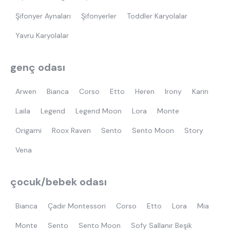
Şifonyer Aynaları
Şifonyerler
Toddler Karyolalar
Yavru Karyolalar
genç odası
Arwen
Bianca
Corso
Etto
Heren
Irony
Karin
Laila
Legend
Legend Moon
Lora
Monte
Origami
Roox Raven
Sento
Sento Moon
Story
Vena
çocuk/bebek odası
Bianca
Çadır Montessori
Corso
Etto
Lora
Mia
Monte
Sento
Sento Moon
Sofy Sallanır Beşik