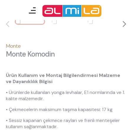
Monte
mobilyalar
genç odası
Monte
Monte Komodin
çocuk/bebek odası
akıllı mobilyalar
Ürün Kullanım ve Montaj Bilgilendirmesi Malzeme
ve Dayanıklılık Bilgisi
tamamlayıcılar
• Ürünlerde kullanılan yonga levhalar, E1 normlarında ve 1.
kalite malzemedir.
Almila Blog
Almila Kariyer
• Çekmecelerin maksimum taşıma kapasitesi: 17 kg
Almila Life Concept
Bilgi Toplumu Hizmetleri
• Sessiz kapanan çekmece rayları ve frenli menteşeler
Bize Ulaşın
En Yakın Almila
kullanım sağlanmaktadır.