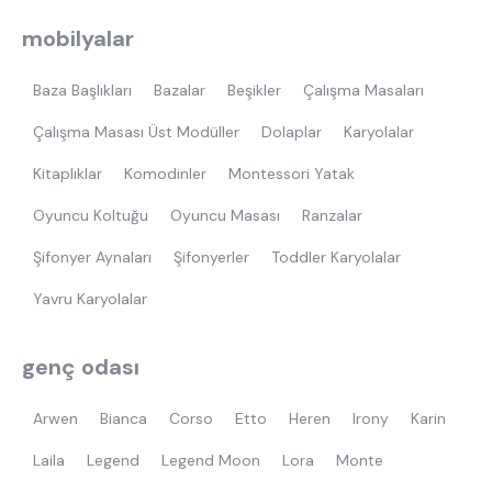
beşik
toddler yatak
puf
mobilyalar
çocuk odası
oyuncu sandalyesi
Baza Başlıkları
Bazalar
Beşikler
Çalışma Masaları
Çalışma Masası Üst Modüller
Dolaplar
Karyolalar
Kitaplıklar
Komodinler
Montessori Yatak
Oyuncu Koltuğu
Oyuncu Masası
Ranzalar
Şifonyer Aynaları
Şifonyerler
Toddler Karyolalar
Yavru Karyolalar
genç odası
Arwen
Bianca
Corso
Etto
Heren
Irony
Karin
Laila
Legend
Legend Moon
Lora
Monte