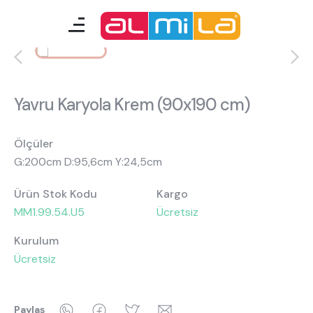
mobilyalar
genç odası
Yavru Karyola Krem (90x190 cm)
çocuk/bebek odası
akıllı mobilyalar
Ölçüler
G:200cm D:95,6cm Y:24,5cm
Ürün Stok Kodu
Kargo
tamamlayıcılar
MM1.99.54.U5
Ücretsiz
Kurulum
Almila Blog
Almila Kariyer
Ücretsiz
Almila Life Concept
Bilgi Toplumu Hizmetleri
Bize Ulaşın
En Yakın Almila
WhatsApp
Facebook
Twitter
Email
Paylaş