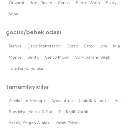
Origami
Roox Raven
Sento
Sento Moon
Story
Vena
çocuk/bebek odası
Bianca
Çadır Montessori
Corso
Etto
Lora
Mia
Monte
Sento
Sento Moon
Sofy Sallanır Beşik
Toddler Karyolalar
tamamlayıcılar
Almila Life koncept
Aydınlatma
Cibinlik & Tente
Halı
Sandalye, Koltuk & Puf
Tek Kişilik Yatak
Yastık, Yorgan & Alez
Yatak Tekstili