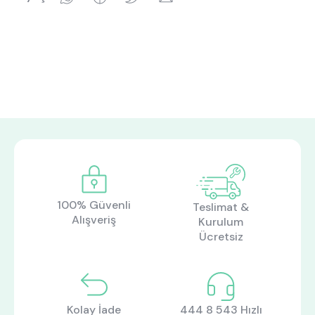
Hakkımızda
Kataloglar
Kurulum & Teslimat
İnsan Kaynakları
İş Ortaklığı
Öneriler
444 8 543
100% Güvenli
Teslimat &
Alışveriş
Kurulum
Ücretsiz
Kolay İade
444 8 543 Hızlı