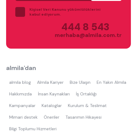
Kişisel Veri Kanunu yükümlülüklerini
kabul ediyorum.
444 8 543
merhaba@almila.com.tr
ne aramıştınız?
almila'dan
almila blog
Almila Kariyer
Bize Ulaşın
En Yakın Almila
Hakkımızda
İnsan Kaynakları
İş Ortaklığı
Kampanyalar
Kataloglar
Kurulum & Teslimat
En çok ziyaret edilenler
Mimari destek
Öneriler
Tasarımın Hikayesi
Bilgi Toplumu Hizmetleri
tek kişilik yatak
gamer
monte