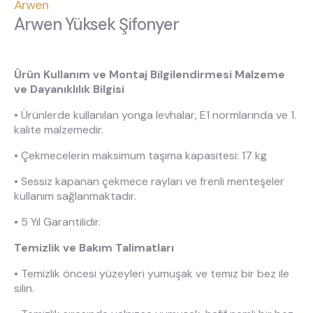
Hakkımızda
Kataloglar
Arwen
Arwen Yüksek Şifonyer
Kurulum & Teslimat
İnsan Kaynakları
İş Ortaklığı
Öneriler
Ürün Kullanım ve Montaj Bilgilendirmesi Malzeme
ve Dayanıklılık Bilgisi
444 8 543
• Ürünlerde kullanılan yonga levhalar, E1 normlarında ve 1.
kalite malzemedir.
• Çekmecelerin maksimum taşıma kapasitesi: 17 kg
• Sessiz kapanan çekmece rayları ve frenli menteşeler
kullanım sağlanmaktadır.
• 5 Yıl Garantilidir.
Temizlik ve Bakım Talimatları
• Temizlik öncesi yüzeyleri yumuşak ve temiz bir bez ile
silin.