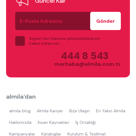
Güncel Kal!
tek kişilik yatak
gamer
monte
E-
beşik
toddler yatak
puf
Posta
Adresiniz
çocuk odası
oyuncu sandalyesi
Kişisel Veri Kanunu yükümlülüklerini
kabul ediyorum.
444 8 543
merhaba@almila.com.tr
almila'dan
almila blog
Almila Kariyer
Bize Ulaşın
En Yakın Almila
Hakkımızda
İnsan Kaynakları
İş Ortaklığı
Kampanyalar
Kataloglar
Kurulum & Teslimat