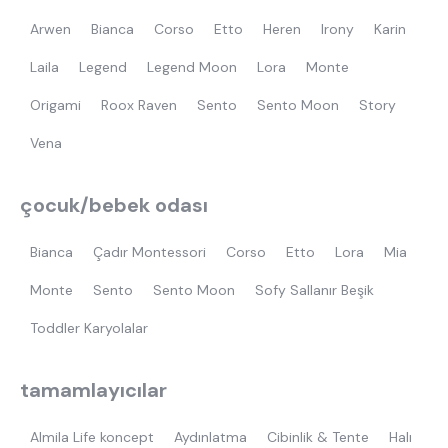
Arwen
Bianca
Corso
Etto
Heren
Irony
Karin
Laila
Legend
Legend Moon
Lora
Monte
Origami
Roox Raven
Sento
Sento Moon
Story
Vena
çocuk/bebek odası
Bianca
Çadır Montessori
Corso
Etto
Lora
Mia
Monte
Sento
Sento Moon
Sofy Sallanır Beşik
Toddler Karyolalar
tamamlayıcılar
Almila Life koncept
Aydınlatma
Cibinlik & Tente
Halı