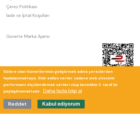
Çerez Politikası
İade ve İptal Koşulları
Güverte Marka Ajansı
Sizlere olan hizmetlerimizi geliştirmek adına çerezlerden
faydalanmaktayız. Elde edilen veriler sadece web sitesinin
performans ölçülendirmek verileri olup kesinlikle 3. taraf ile
Daha fazla bilgi al
paylaşılmamaktadır.
Reddet
Kabul ediyorum