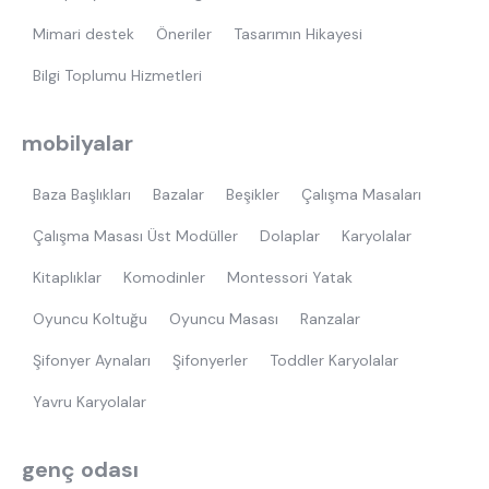
Mimari destek
Öneriler
Tasarımın Hikayesi
Bilgi Toplumu Hizmetleri
mobilyalar
Baza Başlıkları
Bazalar
Beşikler
Çalışma Masaları
Çalışma Masası Üst Modüller
Dolaplar
Karyolalar
Kitaplıklar
Komodinler
Montessori Yatak
Oyuncu Koltuğu
Oyuncu Masası
Ranzalar
Şifonyer Aynaları
Şifonyerler
Toddler Karyolalar
Yavru Karyolalar
genç odası