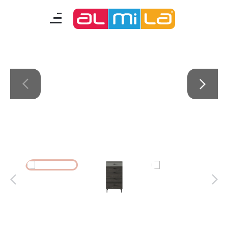
Arwen
mobilyalar
genç odası
çocuk/bebek odası
akıllı mobilyalar
tamamlayıcılar
Almila Blog
Almila Kariyer
Almila Life Concept
Bilgi Toplumu Hizmetleri
Bize Ulaşın
En Yakın Almila