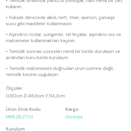
• Temizlik sırasında yalnızca yumuşak, hafif nemli bir bez
kullanın.
• Yüksek derecede alkol, neft, tiner, aseton, çamaşır
suyu gibi maddeler kullanmayın.
• Aşındırıcı tozlar, süngerler, tel fırçalar, aşındırıcı sıvı ve
malzemeler kullanmaktan kaçının.
• Temizlik sonrası yüzeyleri nemli bir bezle durulayın ve
ardından kuru bezle kurulayın.
• Temizlik malzemesini doğrudan ürün üzerine değil,
temizlik bezine uygulayın.
Ölçüler
G:60cm D:46,8cm Y:114,3cm
Ürün Stok Kodu
Kargo
MM1.39.27.U1
Ücretsiz
Kurulum