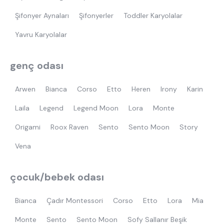
Şifonyer Aynaları
Şifonyerler
Toddler Karyolalar
Yavru Karyolalar
genç odası
Arwen
Bianca
Corso
Etto
Heren
Irony
Karin
Laila
Legend
Legend Moon
Lora
Monte
Origami
Roox Raven
Sento
Sento Moon
Story
Vena
çocuk/bebek odası
Bianca
Çadır Montessori
Corso
Etto
Lora
Mia
Monte
Sento
Sento Moon
Sofy Sallanır Beşik