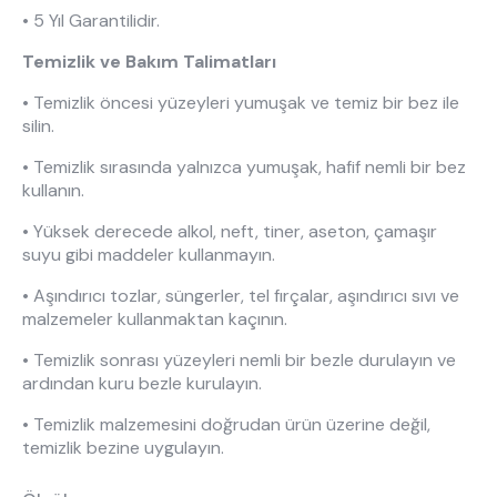
Hakkımızda
Kataloglar
• 5 Yıl Garantilidir.
Kurulum & Teslimat
İnsan Kaynakları
Temizlik ve Bakım Talimatları
İş Ortaklığı
Öneriler
• Temizlik öncesi yüzeyleri yumuşak ve temiz bir bez ile
silin.
• Temizlik sırasında yalnızca yumuşak, hafif nemli bir bez
444 8 543
kullanın.
• Yüksek derecede alkol, neft, tiner, aseton, çamaşır
suyu gibi maddeler kullanmayın.
• Aşındırıcı tozlar, süngerler, tel fırçalar, aşındırıcı sıvı ve
malzemeler kullanmaktan kaçının.
• Temizlik sonrası yüzeyleri nemli bir bezle durulayın ve
ardından kuru bezle kurulayın.
• Temizlik malzemesini doğrudan ürün üzerine değil,
temizlik bezine uygulayın.