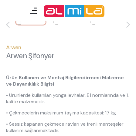
Arwen
mobilyalar
genç odası
Arwen
Arwen Şifonyer
çocuk/bebek odası
akıllı mobilyalar
Ürün Kullanım ve Montaj Bilgilendirmesi Malzeme
ve Dayanıklılık Bilgisi
tamamlayıcılar
• Ürünlerde kullanılan yonga levhalar, E1 normlarında ve 1.
kalite malzemedir.
Almila Blog
Almila Kariyer
• Çekmecelerin maksimum taşıma kapasitesi: 17 kg
Almila Life Concept
Bilgi Toplumu Hizmetleri
• Sessiz kapanan çekmece rayları ve frenli menteşeler
Bize Ulaşın
En Yakın Almila
kullanım sağlanmaktadır.