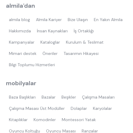
almila'dan
almila blog
Almila Kariyer
Bize Ulaşın
En Yakın Almila
Hakkımızda
İnsan Kaynakları
İş Ortaklığı
Kampanyalar
Kataloglar
Kurulum & Teslimat
Mimari destek
Öneriler
Tasarımın Hikayesi
Bilgi Toplumu Hizmetleri
mobilyalar
Baza Başlıkları
Bazalar
Beşikler
Çalışma Masaları
Çalışma Masası Üst Modüller
Dolaplar
Karyolalar
Kitaplıklar
Komodinler
Montessori Yatak
Oyuncu Koltuğu
Oyuncu Masası
Ranzalar