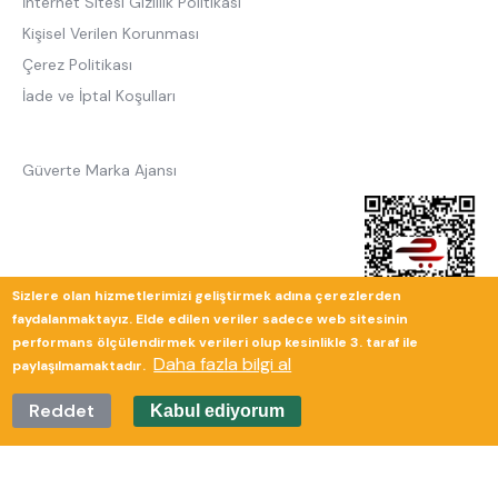
İnternet Sitesi Gizlilik Politikası
Kişisel Verilen Korunması
Çerez Politikası
İade ve İptal Koşulları
Güverte Marka Ajansı
Sizlere olan hizmetlerimizi geliştirmek adına çerezlerden
faydalanmaktayız. Elde edilen veriler sadece web sitesinin
performans ölçülendirmek verileri olup kesinlikle 3. taraf ile
Daha fazla bilgi al
paylaşılmamaktadır.
Reddet
Kabul ediyorum