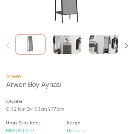
Hakkımızda
Kataloglar
Kurulum & Teslimat
İnsan Kaynakları
İş Ortaklığı
Öneriler
444 8 543
Arwen
Arwen Boy Aynası
Ölçüler
G:42,1cm D:43,3cm Y:171cm
Ürün Stok Kodu
Kargo
MM1.39.52.U1
Ücretsiz