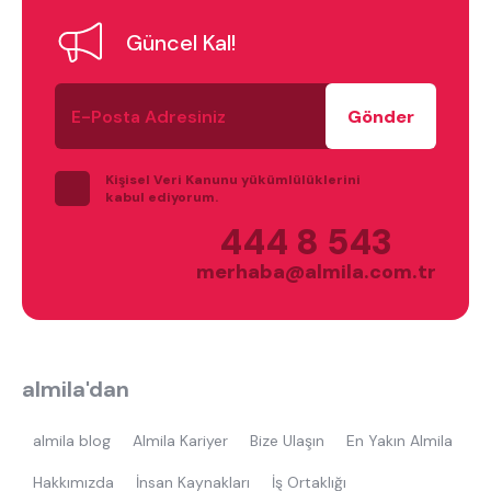
Güncel Kal!
ne aramıştınız?
E-
Posta
Adresiniz
Kişisel Veri Kanunu yükümlülüklerini
kabul ediyorum.
444 8 543
En çok ziyaret edilenler
merhaba@almila.com.tr
tek kişilik yatak
gamer
monte
beşik
toddler yatak
puf
çocuk odası
oyuncu sandalyesi
almila'dan
almila blog
Almila Kariyer
Bize Ulaşın
En Yakın Almila
Hakkımızda
İnsan Kaynakları
İş Ortaklığı