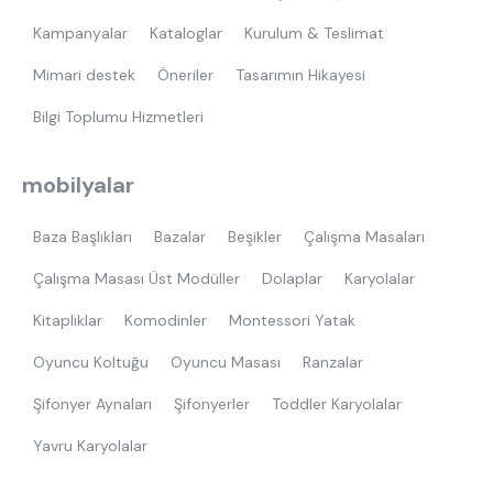
Kampanyalar
Kataloglar
Kurulum & Teslimat
Mimari destek
Öneriler
Tasarımın Hikayesi
Bilgi Toplumu Hizmetleri
mobilyalar
Baza Başlıkları
Bazalar
Beşikler
Çalışma Masaları
Çalışma Masası Üst Modüller
Dolaplar
Karyolalar
Kitaplıklar
Komodinler
Montessori Yatak
Oyuncu Koltuğu
Oyuncu Masası
Ranzalar
Şifonyer Aynaları
Şifonyerler
Toddler Karyolalar
Yavru Karyolalar