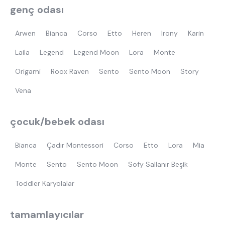
genç odası
Arwen
Bianca
Corso
Etto
Heren
Irony
Karin
Laila
Legend
Legend Moon
Lora
Monte
Origami
Roox Raven
Sento
Sento Moon
Story
Vena
çocuk/bebek odası
Bianca
Çadır Montessori
Corso
Etto
Lora
Mia
Monte
Sento
Sento Moon
Sofy Sallanır Beşik
Toddler Karyolalar
tamamlayıcılar