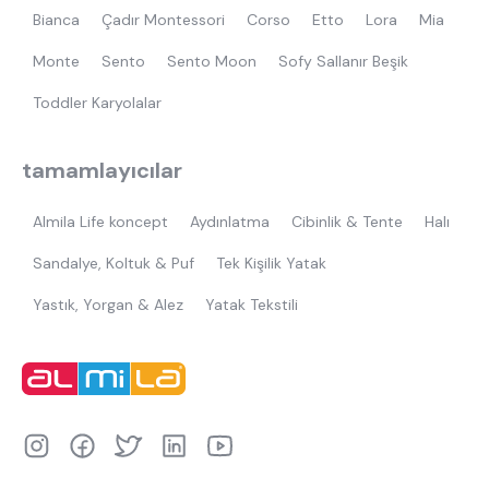
Bianca
Çadır Montessori
Corso
Etto
Lora
Mia
Monte
Sento
Sento Moon
Sofy Sallanır Beşik
Toddler Karyolalar
tamamlayıcılar
Almila Life koncept
Aydınlatma
Cibinlik & Tente
Halı
Sandalye, Koltuk & Puf
Tek Kişilik Yatak
Yastık, Yorgan & Alez
Yatak Tekstili