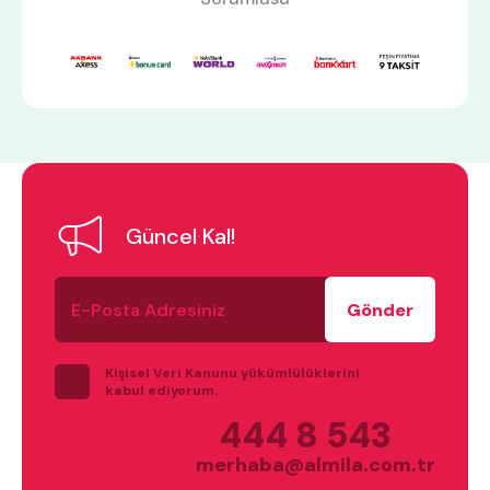
En çok ziyaret edilenler
tek kişilik yatak
gamer
monte
beşik
toddler yatak
puf
çocuk odası
oyuncu sandalyesi
Güncel Kal!
E-
Posta
Adresiniz
Kişisel Veri Kanunu yükümlülüklerini
kabul ediyorum.
444 8 543
merhaba@almila.com.tr