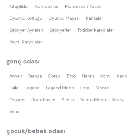
Kitaplıklar
Komodinler
Montessori Yatak
Oyuncu Koltuğu
Oyuncu Masası
Ranzalar
Şifonyer Aynaları
Şifonyerler
Toddler Karyolalar
Yavru Karyolalar
genç odası
Arwen
Bianca
Corso
Etto
Heren
Irony
Karin
Laila
Legend
Legend Moon
Lora
Monte
Origami
Roox Raven
Sento
Sento Moon
Story
Vena
çocuk/bebek odası