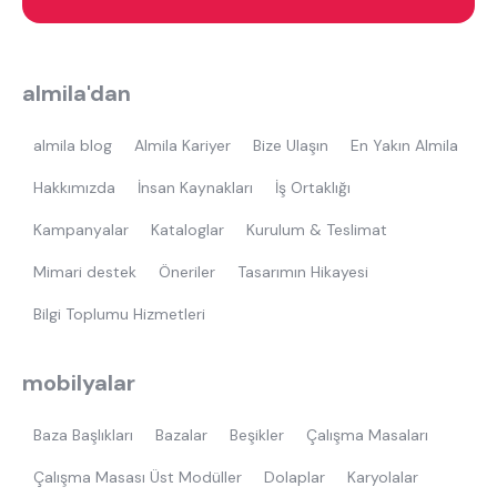
almila'dan
almila blog
Almila Kariyer
Bize Ulaşın
En Yakın Almila
Hakkımızda
İnsan Kaynakları
İş Ortaklığı
Kampanyalar
Kataloglar
Kurulum & Teslimat
Mimari destek
Öneriler
Tasarımın Hikayesi
Bilgi Toplumu Hizmetleri
mobilyalar
Baza Başlıkları
Bazalar
Beşikler
Çalışma Masaları
Çalışma Masası Üst Modüller
Dolaplar
Karyolalar