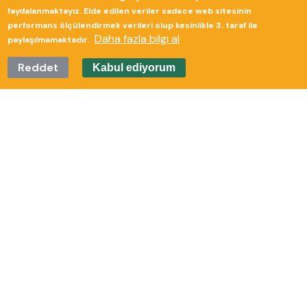
faydalanmaktayız. Elde edilen veriler sadece web sitesinin
performans ölçülendirmek verileri olup kesinlikle 3. taraf ile
Daha fazla bilgi al
paylaşılmamaktadır.
Reddet
Kabul ediyorum