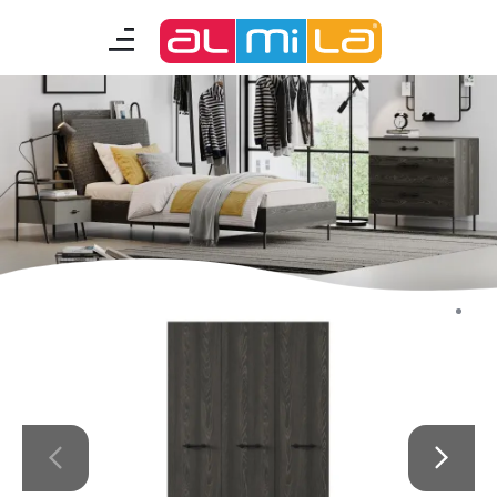
mobilyalar
genç odası
çocuk/bebek odası
akıllı mobilyalar
tamamlayıcılar
Almila Blog
Almila Kariyer
Almila Life Concept
Bilgi Toplumu Hizmetleri
Bize Ulaşın
En Yakın Almila