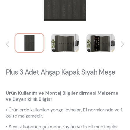
Hakkımızda
Kataloglar
Kurulum & Teslimat
İnsan Kaynakları
İş Ortaklığı
Öneriler
444 8 543
Plus 3 Adet Ahşap Kapak Siyah Meşe
Ürün Kullanım ve Montaj Bilgilendirmesi Malzeme
ve Dayanıklılık Bilgisi
• Ürünlerde kullanılan yonga levhalar, E1 normlarında ve 1.
kalite malzemedir.
• Sessiz kapanan çekmece rayları ve frenli menteşeler