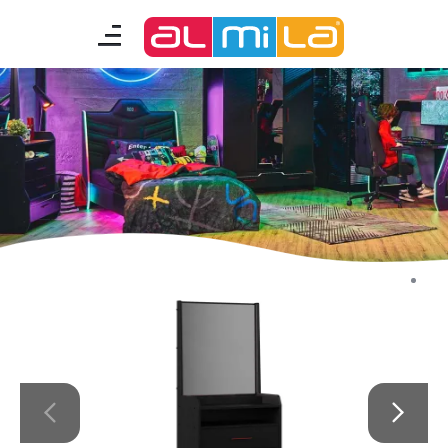
mobilyalar
genç odası
çocuk/bebek odası
akıllı mobilyalar
tamamlayıcılar
Almila Blog
Almila Kariyer
Almila Life Concept
Bilgi Toplumu Hizmetleri
Bize Ulaşın
En Yakın Almila