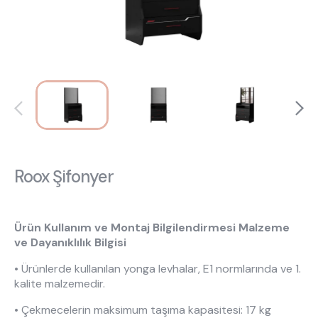
Hakkımızda
Kataloglar
Kurulum & Teslimat
İnsan Kaynakları
İş Ortaklığı
Öneriler
444 8 543
Roox Şifonyer
Ürün Kullanım ve Montaj Bilgilendirmesi Malzeme
ve Dayanıklılık Bilgisi
• Ürünlerde kullanılan yonga levhalar, E1 normlarında ve 1.
kalite malzemedir.
• Çekmecelerin maksimum taşıma kapasitesi: 17 kg