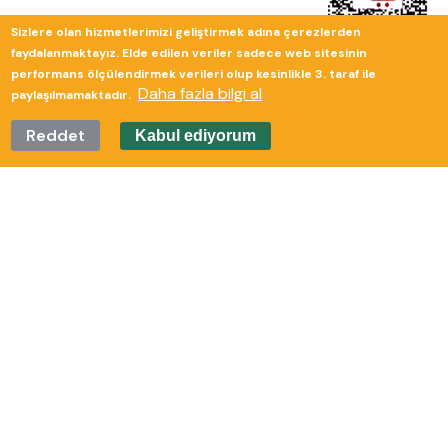
Sizlere olan hizmetlerimizi geliştirmek adına çerezlerden
faydalanmaktayız. Elde edilen veriler sadece web sitesinin
performans ölçülendirmek verileri olup kesinlikle 3. taraf ile
Daha fazla bilgi al
paylaşılmamaktadır.
Reddet
Kabul ediyorum