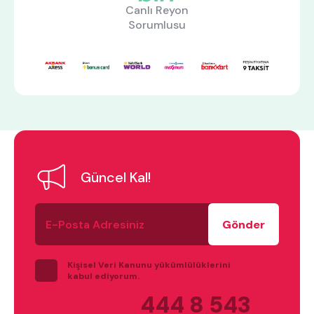
Canlı Reyon
Sorumlusu
En çok ziyaret edilenler
tek kişilik yatak
gamer
monte
beşik
toddler yatak
puf
çocuk odası
oyuncu sandalyesi
Güncel Kal!
E-
Posta
Adresiniz
Kişisel Veri Kanunu yükümlülüklerini
kabul ediyorum.
444 8 543