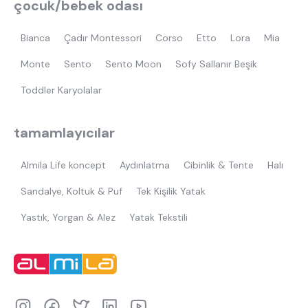
çocuk/bebek odası
Bianca
Çadır Montessori
Corso
Etto
Lora
Mia
Monte
Sento
Sento Moon
Sofy Sallanır Beşik
Toddler Karyolalar
tamamlayıcılar
Almila Life koncept
Aydınlatma
Cibinlik & Tente
Halı
Sandalye, Koltuk & Puf
Tek Kişilik Yatak
Yastık, Yorgan & Alez
Yatak Tekstili