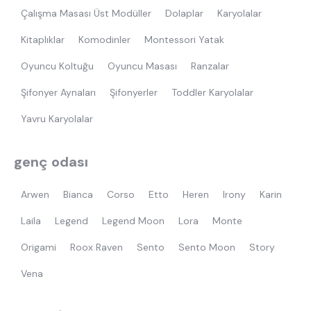
Çalışma Masası Üst Modüller
Dolaplar
Karyolalar
Kitaplıklar
Komodinler
Montessori Yatak
Oyuncu Koltuğu
Oyuncu Masası
Ranzalar
Şifonyer Aynaları
Şifonyerler
Toddler Karyolalar
Yavru Karyolalar
genç odası
Arwen
Bianca
Corso
Etto
Heren
Irony
Karin
Laila
Legend
Legend Moon
Lora
Monte
Origami
Roox Raven
Sento
Sento Moon
Story
Vena