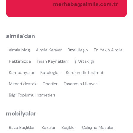
merhaba@almila.com.tr
almila'dan
almila blog
Almila Kariyer
Bize Ulaşın
En Yakın Almila
Hakkımızda
İnsan Kaynakları
İş Ortaklığı
Kampanyalar
Kataloglar
Kurulum & Teslimat
Mimari destek
Öneriler
Tasarımın Hikayesi
Bilgi Toplumu Hizmetleri
mobilyalar
Baza Başlıkları
Bazalar
Beşikler
Çalışma Masaları