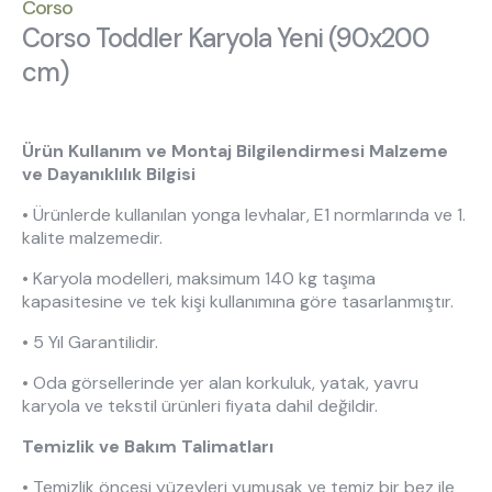
Hakkımızda
Kataloglar
Corso
Corso Toddler Karyola Yeni (90x200
Kurulum & Teslimat
İnsan Kaynakları
cm)
İş Ortaklığı
Öneriler
Ürün Kullanım ve Montaj Bilgilendirmesi Malzeme
444 8 543
ve Dayanıklılık Bilgisi
• Ürünlerde kullanılan yonga levhalar, E1 normlarında ve 1.
kalite malzemedir.
• Karyola modelleri, maksimum 140 kg taşıma
kapasitesine ve tek kişi kullanımına göre tasarlanmıştır.
• 5 Yıl Garantilidir.
• Oda görsellerinde yer alan korkuluk, yatak, yavru
karyola ve tekstil ürünleri fiyata dahil değildir.
Temizlik ve Bakım Talimatları
• Temizlik öncesi yüzeyleri yumuşak ve temiz bir bez ile