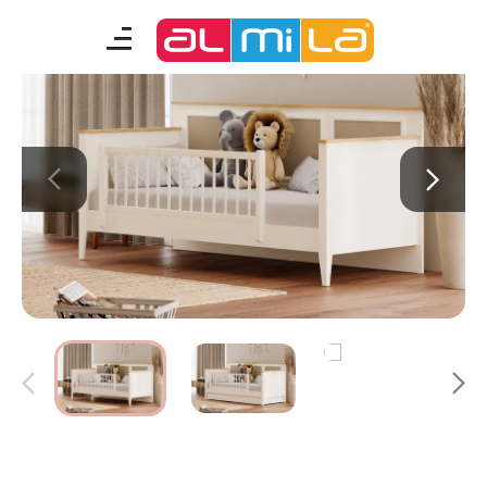
Corso
mobilyalar
genç odası
çocuk/bebek odası
akıllı mobilyalar
tamamlayıcılar
Almila Blog
Almila Kariyer
Almila Life Concept
Bilgi Toplumu Hizmetleri
Bize Ulaşın
En Yakın Almila