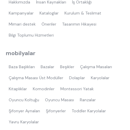
Hakkımızda
İnsan Kaynakları
İş Ortaklığı
Kampanyalar
Kataloglar
Kurulum & Teslimat
Mimari destek
Öneriler
Tasarımın Hikayesi
Bilgi Toplumu Hizmetleri
mobilyalar
Baza Başlıkları
Bazalar
Beşikler
Çalışma Masaları
Çalışma Masası Üst Modüller
Dolaplar
Karyolalar
Kitaplıklar
Komodinler
Montessori Yatak
Oyuncu Koltuğu
Oyuncu Masası
Ranzalar
Şifonyer Aynaları
Şifonyerler
Toddler Karyolalar
Yavru Karyolalar