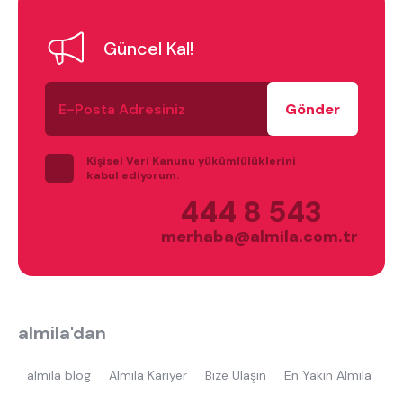
En çok ziyaret edilenler
Güncel Kal!
tek kişilik yatak
gamer
monte
beşik
toddler yatak
puf
E-
Posta
çocuk odası
oyuncu sandalyesi
Adresiniz
Kişisel Veri Kanunu yükümlülüklerini
kabul ediyorum.
444 8 543
merhaba@almila.com.tr
almila'dan
almila blog
Almila Kariyer
Bize Ulaşın
En Yakın Almila