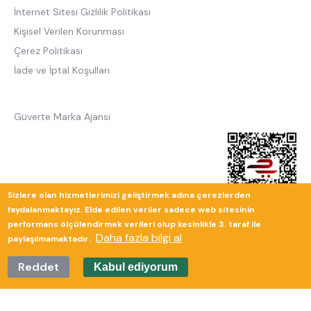
İnternet Sitesi Gizlilik Politikası
Kişisel Verilen Korunması
Çerez Politikası
İade ve İptal Koşulları
Güverte Marka Ajansı
Sizlere olan hizmetlerimizi geliştirmek adına çerezlerden
faydalanmaktayız. Elde edilen veriler sadece web sitesinin
performans ölçülendirmek verileri olup kesinlikle 3. taraf ile
Daha fazla bilgi al
paylaşılmamaktadır.
Reddet
Kabul ediyorum