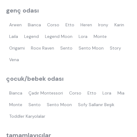
genç odası
Arwen
Bianca
Corso
Etto
Heren
Irony
Karin
Laila
Legend
Legend Moon
Lora
Monte
Origami
Roox Raven
Sento
Sento Moon
Story
Vena
çocuk/bebek odası
Bianca
Çadır Montessori
Corso
Etto
Lora
Mia
Monte
Sento
Sento Moon
Sofy Sallanır Beşik
Toddler Karyolalar
tamamlayıcılar