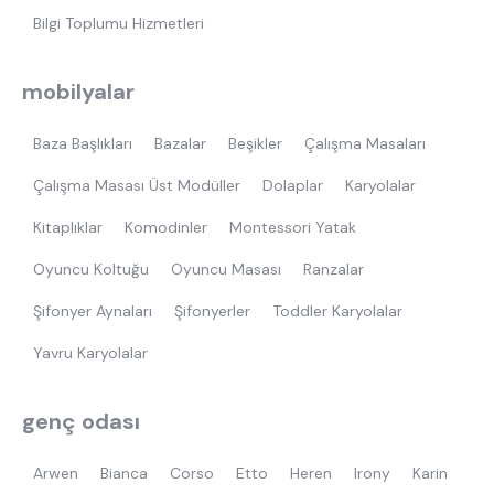
Bilgi Toplumu Hizmetleri
mobilyalar
Baza Başlıkları
Bazalar
Beşikler
Çalışma Masaları
Çalışma Masası Üst Modüller
Dolaplar
Karyolalar
Kitaplıklar
Komodinler
Montessori Yatak
Oyuncu Koltuğu
Oyuncu Masası
Ranzalar
Şifonyer Aynaları
Şifonyerler
Toddler Karyolalar
Yavru Karyolalar
genç odası
Arwen
Bianca
Corso
Etto
Heren
Irony
Karin