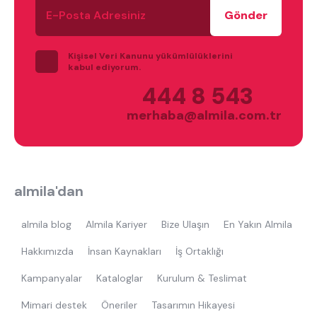
E-
ne aramıştınız?
Posta
Adresiniz
Kişisel Veri Kanunu yükümlülüklerini
kabul ediyorum.
444 8 543
merhaba@almila.com.tr
En çok ziyaret edilenler
tek kişilik yatak
gamer
monte
beşik
toddler yatak
puf
almila'dan
çocuk odası
oyuncu sandalyesi
almila blog
Almila Kariyer
Bize Ulaşın
En Yakın Almila
Hakkımızda
İnsan Kaynakları
İş Ortaklığı
Kampanyalar
Kataloglar
Kurulum & Teslimat
Mimari destek
Öneriler
Tasarımın Hikayesi