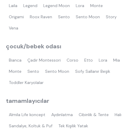
Laila
Legend
Legend Moon
Lora
Monte
Origami
Roox Raven
Sento
Sento Moon
Story
Vena
çocuk/bebek odası
Bianca
Çadır Montessori
Corso
Etto
Lora
Mia
Monte
Sento
Sento Moon
Sofy Sallanır Beşik
Toddler Karyolalar
tamamlayıcılar
Almila Life koncept
Aydınlatma
Cibinlik & Tente
Halı
Sandalye, Koltuk & Puf
Tek Kişilik Yatak