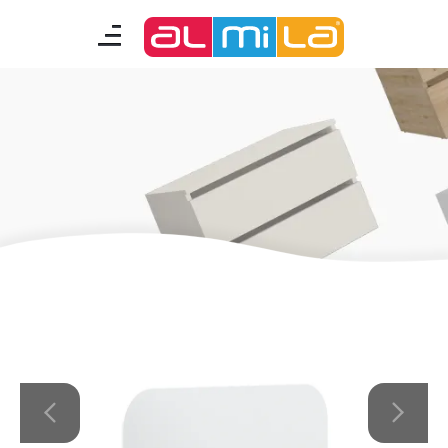
mobilyalar
genç odası
çocuk/bebek odası
akıllı mobilyalar
tamamlayıcılar
Almila Blog
Almila Kariyer
Almila Life Concept
Bilgi Toplumu Hizmetleri
Bize Ulaşın
En Yakın Almila