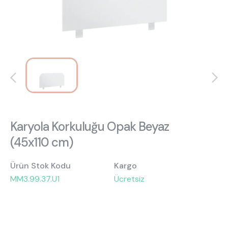
Hakkımızda
Kataloglar
Kurulum & Teslimat
İnsan Kaynakları
İş Ortaklığı
Öneriler
444 8 543
Karyola Korkuluğu Opak Beyaz
(45x110 cm)
Ürün Stok Kodu
Kargo
MM3.99.37.U1
Ücretsiz