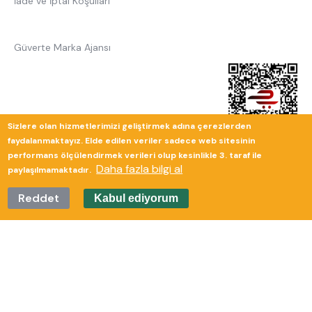
İade ve İptal Koşulları
Güverte Marka Ajansı
Sizlere olan hizmetlerimizi geliştirmek adına çerezlerden
faydalanmaktayız. Elde edilen veriler sadece web sitesinin
performans ölçülendirmek verileri olup kesinlikle 3. taraf ile
Daha fazla bilgi al
paylaşılmamaktadır.
Reddet
Kabul ediyorum