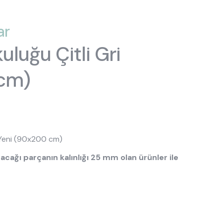
sası
Ranzalar
ar
Toddler Karyolalar
uluğu Çitli Gri
 cm)
 Yeni (90x200 cm)
cağı parçanın kalınlığı 25 mm olan ürünler ile