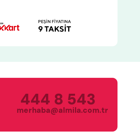
444 8 543
merhaba@almila.com.tr