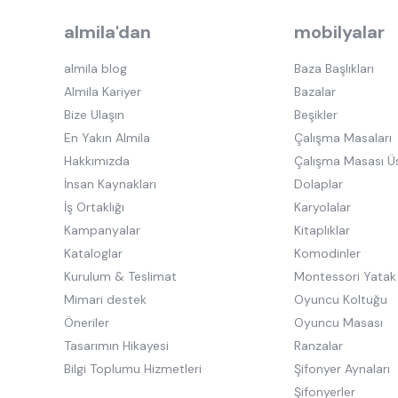
almila'dan
mobilyalar
almila blog
Baza Başlıkları
Almila Kariyer
Bazalar
Bize Ulaşın
Beşikler
En Yakın Almila
Çalışma Masaları
Hakkımızda
Çalışma Masası Ü
İnsan Kaynakları
Dolaplar
İş Ortaklığı
Karyolalar
Kampanyalar
Kitaplıklar
Kataloglar
Komodinler
Kurulum & Teslimat
Montessori Yatak
Mimari destek
Oyuncu Koltuğu
Öneriler
Oyuncu Masası
Tasarımın Hikayesi
Ranzalar
Bilgi Toplumu Hizmetleri
Şifonyer Aynaları
Şifonyerler