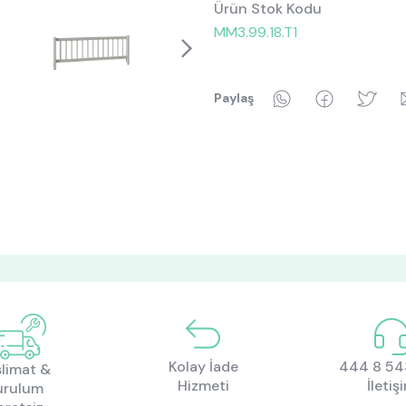
Ürün Stok Kodu
MM3.99.18.T1
WhatsApp
Faceboo
Tw
Paylaş
Kolay İade
444 8 543
limat &
Hizmeti
İletiş
urulum