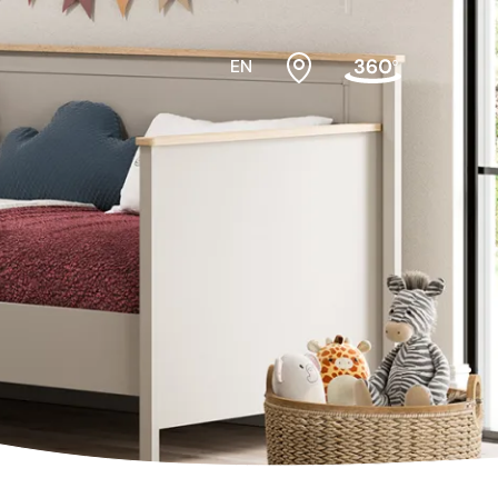
EN
bek odası
Beşikler
sası Üst
Dolaplar
Karyolalar
Montessori Yatak