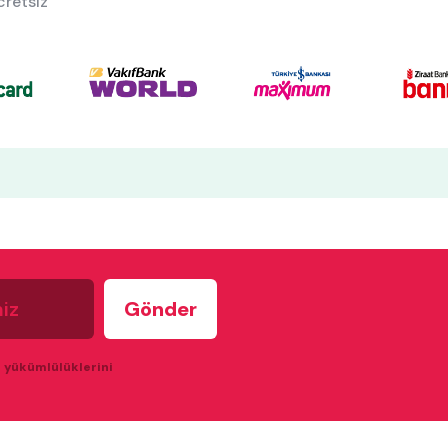
cretsiz
u yükümlülüklerini