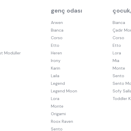
genç odası
çocuk
Arwen
Bianca
Bianca
Çadır Mo
Corso
Corso
Etto
Etto
st Modüller
Heren
Lora
Irony
Mia
Karin
Monte
Laila
Sento
Legend
Sento M
Legend Moon
Sofy Salla
Lora
Toddler K
Monte
Origami
Roox Raven
Sento