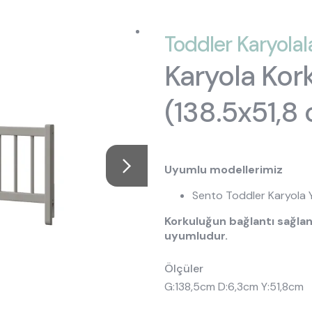
ptions
kın Almila
Origami
Öneriler
Oyuncu Koltuğu
Oyuncu Ma
Toddler Karyolal
 Ranza
ye, Koltuk & Puf
ımızda
Roox Raven
Tasarımın Hikayesi
Şifonyer Aynaları
Şifonyerler
Karyola Kork
ilik Yatak
 Kaynakları
Sento
Bilgi Toplumu Hizmetleri
Yavru Karyolalar
(138.5x51,8
, Yorgan & Alez
aklığı
Sento Moon
ekstili
anyalar
Story
d
 Moon
Vena
Uyumlu modellerimiz
Sento Toddler Karyola
Korkuluğun bağlantı sağlana
uyumludur.
Ölçüler
G:138,5cm D:6,3cm Y:51,8cm