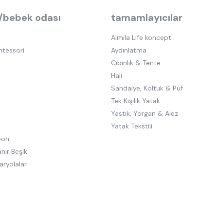
/bebek odası
tamamlayıcılar
Almila Life koncept
ntessori
Aydınlatma
Cibinlik & Tente
Halı
Sandalye, Koltuk & Puf
Tek Kişilik Yatak
Yastık, Yorgan & Alez
Yatak Tekstili
oon
nır Beşik
aryolalar