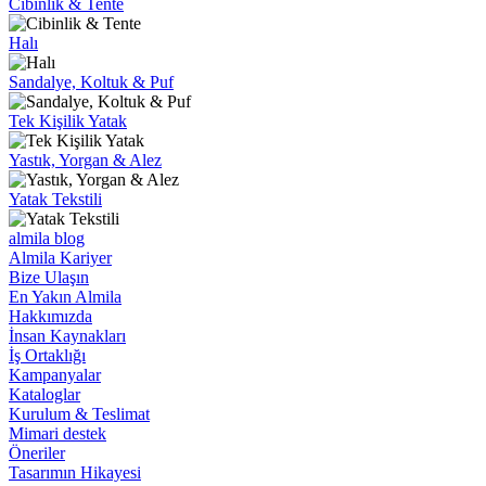
Cibinlik & Tente
Halı
Sandalye, Koltuk & Puf
Tek Kişilik Yatak
Yastık, Yorgan & Alez
Yatak Tekstili
almila blog
Almila Kariyer
Bize Ulaşın
En Yakın Almila
Hakkımızda
İnsan Kaynakları
İş Ortaklığı
Kampanyalar
Kataloglar
Kurulum & Teslimat
Mimari destek
Öneriler
Tasarımın Hikayesi