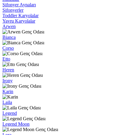
Şifonyer Aynaları
Şifonyerler
Toddler Karyolalar
Yavru Karyolalar
Arwen
Bianca
Corso
Etto
Heren
Irony
Karin
Laila
Legend
Legend Moon
Lora