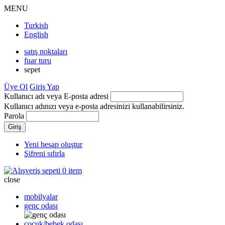
MENU
Turkish
English
satış noktaları
fuar turu
sepet
Üye Ol
Giriş Yap
Kullanıcı adı veya E-posta adresi
Kullanıcı adınızı veya e-posta adresinizi kullanabilirsiniz.
Parola
Yeni hesap oluştur
Şifreni sıfırla
0 item
close
mobilyalar
genç odası
çocuk/bebek odası