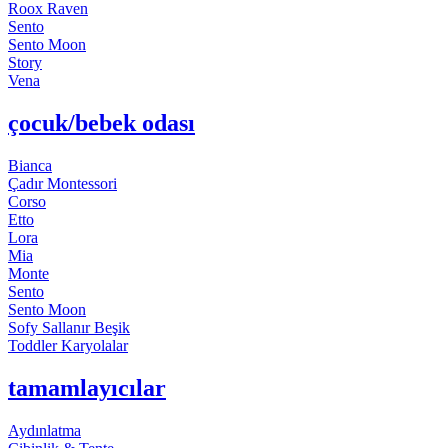
Roox Raven
Sento
Sento Moon
Story
Vena
çocuk/bebek odası
Bianca
Çadır Montessori
Corso
Etto
Lora
Mia
Monte
Sento
Sento Moon
Sofy Sallanır Beşik
Toddler Karyolalar
tamamlayıcılar
Aydınlatma