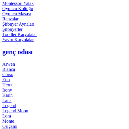
Montessori Yatak
Oyuncu Koltuğu
Oyuncu Masası
Ranzalar
Şifonyer Aynaları
Şifonyerler
Toddler Karyolalar
Yavru Karyolalar
genç odası
Arwen
Bianca
Corso
Etto
Heren
Irony
Karin
Laila
Legend
Legend Moon
Lora
Monte
Origami