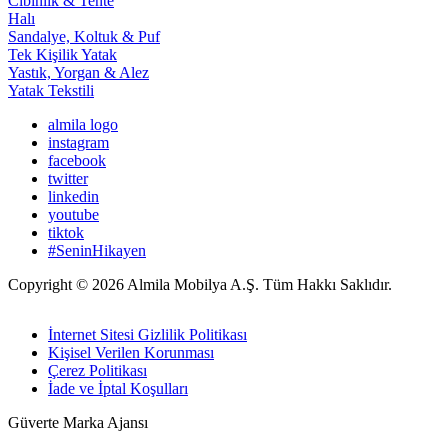
Cibinlik & Tente
Halı
Sandalye, Koltuk & Puf
Tek Kişilik Yatak
Yastık, Yorgan & Alez
Yatak Tekstili
almila logo
instagram
facebook
twitter
linkedin
youtube
tiktok
#SeninHikayen
Copyright © 2026 Almila Mobilya A.Ş. Tüm Hakkı Saklıdır.
İnternet Sitesi Gizlilik Politikası
Kişisel Verilen Korunması
Çerez Politikası
İade ve İptal Koşulları
Güverte Marka Ajansı