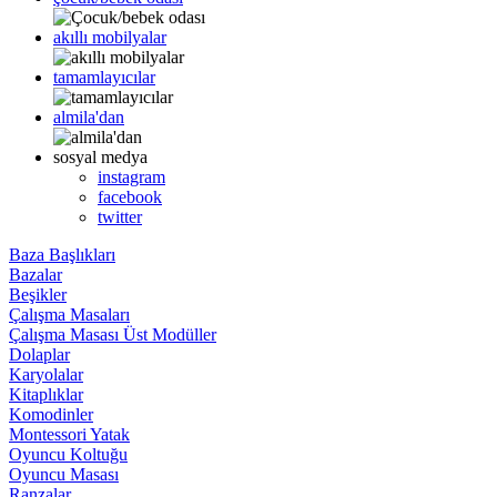
akıllı mobilyalar
tamamlayıcılar
almila'dan
sosyal medya
instagram
facebook
twitter
Baza Başlıkları
Bazalar
Beşikler
Çalışma Masaları
Çalışma Masası Üst Modüller
Dolaplar
Karyolalar
Kitaplıklar
Komodinler
Montessori Yatak
Oyuncu Koltuğu
Oyuncu Masası
Ranzalar