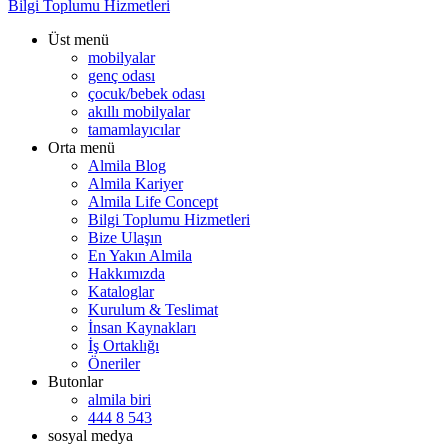
Bilgi Toplumu Hizmetleri
Üst menü
mobilyalar
genç odası
çocuk/bebek odası
akıllı mobilyalar
tamamlayıcılar
Orta menü
Almila Blog
Almila Kariyer
Almila Life Concept
Bilgi Toplumu Hizmetleri
Bize Ulaşın
En Yakın Almila
Hakkımızda
Kataloglar
Kurulum & Teslimat
İnsan Kaynakları
İş Ortaklığı
Öneriler
Butonlar
almila biri
444 8 543
sosyal medya