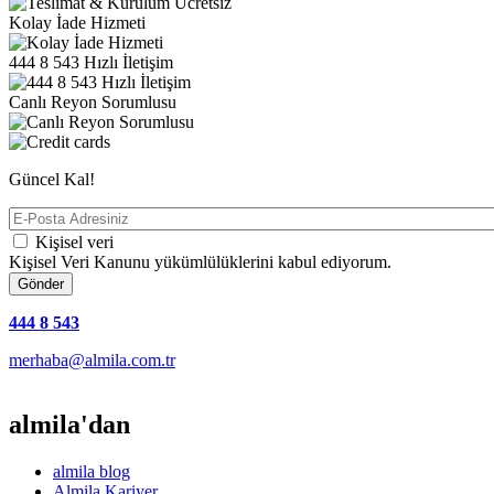
Kolay İade Hizmeti
444 8 543 Hızlı İletişim
Canlı Reyon Sorumlusu
Güncel Kal!
E-
Posta
Kişisel veri
Adresiniz
Kişisel Veri Kanunu yükümlülüklerini kabul ediyorum.
444 8 543
merhaba@almila.com.tr
almila'dan
almila blog
Almila Kariyer