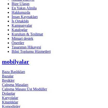
Bize Ulaşın
En Yakın Almila
Hakkımızda
İnsan Kaynakları
İş Ortaklığı
Kampanyalar
Kataloglar
Kurulum & Teslimat
Mimari destek
Öneriler
Tasarımın Hikayesi
Bilgi Toplumu Hizmetleri
mobilyalar
Baza Başlıkları
Bazalar
Beşikler
Çalışma Masaları
Çalışma Masası Üst Modüller
Dolaplar
Karyolalar
Kitaplıklar
Komodinler