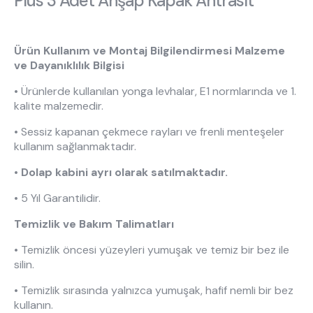
Plus 3 Adet Ahşap Kapak Antrasit
Hakkımızda
Kataloglar
Kurulum & Teslimat
İnsan Kaynakları
İş Ortaklığı
Öneriler
Ürün Kullanım ve Montaj Bilgilendirmesi Malzeme
ve Dayanıklılık Bilgisi
• Ürünlerde kullanılan yonga levhalar, E1 normlarında ve 1.
kalite malzemedir.
444 8 543
• Sessiz kapanan çekmece rayları ve frenli menteşeler
kullanım sağlanmaktadır.
• Dolap kabini ayrı olarak satılmaktadır.
• 5 Yıl Garantilidir.
Temizlik ve Bakım Talimatları
• Temizlik öncesi yüzeyleri yumuşak ve temiz bir bez ile
silin.
• Temizlik sırasında yalnızca yumuşak, hafif nemli bir bez
kullanın.