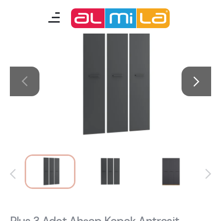
mobilyalar
genç odası
çocuk/bebek odası
akıllı mobilyalar
tamamlayıcılar
Almila Blog
Almila Kariyer
Almila Life Concept
Bilgi Toplumu Hizmetleri
Bize Ulaşın
En Yakın Almila