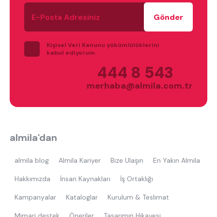
tek kişilik yatak
gamer
monte
E-
Posta
beşik
toddler yatak
puf
Adresiniz
çocuk odası
oyuncu sandalyesi
Kişisel Veri Kanunu yükümlülüklerini
kabul ediyorum.
444 8 543
merhaba@almila.com.tr
almila'dan
almila blog
Almila Kariyer
Bize Ulaşın
En Yakın Almila
Hakkımızda
İnsan Kaynakları
İş Ortaklığı
Kampanyalar
Kataloglar
Kurulum & Teslimat
Mimari destek
Öneriler
Tasarımın Hikayesi