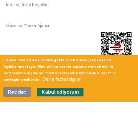
İade ve İptal Koşulları
Güverte Marka Ajansı
Sizlere olan hizmetlerimizi geliştirmek adına çerezlerden
faydalanmaktayız. Elde edilen veriler sadece web sitesinin
performans ölçülendirmek verileri olup kesinlikle 3. taraf ile
Daha fazla bilgi al
paylaşılmamaktadır.
Reddet
Kabul ediyorum