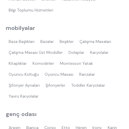
Bilgi Toplumu Hizmetleri
mobilyalar
Baza Başlıkları
Bazalar
Beşikler
Çalışma Masaları
Çalışma Masası Üst Modüller
Dolaplar
Karyolalar
Kitaplıklar
Komodinler
Montessori Yatak
Oyuncu Koltuğu
Oyuncu Masası
Ranzalar
Şifonyer Aynaları
Şifonyerler
Toddler Karyolalar
Yavru Karyolalar
genç odası
Arwen
Bianca
Corso
Etto
Heren
Irony
Karin