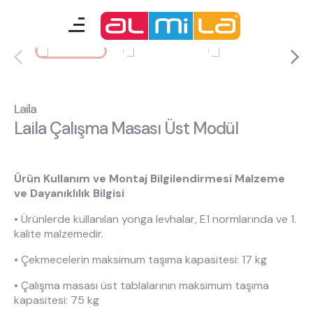
Laila
mobilyalar
genç odası
Laila
Laila Çalışma Masası Üst Modül
çocuk/bebek odası
akıllı mobilyalar
Ürün Kullanım ve Montaj Bilgilendirmesi Malzeme
ve Dayanıklılık Bilgisi
tamamlayıcılar
• Ürünlerde kullanılan yonga levhalar, E1 normlarında ve 1.
kalite malzemedir.
Almila Blog
Almila Kariyer
• Çekmecelerin maksimum taşıma kapasitesi: 17 kg
Almila Life Concept
Bilgi Toplumu Hizmetleri
• Çalışma masası üst tablalarının maksimum taşıma
Bize Ulaşın
En Yakın Almila
kapasitesi: 75 kg