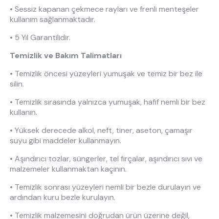
Hakkımızda
Kataloglar
• Sessiz kapanan çekmece rayları ve frenli menteşeler
Kurulum & Teslimat
İnsan Kaynakları
kullanım sağlanmaktadır.
İş Ortaklığı
Öneriler
• 5 Yıl Garantilidir.
Temizlik ve Bakım Talimatları
• Temizlik öncesi yüzeyleri yumuşak ve temiz bir bez ile
444 8 543
silin.
• Temizlik sırasında yalnızca yumuşak, hafif nemli bir bez
kullanın.
• Yüksek derecede alkol, neft, tiner, aseton, çamaşır
suyu gibi maddeler kullanmayın.
• Aşındırıcı tozlar, süngerler, tel fırçalar, aşındırıcı sıvı ve
malzemeler kullanmaktan kaçının.
• Temizlik sonrası yüzeyleri nemli bir bezle durulayın ve
ardından kuru bezle kurulayın.
• Temizlik malzemesini doğrudan ürün üzerine değil,