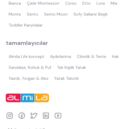
Bianca
Çadır Montessori
Corso
Etto
Lora
Mia
Monte
Sento
Sento Moon
Sofy Sallanır Beşik
Toddler Karyolalar
tamamlayıcılar
Almila Life koncept
Aydınlatma
Cibinlik & Tente
Halı
Sandalye, Koltuk & Puf
Tek Kişilik Yatak
Yastık, Yorgan & Alez
Yatak Tekstili