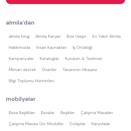
almila'dan
almila blog
Almila Kariyer
Bize Ulaşın
En Yakın Almila
Hakkımızda
İnsan Kaynakları
İş Ortaklığı
Kampanyalar
Kataloglar
Kurulum & Teslimat
Mimari destek
Öneriler
Tasarımın Hikayesi
Bilgi Toplumu Hizmetleri
mobilyalar
Baza Başlıkları
Bazalar
Beşikler
Çalışma Masaları
Çalışma Masası Üst Modüller
Dolaplar
Karyolalar