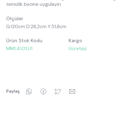
temizlik bezine uygulayın.
Ölçüler
G:120cm D:28,2cm Y:51,8cm
Ürün Stok Kodu
Kargo
MM1.41.01.U1
Ücretsiz
WhatsApp
Facebook
Twitter
Email
Paylaş