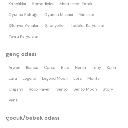
Kitaplıklar
Komodinler
Montessori Yatak
Oyuncu Koltuğu
Oyuncu Masası
Ranzalar
Şifonyer Aynaları
Şifonyerler
Toddler Karyolalar
Yavru Karyolalar
genç odası
Arwen
Bianca
Corso
Etto
Heren
Irony
Karin
Laila
Legend
Legend Moon
Lora
Monte
Origami
Roox Raven
Sento
Sento Moon
Story
Vena
çocuk/bebek odası