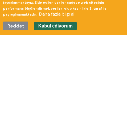
faydalanmaktayız. Elde edilen veriler sadece web sitesinin
performans ölçülendirmek verileri olup kesinlikle 3. taraf ile
Daha fazla bilgi al
paylaşılmamaktadır.
Reddet
Kabul ediyorum