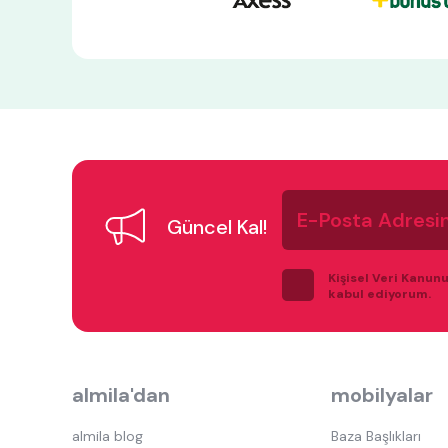
E-
Posta
Güncel Kal!
Adresiniz
Kişisel Veri Kanun
kabul ediyorum.
almila'dan
mobilyalar
almila blog
Baza Başlıkları