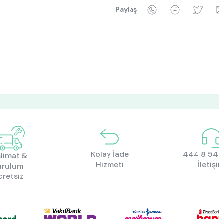
WhatsApp
Faceboo
Tw
Paylaş
Kolay İade
444 8 543
limat &
Hizmeti
İletiş
urulum
cretsiz