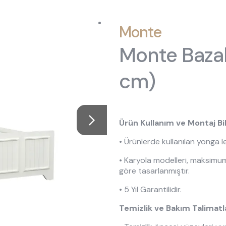
ptions
kın Almila
Origami
Öneriler
Oyuncu Koltuğu
Oyuncu Ma
Monte
 Ranza
ye, Koltuk & Puf
ımızda
Roox Raven
Tasarımın Hikayesi
Şifonyer Aynaları
Şifonyerler
Monte Bazal
ilik Yatak
 Kaynakları
Sento
Bilgi Toplumu Hizmetleri
Yavru Karyolalar
cm)
, Yorgan & Alez
aklığı
Sento Moon
ekstili
anyalar
Story
d
 Moon
Vena
Ürün Kullanım ve Montaj Bil
• Ürünlerde kullanılan yonga l
• Karyola modelleri, maksimum
göre tasarlanmıştır.
• 5 Yıl Garantilidir.
Temizlik ve Bakım Talimatl