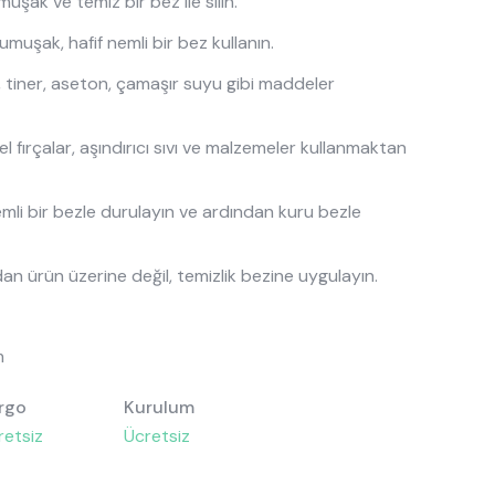
uşak ve temiz bir bez ile silin.
umuşak, hafif nemli bir bez kullanın.
, tiner, aseton, çamaşır suyu gibi maddeler
tel fırçalar, aşındırıcı sıvı ve malzemeler kullanmaktan
emli bir bezle durulayın ve ardından kuru bezle
an ürün üzerine değil, temizlik bezine uygulayın.
m
rgo
Kurulum
retsiz
Ücretsiz