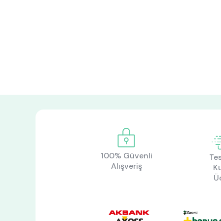
100% Güvenli
Tes
Alışveriş
K
Ü