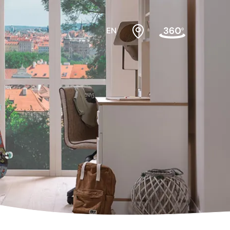
EN
bek odası
Beşikler
sası Üst
Dolaplar
Karyolalar
Montessori Yatak