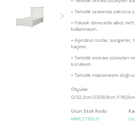
• Temizlik öncesi yüzeyleri yum
• Temizlik sırasında yalnızca y
• Yüksek derecede alkol, neft
kullanmayın.
• Aşındırıcı tozlar, süngerler, 
kaçının.
• Temizlik sonrası yüzeyleri n
kurulayın.
• Temizlik malzemesini doğrud
Ölçüler
G:112,2cm D208,9cm Y:118,8c
Ürün Stok Kodu
Ka
MM1.27.89.U1
Üc