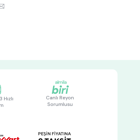
k
itter
Email
Canlı Reyon
 Hızlı
Sorumlusu
im