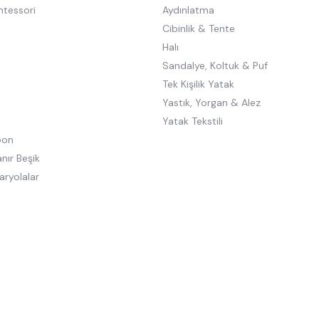
ntessori
Aydınlatma
Cibinlik & Tente
Halı
Sandalye, Koltuk & Puf
Tek Kişilik Yatak
Yastık, Yorgan & Alez
Yatak Tekstili
oon
nır Beşik
aryolalar