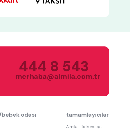
444 8 543
merhaba@almila.com.tr
/bebek odası
tamamlayıcılar
Almila Life koncept