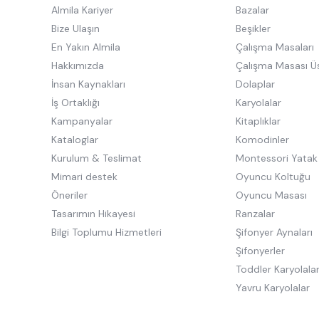
Almila Kariyer
Bazalar
Bize Ulaşın
Beşikler
En Yakın Almila
Çalışma Masaları
Hakkımızda
Çalışma Masası Ü
İnsan Kaynakları
Dolaplar
İş Ortaklığı
Karyolalar
Kampanyalar
Kitaplıklar
Kataloglar
Komodinler
Kurulum & Teslimat
Montessori Yatak
Mimari destek
Oyuncu Koltuğu
Öneriler
Oyuncu Masası
Tasarımın Hikayesi
Ranzalar
Bilgi Toplumu Hizmetleri
Şifonyer Aynaları
Şifonyerler
Toddler Karyolala
Yavru Karyolalar