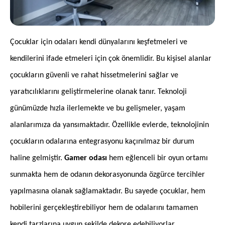
Hakkımızda
Kataloglar
Kurulum & Teslimat
İnsan Kaynakları
İş Ortaklığı
Öneriler
Çocuklar için odaları kendi dünyalarını keşfetmeleri ve
kendilerini ifade etmeleri için çok önemlidir. Bu kişisel alanlar
çocukların güvenli ve rahat hissetmelerini sağlar ve
444 8 543
yaratıcılıklarını geliştirmelerine olanak tanır. Teknoloji
günümüzde hızla ilerlemekte ve bu gelişmeler, yaşam
alanlarımıza da yansımaktadır. Özellikle evlerde, teknolojinin
çocukların odalarına entegrasyonu kaçınılmaz bir durum
haline gelmiştir.
Gamer odası
hem eğlenceli bir oyun ortamı
sunmakta hem de odanın dekorasyonunda özgürce tercihler
yapılmasına olanak sağlamaktadır. Bu sayede çocuklar, hem
hobilerini gerçekleştirebiliyor hem de odalarını tamamen
kendi tarzlarına uygun şekilde dekore edebiliyorlar.