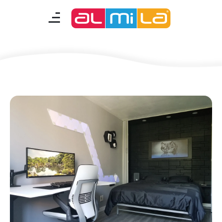
Oyuncu Odası Dekorasyon
Fikirleri
mobilyalar
genç odası
çocuk/bebek odası
akıllı mobilyalar
tamamlayıcılar
Almila Blog
Almila Kariyer
Almila Life Concept
Bilgi Toplumu Hizmetleri
Bize Ulaşın
En Yakın Almila