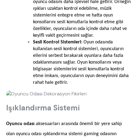
oyuncu odasını daha işlevsel hale getirir. Örneğin
ışıkları uzaktan kontrol edebilme, müzik
sistemlerini entegre etme ve hatta oyun
konsollarını sesli komutlarla kontrol etme gibi
ne aramıştınız?
özellikler, oyuncuların oda içinde daha rahat ve
keyifli vakit geçirmesini sağlar.
Sesli Kontrol Sistemleri:
Oyun odasında
kullanılan sesli kontrol sistemleri, oyuncuların
ellerini serbest bırakarak oyunlara daha fazla
odaklanmasını sağlar. Oyun konsollarını veya
bilgisayar sistemlerini sesli komutlarla kontrol
etme imkanı, oyuncuların oyun deneyimini daha
En çok ziyaret edilenler
rahat hale getirir.
tek kişilik yatak
gamer
monte
beşik
toddler yatak
puf
Işıklandırma Sistemi
çocuk odası
oyuncu sandalyesi
Oyuncu odası
aksesuarları arasında önemli bir yere sahip
olan oyuncu odası ışıklandırma sistemi gaming odasının