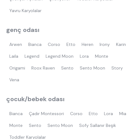
Yavru Karyolalar
genç odası
Arwen
Bianca
Corso
Etto
Heren
Irony
Karin
Laila
Legend
Legend Moon
Lora
Monte
Origami
Roox Raven
Sento
Sento Moon
Story
Vena
çocuk/bebek odası
Bianca
Çadır Montessori
Corso
Etto
Lora
Mia
Monte
Sento
Sento Moon
Sofy Sallanır Beşik
Toddler Karyolalar