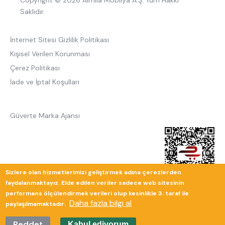
Copyright © 2026 Almila Mobilya A.Ş. Tüm Hakkı
Saklıdır.
İnternet Sitesi Gizlilik Politikası
Kişisel Verilen Korunması
Çerez Politikası
İade ve İptal Koşulları
Güverte Marka Ajansı
Sizlere olan hizmetlerimizi geliştirmek adına çerezlerden
faydalanmaktayız. Elde edilen veriler sadece web sitesinin
performans ölçülendirmek verileri olup kesinlikle 3. taraf ile
Daha fazla bilgi al
paylaşılmamaktadır.
Reddet
Kabul ediyorum