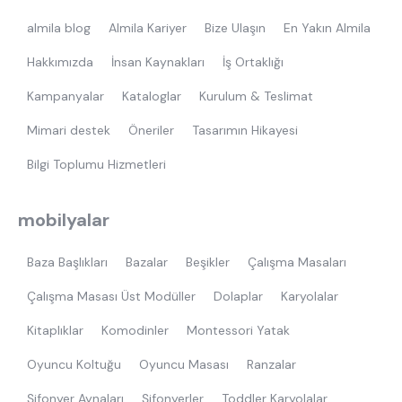
almila blog
Almila Kariyer
Bize Ulaşın
En Yakın Almila
Hakkımızda
İnsan Kaynakları
İş Ortaklığı
Kampanyalar
Kataloglar
Kurulum & Teslimat
Mimari destek
Öneriler
Tasarımın Hikayesi
Bilgi Toplumu Hizmetleri
mobilyalar
Baza Başlıkları
Bazalar
Beşikler
Çalışma Masaları
Çalışma Masası Üst Modüller
Dolaplar
Karyolalar
Kitaplıklar
Komodinler
Montessori Yatak
Oyuncu Koltuğu
Oyuncu Masası
Ranzalar
Şifonyer Aynaları
Şifonyerler
Toddler Karyolalar