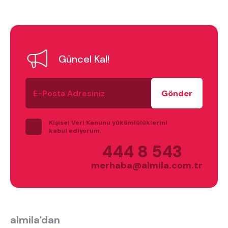
Güncel Kal!
E-
Posta
Adresiniz
Kişisel Veri Kanunu yükümlülüklerini
kabul ediyorum.
444 8 543
merhaba@almila.com.tr
almila'dan