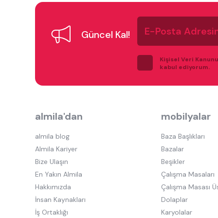
E-
Posta
Güncel Kal!
Adresiniz
Kişisel Veri Kanun
kabul ediyorum.
almila'dan
mobilyalar
almila blog
Baza Başlıkları
Almila Kariyer
Bazalar
Bize Ulaşın
Beşikler
En Yakın Almila
Çalışma Masaları
Hakkımızda
Çalışma Masası Ü
İnsan Kaynakları
Dolaplar
İş Ortaklığı
Karyolalar