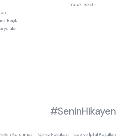
Yatak Tekstili
oon
nır Beşik
aryolalar
#SeninHikayen
 Verilen Korunması
Çerez Politikası
İade ve İptal Koşulları