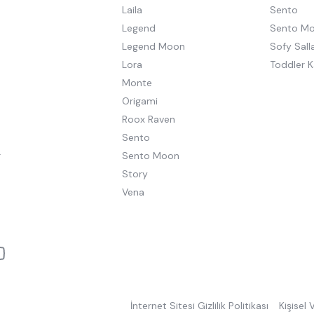
Laila
Sento
Legend
Sento M
Legend Moon
Sofy Salla
Lora
Toddler K
Monte
Origami
Roox Raven
Sento
r
Sento Moon
Story
Vena
İnternet Sitesi Gizlilik Politikası
Kişisel