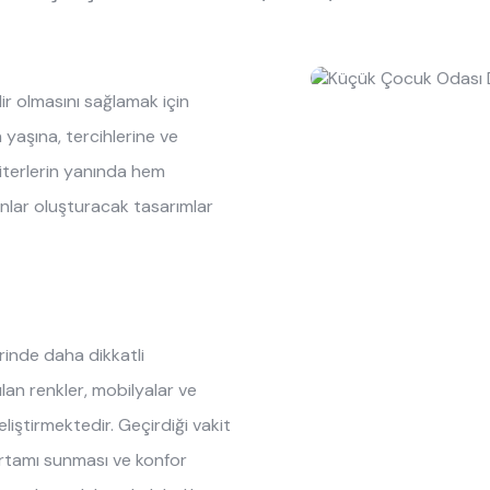
ptions
kın Almila
Origami
Öneriler
Oyuncu Koltuğu
Oyuncu Ma
 Ranza
ye, Koltuk & Puf
ımızda
Roox Raven
Tasarımın Hikayesi
Şifonyer Aynaları
Şifonyerler
lir olmasını sağlamak için
ilik Yatak
 Kaynakları
Sento
Bilgi Toplumu Hizmetleri
Yavru Karyolalar
 yaşına, tercihlerine ve
, Yorgan & Alez
aklığı
Sento Moon
riterlerin yanında hem
lanlar oluşturacak tasarımlar
ekstili
anyalar
Story
d
 Moon
Vena
inde daha dikkatli
lan renkler, mobilyalar ve
iştirmektedir. Geçirdiği vakit
ortamı sunması ve konfor