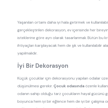
akıllı mobilyalar
Etto
Etto
New O
Halı
En Ya
Heren
Lora
Sento
Sandal
Hakk
tamamlayıc
ılar
444 8 543
Yaşanılan ortamı daha iyi hala getirmek ve kullanılabi
Irony
Mia
Tek Kiş
İnsan
gerçekleştirilen dekorasyon, ev içerisinde her bireyin
almila
'dan
Karin
Monte
Yastık
İş Ort
isteklerine göre ayrı olarak tasarlanmalı. Bütün bu k
ihtiyaçları karşılayacak hem de şık ve kullanılabilir a
Laila
Sento
Yatak T
Kamp
yapılmalıdır.
Legen
Sento
İyi Bir Dekorasyon
Küçük çocuklar için dekorasyonu yapılan odalar üzer
düşünülmesi gerekir.
Çocuk odasında
özenle kullanı
odanın sahip olduğu tarz çocukların hayal gücünü gel
boyunca hem iyi bir eğlence hem de iyi bir çalışma 