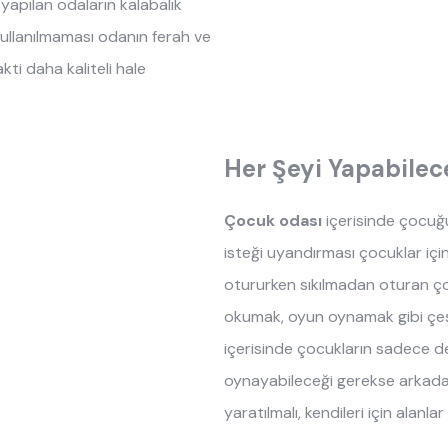
yapılan odaların kalabalık
ullanılmaması odanın ferah ve
kti daha kaliteli hale
Her Şeyi Yapabilec
Çocuk odası
içerisinde çocuğu
isteği uyandırması çocuklar içi
otururken sıkılmadan oturan ço
okumak, oyun oynamak gibi çeşi
içerisinde çocukların sadece d
oynayabileceği gerekse arkadaş
yaratılmalı, kendileri için alanl