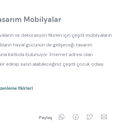
Tasarım Mobilyalar
yaların
ve dekorasyon fikirleri için çeşitli mobilyaların
ların hayal gücünün de gelişeceği tasarım
una katkıda bulunuyor. İnternet adresi olan
kir edinip satın alabileceğiniz çeşitli çocuk odası
enleme fikirleri
WhatsApp
Facebook
Twitter
Email
Paylaş