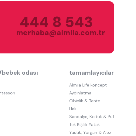
444 8 543
merhaba@almila.com.tr
/bebek odası
tamamlayıcılar
Almila Life koncept
ntessori
Aydınlatma
Cibinlik & Tente
Halı
Sandalye, Koltuk & Puf
Tek Kişilik Yatak
Yastık, Yorgan & Alez