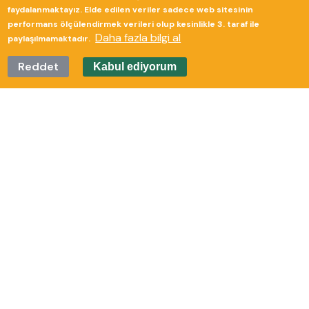
faydalanmaktayız. Elde edilen veriler sadece web sitesinin
performans ölçülendirmek verileri olup kesinlikle 3. taraf ile
Daha fazla bilgi al
paylaşılmamaktadır.
Reddet
Kabul ediyorum