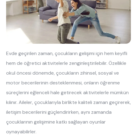
Hakkımızda
Kataloglar
Kurulum & Teslimat
İnsan Kaynakları
İş Ortaklığı
Öneriler
444 8 543
Evde geçirilen zaman, çocukların gelişimi için hem keyifli
hem de öğretici aktivitelerle zenginleştirilebilir. Özellikle
okul öncesi dönemde, çocukların zihinsel, sosyal ve
motor becerilerinin desteklenmesi, onların öğrenme
süreçlerini eğlenceli hale getirecek aktivitelerle mümkün
kılınır. Aileler, çocuklarıyla birlikte kaliteli zaman geçirerek,
iletişim becerilerini güçlendirirken, aynı zamanda
çocuklarının gelişimine katkı sağlayan oyunlar
oynayabilirler.