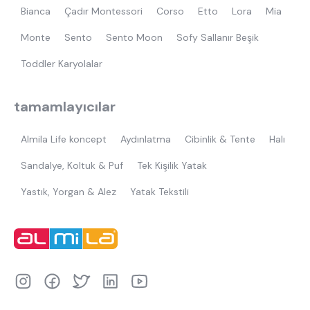
Bianca
Çadır Montessori
Corso
Etto
Lora
Mia
Monte
Sento
Sento Moon
Sofy Sallanır Beşik
Toddler Karyolalar
tamamlayıcılar
Almila Life koncept
Aydınlatma
Cibinlik & Tente
Halı
Sandalye, Koltuk & Puf
Tek Kişilik Yatak
Yastık, Yorgan & Alez
Yatak Tekstili