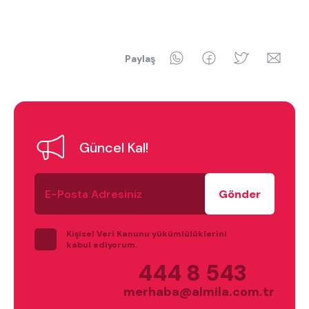
WhatsApp
Facebook
Twitter
Ema
Paylaş
Güncel Kal!
E-
Posta
Adresiniz
Kişisel Veri Kanunu yükümlülüklerini
kabul ediyorum.
444 8 543
merhaba@almila.com.tr