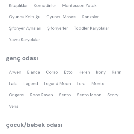
Kitaplıklar
Komodinler
Montessori Yatak
Oyuncu Koltuğu
Oyuncu Masası
Ranzalar
Şifonyer Aynaları
Şifonyerler
Toddler Karyolalar
Yavru Karyolalar
genç odası
Arwen
Bianca
Corso
Etto
Heren
Irony
Karin
Laila
Legend
Legend Moon
Lora
Monte
Origami
Roox Raven
Sento
Sento Moon
Story
Vena
çocuk/bebek odası