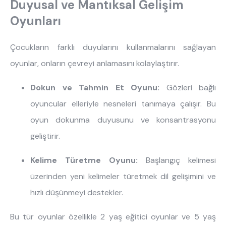
Duyusal ve Mantıksal Gelişim
Oyunları
En çok ziyaret edilenler
Çocukların farklı duyularını kullanmalarını sağlayan
oyunlar, onların çevreyi anlamasını kolaylaştırır.
tek kişilik yatak
gamer
monte
beşik
toddler yatak
puf
Dokun ve Tahmin Et Oyunu:
Gözleri bağlı
çocuk odası
oyuncu sandalyesi
oyuncular elleriyle nesneleri tanımaya çalışır. Bu
oyun dokunma duyusunu ve konsantrasyonu
geliştirir.
Kelime Türetme Oyunu:
Başlangıç kelimesi
üzerinden yeni kelimeler türetmek dil gelişimini ve
hızlı düşünmeyi destekler.
Bu tür oyunlar özellikle 2 yaş eğitici oyunlar ve 5 yaş