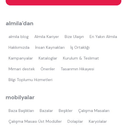
almila'dan
almila blog
Almila Kariyer
Bize Ulaşın
En Yakın Almila
Hakkımızda
İnsan Kaynakları
İş Ortaklığı
Kampanyalar
Kataloglar
Kurulum & Teslimat
Mimari destek
Öneriler
Tasarımın Hikayesi
Bilgi Toplumu Hizmetleri
mobilyalar
Baza Başlıkları
Bazalar
Beşikler
Çalışma Masaları
Çalışma Masası Üst Modüller
Dolaplar
Karyolalar