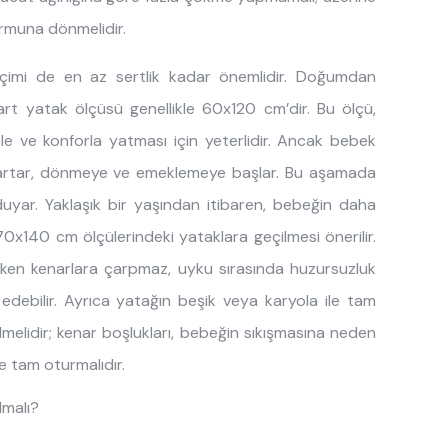
ormuna dönmelidir.
çimi de en az sertlik kadar önemlidir. Doğumdan
dart yatak ölçüsü genellikle
60x120 cm
’dir. Bu ölçü,
e ve konforla yatması için yeterlidir. Ancak bebek
 artar, dönmeye ve emeklemeye başlar. Bu aşamada
duyar. Yaklaşık bir yaşından itibaren, bebeğin daha
70x140 cm
ölçülerindeki yataklara geçilmesi önerilir.
en kenarlara çarpmaz, uyku sırasında huzursuzluk
ebilir. Ayrıca yatağın beşik veya karyola ile tam
melidir; kenar boşlukları, bebeğin sıkışmasına neden
e tam oturmalı
dır.