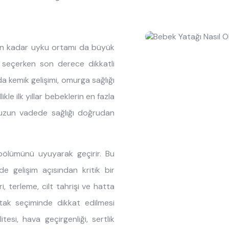
ptions
kın Almila
Origami
Öneriler
Oyuncu Koltuğu
Oyuncu Ma
 Ranza
ye, Koltuk & Puf
ımızda
Roox Raven
Tasarımın Hikayesi
Şifonyer Aynaları
Şifonyerler
yen kadar uyku ortamı da büyük
ilik Yatak
 Kaynakları
Sento
Bilgi Toplumu Hizmetleri
Yavru Karyolalar
seçerken son derece dikkatli
, Yorgan & Alez
aklığı
Sento Moon
a kemik gelişimi, omurga sağlığı
kle ilk yıllar bebeklerin en fazla
ekstili
anyalar
Story
uzun vadede sağlığı doğrudan
d
 Moon
Vena
bölümünü uyuyarak geçirir. Bu
 gelişim açısından kritik bir
i, terleme, cilt tahrişi ve hatta
atak seçiminde dikkat edilmesi
si, hava geçirgenliği, sertlik