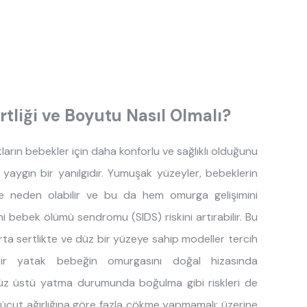
tliği ve Boyutu Nasıl Olmalı?
rın bebekler için daha konforlu ve sağlıklı olduğunu
yaygın bir yanılgıdır. Yumuşak yüzeyler, bebeklerin
ne neden olabilir ve bu da hem omurga gelişimini
i bebek ölümü sendromu (SIDS) riskini artırabilir. Bu
ta sertlikte ve düz bir yüzeye sahip modeller tercih
e bir yatak bebeğin omurgasını doğal hizasında
z üstü yatma durumunda boğulma gibi riskleri de
 vücut ağırlığına göre fazla çökme yapmamalı; üzerine