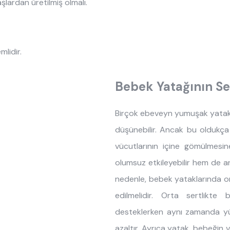
lardan üretilmiş olmalı.
lidir.
Bebek Yatağının Ser
Birçok ebeveyn yumuşak yatakla
düşünebilir. Ancak bu oldukça 
vücutlarının içine gömülmesi
olumsuz etkileyebilir hem de an
nedenle, bebek yataklarında or
edilmelidir. Orta sertlikt
desteklerken aynı zamanda yü
azaltır. Ayrıca yatak, bebeğin