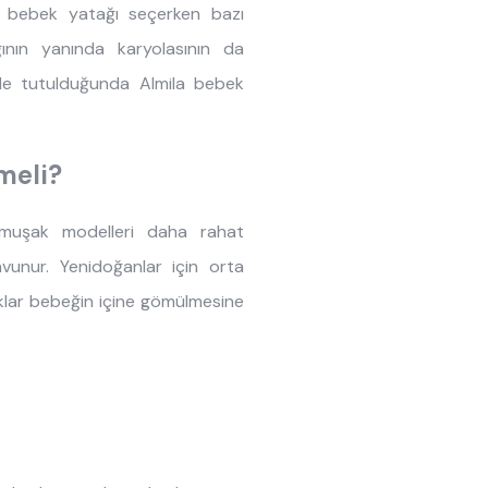
n bebek yatağı seçerken bazı
ının yanında karyolasının da
nde tutulduğunda Almila bebek
meli?
muşak modelleri daha rahat
unur. Yenidoğanlar için orta
aklar bebeğin içine gömülmesine