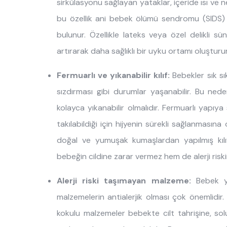
sirkülasyonu sağlayan yataklar, içeride ısı ve n
bu özellik ani bebek ölümü sendromu (SIDS) 
bulunur. Özellikle lateks veya özel delikli sü
artırarak daha sağlıklı bir uyku ortamı oluşturur
Fermuarlı ve yıkanabilir kılıf:
Bebekler sık sık
sızdırması gibi durumlar yaşanabilir. Bu nedenle
kolayca yıkanabilir olmalıdır. Fermuarlı yapıya s
takılabildiği için hijyenin sürekli sağlanmasına
doğal ve yumuşak kumaşlardan yapılmış kılıf
bebeğin cildine zarar vermez hem de alerji riskin
Alerji riski taşımayan malzeme:
Bebek ya
malzemelerin antialerjik olması çok önemlidir. 
kokulu malzemeler bebekte cilt tahrişine, sol