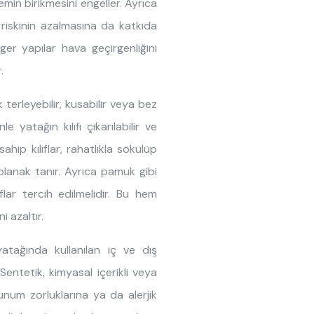
emin birikmesini engeller. Ayrıca
riskinin azalmasına da katkıda
nger yapılar hava geçirgenliğini
.
 terleyebilir, kusabilir veya bez
 yatağın kılıfı çıkarılabilir ve
ahip kılıflar, rahatlıkla sökülüp
 olanak tanır. Ayrıca pamuk gibi
lar tercih edilmelidir. Bu hem
i azaltır.
tağında kullanılan iç ve dış
Sentetik, kimyasal içerikli veya
unum zorluklarına ya da alerjik