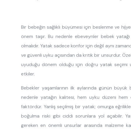
akıllı mobilyalar
Etto
Etto
New O
Halı
En Ya
Heren
Lora
Sento
Sandal
Hakk
tamamlayıc
ılar
444 8 543
Bir bebeğin sağlıklı büyümesi için beslenme ve hij
Irony
Mia
Tek Kiş
İnsan
önem taşır. Bu nedenle ebeveynler bebek yatağı 
almila
'dan
Karin
Monte
Yastık
İş Ort
olmalıdır. Yatak sadece konfor için değil aynı zamand
ve güvenli uyku açısından da kritik bir unsurdur. Özelli
Laila
Sento
Yatak T
Kamp
uyuduğu dönem olduğu için doğru yatak seçimi 
Legen
Sento
etkiler.
Bebekler yaşamlarının ilk aylarında günün büyük 
nedenle yatağın kalitesi, hem uyku düzeni hem de
faktördür. Yanlış seçilmiş bir yatak; omurga eğrilikler
boğulma riski gibi ciddi sorunlara yol açabilir. Y
gereken en önemli unsurlar arasında malzeme kalite