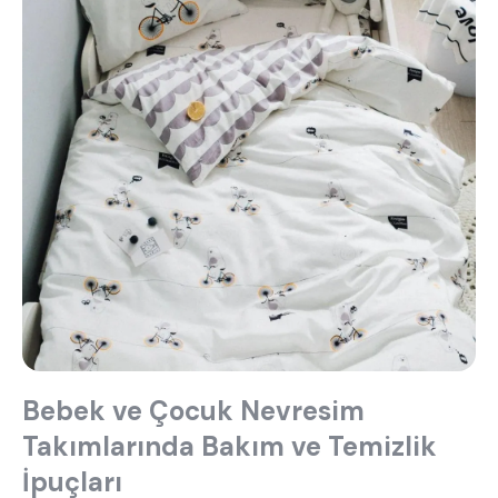
ne aramıştınız?
En çok ziyaret edilenler
Bebek ve Çocuk Nevresim
tek kişilik yatak
gamer
monte
Takımlarında Bakım ve Temizlik
beşik
toddler yatak
puf
İpuçları