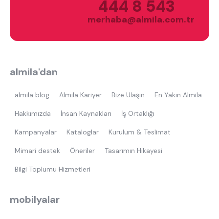
444 8 543
merhaba@almila.com.tr
almila'dan
almila blog
Almila Kariyer
Bize Ulaşın
En Yakın Almila
Hakkımızda
İnsan Kaynakları
İş Ortaklığı
Kampanyalar
Kataloglar
Kurulum & Teslimat
Mimari destek
Öneriler
Tasarımın Hikayesi
Bilgi Toplumu Hizmetleri
mobilyalar