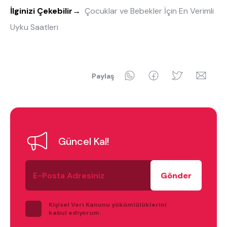
İlginizi Çekebilir
→
Çocuklar ve Bebekler İçin En Verimli
Uyku Saatleri
WhatsApp
Facebook
Twitter
Ema
Paylaş
Güncel Kal!
E-
Posta
Adresiniz
Kişisel Veri Kanunu yükümlülüklerini
kabul ediyorum.