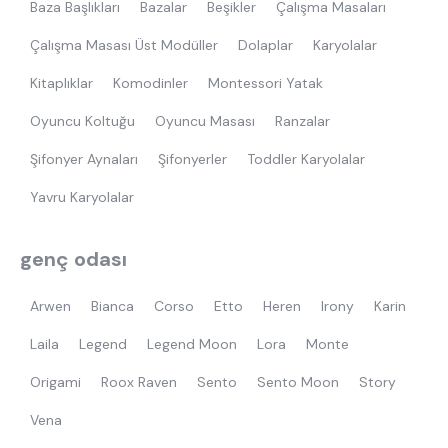
Baza Başlıkları
Bazalar
Beşikler
Çalışma Masaları
Çalışma Masası Üst Modüller
Dolaplar
Karyolalar
Kitaplıklar
Komodinler
Montessori Yatak
Oyuncu Koltuğu
Oyuncu Masası
Ranzalar
Şifonyer Aynaları
Şifonyerler
Toddler Karyolalar
Yavru Karyolalar
genç odası
Arwen
Bianca
Corso
Etto
Heren
Irony
Karin
Laila
Legend
Legend Moon
Lora
Monte
Origami
Roox Raven
Sento
Sento Moon
Story
Vena