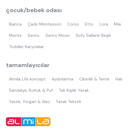
çocuk/bebek odası
Bianca
Çadır Montessori
Corso
Etto
Lora
Mia
Monte
Sento
Sento Moon
Sofy Sallanır Beşik
Toddler Karyolalar
tamamlayıcılar
Almila Life koncept
Aydınlatma
Cibinlik & Tente
Halı
Sandalye, Koltuk & Puf
Tek Kişilik Yatak
Yastık, Yorgan & Alez
Yatak Tekstili