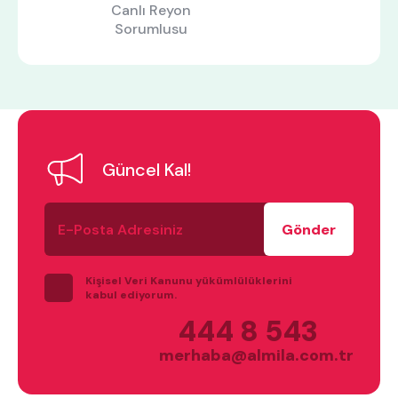
Canlı Reyon
Sorumlusu
Güncel Kal!
E-
Posta
Adresiniz
Kişisel Veri Kanunu yükümlülüklerini
kabul ediyorum.
ne aramıştınız?
444 8 543
merhaba@almila.com.tr