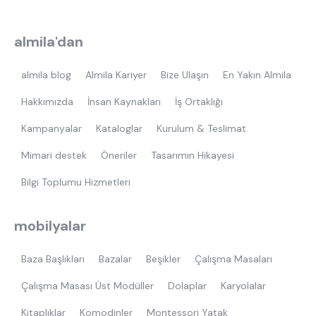
almila'dan
En çok ziyaret edilenler
almila blog
Almila Kariyer
Bize Ulaşın
En Yakın Almila
tek kişilik yatak
gamer
monte
Hakkımızda
İnsan Kaynakları
İş Ortaklığı
beşik
toddler yatak
puf
Kampanyalar
Kataloglar
Kurulum & Teslimat
çocuk odası
oyuncu sandalyesi
Mimari destek
Öneriler
Tasarımın Hikayesi
Bilgi Toplumu Hizmetleri
mobilyalar
Baza Başlıkları
Bazalar
Beşikler
Çalışma Masaları
Çalışma Masası Üst Modüller
Dolaplar
Karyolalar
Kitaplıklar
Komodinler
Montessori Yatak