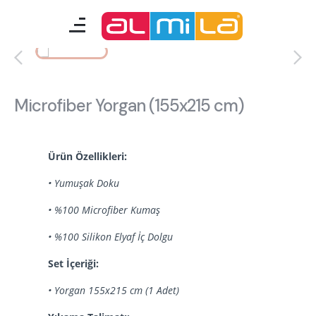
mobilyalar
genç odası
Microfiber Yorgan (155x215 cm)
çocuk/bebek odası
akıllı mobilyalar
Ürün Özellikleri:
• Yumuşak Doku
tamamlayıcılar
• %100 Microfiber Kumaş
• %100 Silikon Elyaf İç Dolgu
Almila Blog
Almila Kariyer
Set İçeriği:
Almila Life Concept
Bilgi Toplumu Hizmetleri
• Yorgan 155x215 cm (1 Adet)
Bize Ulaşın
En Yakın Almila