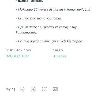
Hakkımızda
Yıkama Talimatı:
Kataloglar
Kurulum & Teslimat
İnsan Kaynakları
•
Makinada 30 derece de hassas yıkama yapılabilir.
İş Ortaklığı
Öneriler
• Üründe elde sıkma yapılamaz.
• Optikli deterjan, ağartıcı ve çamaşır suyu
kullanmayınız.
444 8 543
• Ürünün doğru bakımı için etiketi kesmeyiniz.
Ürün Stok Kodu
Kargo
TM03.02.01.04
Ücretsiz
WhatsApp
Facebook
Twitter
Email
Paylaş