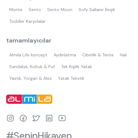
Monte
Sento
Sento Moon
Sofy Sallanır Beşik
Toddler Karyolalar
tamamlayıcılar
Almila Life koncept
Aydınlatma
Cibinlik & Tente
Halı
Sandalye, Koltuk & Puf
Tek Kişilik Yatak
Yastık, Yorgan & Alez
Yatak Tekstili
#SeninHikayen