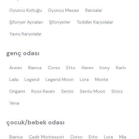
Oyuncu Koltuğu
Oyuncu Masası
Ranzalar
Şifonyer Aynaları
Şifonyerler
Toddler Karyolalar
Yavru Karyolalar
genç odası
Arwen
Bianca
Corso
Etto
Heren
Irony
Karin
Laila
Legend
Legend Moon
Lora
Monte
Origami
Roox Raven
Sento
Sento Moon
Story
Vena
çocuk/bebek odası
Bianca
Çadır Montessori
Corso
Etto
Lora
Mia