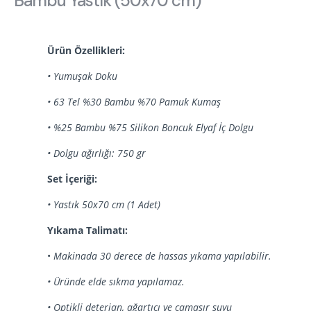
Bambu Yastık (50x70 cm)
Hakkımızda
Kataloglar
Kurulum & Teslimat
İnsan Kaynakları
İş Ortaklığı
Öneriler
Ürün Özellikleri:
• Yumuşak Doku
• 63 Tel %30 Bambu %70 Pamuk Kumaş
444 8 543
•
%25 Bambu %75 Silikon Boncuk Elyaf
İç Dolgu
• Dolgu ağırlığı: 750 gr
Set İçeriği:
• Yastık 50x70 cm (1 Adet)
Yıkama Talimatı:
•
Makinada 30 derece de hassas yıkama yapılabilir.
• Üründe elde sıkma yapılamaz.
• Optikli deterjan, ağartıcı ve çamaşır suyu