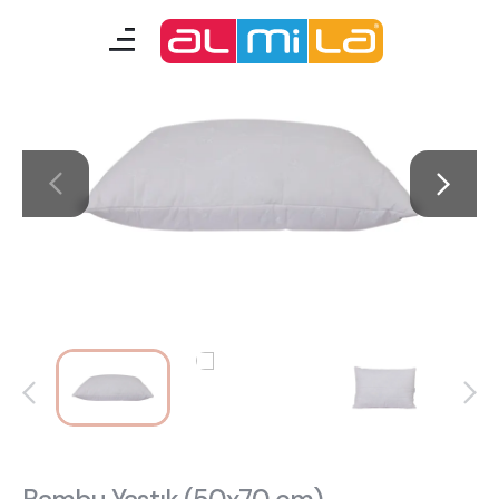
mobilyalar
genç odası
çocuk/bebek odası
akıllı mobilyalar
tamamlayıcılar
Almila Blog
Almila Kariyer
Almila Life Concept
Bilgi Toplumu Hizmetleri
Bize Ulaşın
En Yakın Almila