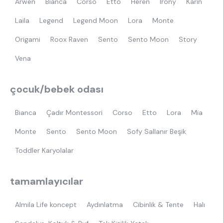
Arwen
Bianca
Corso
Etto
Heren
Irony
Karin
Laila
Legend
Legend Moon
Lora
Monte
Origami
Roox Raven
Sento
Sento Moon
Story
Vena
çocuk/bebek odası
Bianca
Çadır Montessori
Corso
Etto
Lora
Mia
Monte
Sento
Sento Moon
Sofy Sallanır Beşik
Toddler Karyolalar
tamamlayıcılar
Almila Life koncept
Aydınlatma
Cibinlik & Tente
Halı