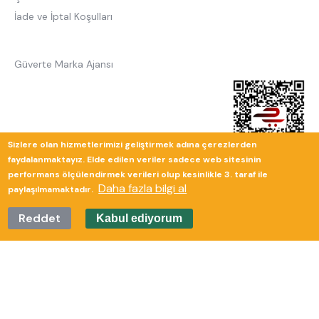
İade ve İptal Koşulları
Güverte Marka Ajansı
Sizlere olan hizmetlerimizi geliştirmek adına çerezlerden
faydalanmaktayız. Elde edilen veriler sadece web sitesinin
performans ölçülendirmek verileri olup kesinlikle 3. taraf ile
Daha fazla bilgi al
paylaşılmamaktadır.
Reddet
Kabul ediyorum