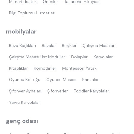
Mimari destek
Öneriler
Tasarımın Hikayesi
Bilgi Toplumu Hizmetleri
mobilyalar
Baza Başlıkları
Bazalar
Beşikler
Çalışma Masaları
Çalışma Masası Üst Modüller
Dolaplar
Karyolalar
Kitaplıklar
Komodinler
Montessori Yatak
Oyuncu Koltuğu
Oyuncu Masası
Ranzalar
Şifonyer Aynaları
Şifonyerler
Toddler Karyolalar
Yavru Karyolalar
genç odası