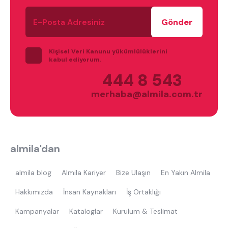
tek kişilik yatak
gamer
monte
E-
Posta
beşik
toddler yatak
puf
Adresiniz
çocuk odası
oyuncu sandalyesi
Kişisel Veri Kanunu yükümlülüklerini
kabul ediyorum.
444 8 543
merhaba@almila.com.tr
almila'dan
almila blog
Almila Kariyer
Bize Ulaşın
En Yakın Almila
Hakkımızda
İnsan Kaynakları
İş Ortaklığı
Kampanyalar
Kataloglar
Kurulum & Teslimat