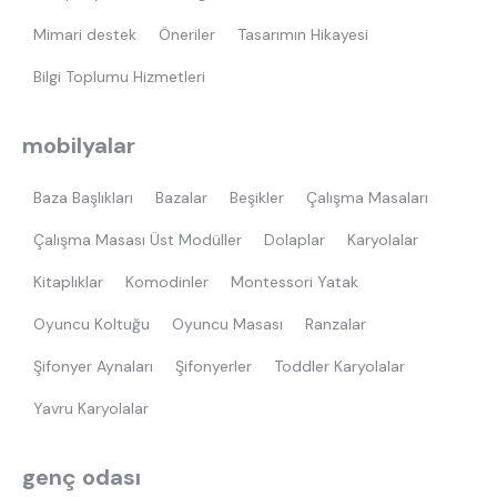
Mimari destek
Öneriler
Tasarımın Hikayesi
Bilgi Toplumu Hizmetleri
mobilyalar
Baza Başlıkları
Bazalar
Beşikler
Çalışma Masaları
Çalışma Masası Üst Modüller
Dolaplar
Karyolalar
Kitaplıklar
Komodinler
Montessori Yatak
Oyuncu Koltuğu
Oyuncu Masası
Ranzalar
Şifonyer Aynaları
Şifonyerler
Toddler Karyolalar
Yavru Karyolalar
genç odası