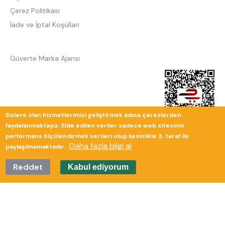
Çerez Politikası
İade ve İptal Koşulları
Güverte Marka Ajansı
Sizlere olan hizmetlerimizi geliştirmek adına çerezlerden
faydalanmaktayız. Elde edilen veriler sadece web sitesinin
performans ölçülendirmek verileri olup kesinlikle 3. taraf ile
Daha fazla bilgi al
paylaşılmamaktadır.
Reddet
Kabul ediyorum