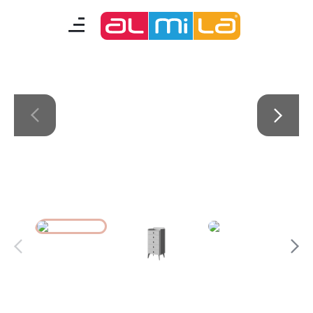
Vena
mobilyalar
genç odası
çocuk/bebek odası
akıllı mobilyalar
tamamlayıcılar
Almila Blog
Almila Kariyer
Almila Life Concept
Bilgi Toplumu Hizmetleri
Bize Ulaşın
En Yakın Almila