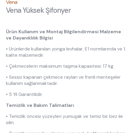
Hakkımızda
Kataloglar
Vena
Vena Yüksek Şifonyer
Kurulum & Teslimat
İnsan Kaynakları
İş Ortaklığı
Öneriler
Ürün Kullanım ve Montaj Bilgilendirmesi Malzeme
ve Dayanıklılık Bilgisi
444 8 543
• Ürünlerde kullanılan yonga levhalar, E1 normlarında ve 1.
kalite malzemedir.
• Çekmecelerin maksimum taşıma kapasitesi: 17 kg
• Sessiz kapanan çekmece rayları ve frenli menteşeler
kullanım sağlanmaktadır.
• 5 Yıl Garantilidir.
Temizlik ve Bakım Talimatları
• Temizlik öncesi yüzeyleri yumuşak ve temiz bir bez ile
silin.