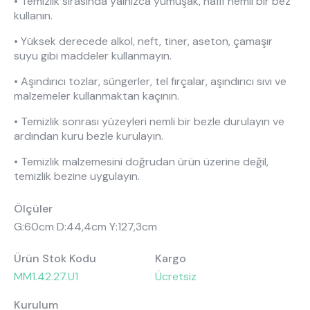
• Temizlik sırasında yalnızca yumuşak, hafif nemli bir bez
kullanın.
• Yüksek derecede alkol, neft, tiner, aseton, çamaşır
suyu gibi maddeler kullanmayın.
• Aşındırıcı tozlar, süngerler, tel fırçalar, aşındırıcı sıvı ve
malzemeler kullanmaktan kaçının.
• Temizlik sonrası yüzeyleri nemli bir bezle durulayın ve
ardından kuru bezle kurulayın.
• Temizlik malzemesini doğrudan ürün üzerine değil,
temizlik bezine uygulayın.
Ölçüler
G:60cm D:44,4cm Y:127,3cm
Ürün Stok Kodu
Kargo
MM1.42.27.U1
Ücretsiz
Kurulum