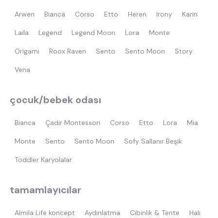
Arwen
Bianca
Corso
Etto
Heren
Irony
Karin
Laila
Legend
Legend Moon
Lora
Monte
Origami
Roox Raven
Sento
Sento Moon
Story
Vena
çocuk/bebek odası
Bianca
Çadır Montessori
Corso
Etto
Lora
Mia
Monte
Sento
Sento Moon
Sofy Sallanır Beşik
Toddler Karyolalar
tamamlayıcılar
Almila Life koncept
Aydınlatma
Cibinlik & Tente
Halı