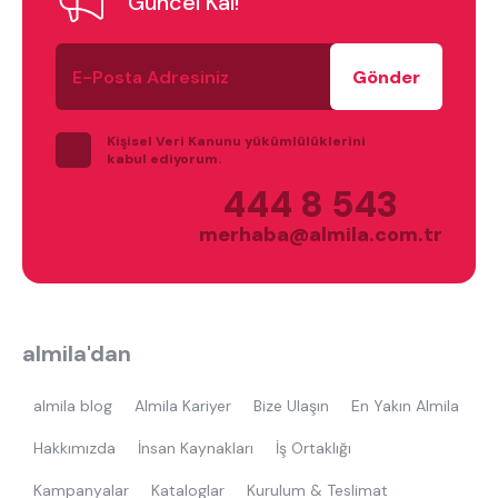
Güncel Kal!
tek kişilik yatak
gamer
monte
E-
beşik
toddler yatak
puf
Posta
Adresiniz
çocuk odası
oyuncu sandalyesi
Kişisel Veri Kanunu yükümlülüklerini
kabul ediyorum.
444 8 543
merhaba@almila.com.tr
almila'dan
almila blog
Almila Kariyer
Bize Ulaşın
En Yakın Almila
Hakkımızda
İnsan Kaynakları
İş Ortaklığı
Kampanyalar
Kataloglar
Kurulum & Teslimat