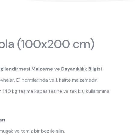
EN
bek odası
yola (100x200 cm)
gilendirmesi Malzeme ve Dayanıklılık Bilgisi
evhalar, E1 normlarında ve 1. kalite malzemedir.
 140 kg taşıma kapasitesine ve tek kişi kullanımına
Beşikler
sası Üst
Dolaplar
arı
Karyolalar
uşak ve temiz bir bez ile silin.
Montessori Yatak