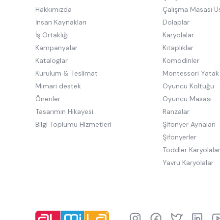
Hakkımızda
Çalışma Masası Ü
İnsan Kaynakları
Dolaplar
İş Ortaklığı
Karyolalar
Kampanyalar
Kitaplıklar
Kataloglar
Komodinler
Kurulum & Teslimat
Montessori Yatak
Mimari destek
Oyuncu Koltuğu
Öneriler
Oyuncu Masası
Tasarımın Hikayesi
Ranzalar
Bilgi Toplumu Hizmetleri
Şifonyer Aynaları
Şifonyerler
Toddler Karyolala
Yavru Karyolalar