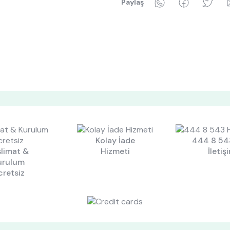
WhatsApp
Faceboo
Tw
Paylaş
Kolay İade
444 8 543
limat &
Hizmeti
İletiş
urulum
cretsiz