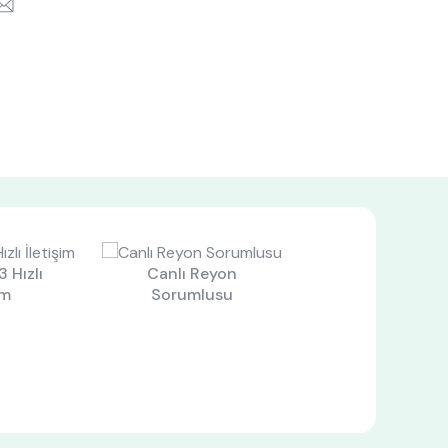
k
itter
Email
 Hızlı
Canlı Reyon
im
Sorumlusu