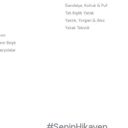
Sandalye, Koltuk & Puf
Tek Kişilik Yatak
Yastık, Yorgan & Alez
Yatak Tekstili
oon
nır Beşik
aryolalar
#SeninHikayen