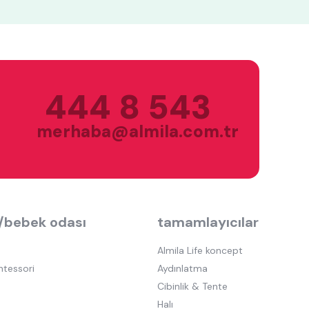
444 8 543
merhaba@almila.com.tr
/bebek odası
tamamlayıcılar
Almila Life koncept
ntessori
Aydınlatma
Cibinlik & Tente
Halı