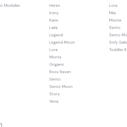
st Modüller
Heren
Lora
Irony
Mia
Karin
Monte
Laila
Sento
Legend
Sento M
Legend Moon
Sofy Salla
Lora
Toddler K
Monte
Origami
Roox Raven
Sento
r
Sento Moon
Story
Vena