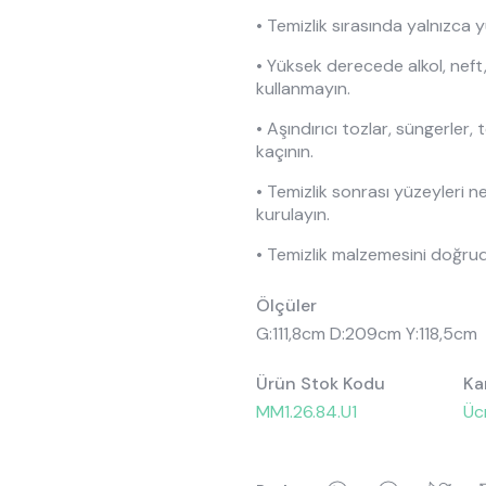
ptions
kın Almila
Origami
Öneriler
• Temizlik sırasında yalnızca y
Oyuncu Koltuğu
Oyuncu Ma
 Ranza
ye, Koltuk & Puf
ımızda
Roox Raven
Tasarımın Hikayesi
• Yüksek derecede alkol, neft
Şifonyer Aynaları
Şifonyerler
kullanmayın.
ilik Yatak
 Kaynakları
Sento
Bilgi Toplumu Hizmetleri
Yavru Karyolalar
• Aşındırıcı tozlar, süngerler, 
kaçının.
, Yorgan & Alez
aklığı
Sento Moon
• Temizlik sonrası yüzeyleri n
ekstili
anyalar
Story
kurulayın.
d
 Moon
Vena
• Temizlik malzemesini doğrud
Ölçüler
G:111,8cm D:209cm Y:118,5cm
Ürün Stok Kodu
Ka
MM1.26.84.U1
Üc