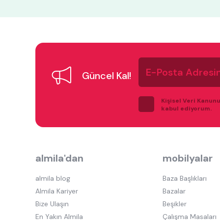
E-
Posta
Güncel Kal!
Adresiniz
Kişisel Veri Kanun
kabul ediyorum.
almila'dan
mobilyalar
almila blog
Baza Başlıkları
Almila Kariyer
Bazalar
Bize Ulaşın
Beşikler
En Yakın Almila
Çalışma Masaları