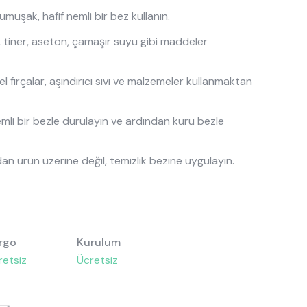
umuşak, hafif nemli bir bez kullanın.
sası
Ranzalar
, tiner, aseton, çamaşır suyu gibi maddeler
Toddler Karyolalar
tel fırçalar, aşındırıcı sıvı ve malzemeler kullanmaktan
emli bir bezle durulayın ve ardından kuru bezle
an ürün üzerine değil, temizlik bezine uygulayın.
rgo
Kurulum
retsiz
Ücretsiz